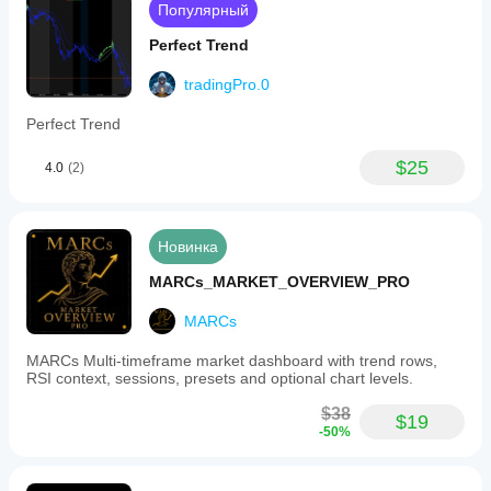
снятии контента по DMCA
, искам о компенсации 
to
Популярный
overcome
ущерба и постоянному бану на всех платформах, 
emotional
связанных с GEKISHIN.
Perfect Trend
hesitation
during
«Уважайте дисциплину. Уважайте кодекс. Нет 
tradingPro.0
losses.
места для колебаний в юридическом 
Users
обеспечении.»
Perfect Trend
can
customize
the
$25
4.0
(2)
reverse
limit
as
a
Новинка
percentage
of
MARCs_MARKET_OVERVIEW_PRO
ATR
and
MARCs
adjust
the
UI
MARCs Multi-timeframe market dashboard with trend rows,
scaling
RSI context, sessions, presets and optional chart levels.
and
layout
$38
$19
to
-50%
fit
multi-
monitor