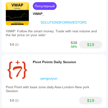
serves
as
Популярный
a
decision-
VWAP_
support
tool
SOLUTIONSFORINVESTORS
to
promote
VWAP: Follow the smart money. Trade with real volume and
disciplined
the fair price on your side!
trade
management
$38
across
$19
5.0
(1)
-50%
various
markets
including
Forex,
Pivot Points Daily Session
indices,
commodities,
stocks,
and
pengzuyun
cryptocurrencies.
Профиль индикатора
Pivot Point with base zone daily Asia-London-New york
Session.
$19
5.0
(1)