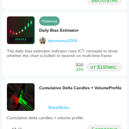
Бесплатно
Новинка
Daily Bias Estimator
tjmcmanus2004
The daily bias estimator indicator uses ICT concepts to show
whether the chart is bullish or bearish on multi-time frame
$30
от $19/мес.
-37%
Cumulative Delta Candles + VolumeProfile
BubakBubu
Cumulative delta candles + volume profile