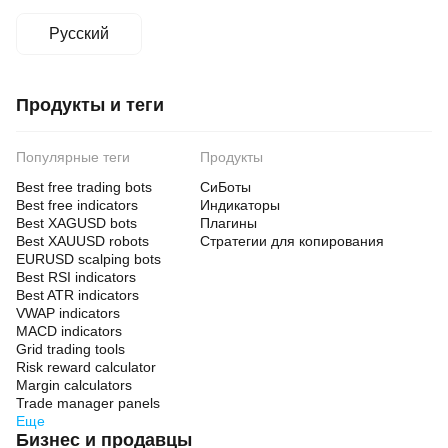
Русский
Продукты и теги
Популярные теги
Продукты
Best free trading bots
СиБоты
Best free indicators
Индикаторы
Best XAGUSD bots
Плагины
Best XAUUSD robots
Стратегии для копирования
EURUSD scalping bots
Best RSI indicators
Best ATR indicators
VWAP indicators
MACD indicators
Grid trading tools
Risk reward calculator
Margin calculators
Trade manager panels
Еще
Бизнес и продавцы