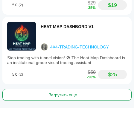
$29
$19
5.0
(2)
-35%
HEAT MAP DASHBORD V1
4X4-TRADING-TECHNOLOGY
Stop trading with tunnel vision! 🚫 The Heat Map Dashboard is
an institutional-grade visual trading assistant
$50
$25
5.0
(2)
-50%
Загрузить еще