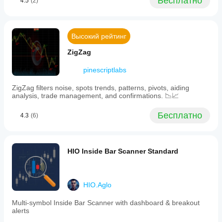
Бесплатно
4.5
(2)
Высокий рейтинг
ZigZag
pinescriptlabs
ZigZag filters noise, spots trends, patterns, pivots, aiding
analysis, trade management, and confirmations. 📉📈
Бесплатно
4.3
(6)
HIO Inside Bar Scanner Standard
HIO.Aglo
Multi-symbol Inside Bar Scanner with dashboard & breakout
alerts