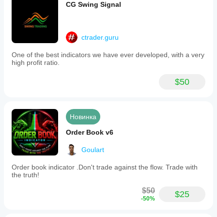
setups.
CG Swing Signal
The
indicator
updates
its
ctrader.guru
loss/limit
ratio
One of the best indicators we have ever developed, with a very
every
high profit ratio.
second
with
non-
$50
repainting
calculations,
providing
real-
Новинка
time,
lag-
Order Book v6
free
risk
Goulart
status
feedback.
It
Order book indicator .Don't trade against the flow. Trade with
does
the truth!
not
execute
$50
$25
trades
-50%
automatically
but