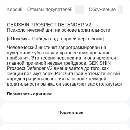
рия версий
Отзывы покупателей
Обсуждение
GEKISHIN PROSPECT DEFENDER V2: 
Психологический щит на основе волатильности
[«Почему»: Победа над теорией перспектив]
Человеческий инстинкт запрограммирован на 
«удержание убытков» и «раннее фиксирование 
прибыли». Это теория перспектив, и она является 
главной причиной неудач трейдеров. GEKISHIN 
Prospect Defender V2 вмешивается до того, как 
эмоции возьмут верх. Рассчитывая математический 
«предел рациональности» на основе текущей 
волатильности рынка, он заставляет вас столкнуться 
с реальностью вашей позиции.
Посмотреть оригинал
[Подробные функциональные характеристики]
Как начать
ИИ-сводка
1. Адаптивный мониторинг убытков на основе ATR
пользоваться
Отзывы: 0
GEKISHIN
индикатором?
Поделиться
Prospect
Статичные стоп-лоссы, основанные на пипсах, часто 
Defender
После
срабатывают из-за обычного рыночного шума. Эта 
Free
Какие
установки
система использует 14-периодный 
is
приложения
добавьте