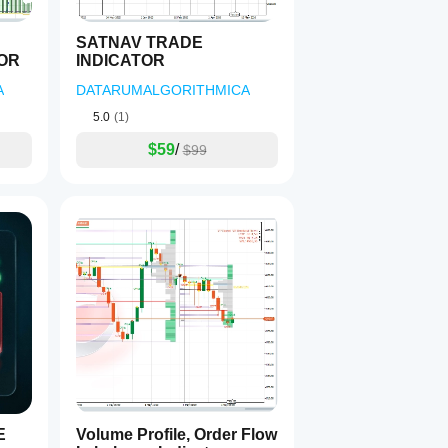
SATNAV TRADE
OR
INDICATOR
A
DATARUMALGORITHMICA
5.0
(1)
$59
/
$99
E
Volume Profile, Order Flow