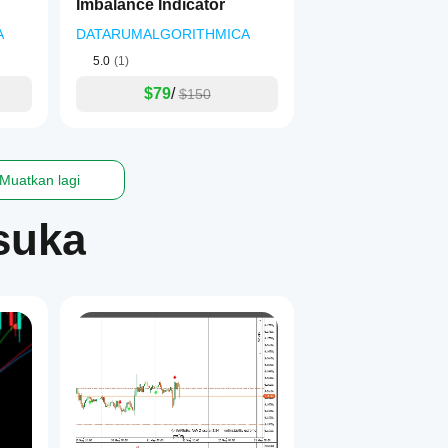
Imbalance Indicator
A
DATARUMALGORITHMICA
5.0
(1)
$79
/
$150
Muatkan lagi
suka