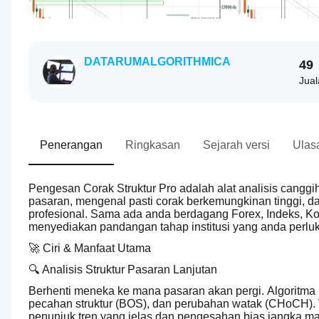
DATARUMALGORITHMICA
49
Jual
Penerangan
Ringkasan
Sejarah versi
Ulas
Pengesan Corak Struktur Pro adalah alat analisis canggi
pasaran, mengenal pasti corak berkemungkinan tinggi, 
profesional. Sama ada anda berdagang Forex, Indeks, K
menyediakan pandangan tahap institusi yang anda perluk
🚀 Ciri & Manfaat Utama
🔍 Analisis Struktur Pasaran Lanjutan
Berhenti meneka ke mana pasaran akan pergi. Algoritma p
pecahan struktur (BOS), dan perubahan watak (CHoCH). 
penunjuk tren yang jelas dan pengesahan bias jangka mas