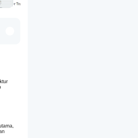
tur 
 
utama, 
n 