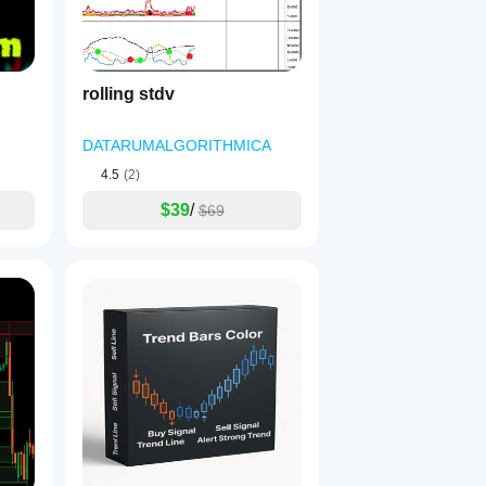
rolling stdv
DATARUMALGORITHMICA
4.5
(2)
$39
/
$69