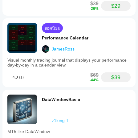
$39
oversold
$29
-26%
thresholds
are
adjustable,
with
ยอดนิยม
customizable
font
Performance Calendar
colors
to
highlight
JamesRoss
extreme
RSI
Visual monthly trading journal that displays your performance
levels
day-by-day in a calendar view.
for
quick
$69
$39
4.0
(1)
identification.
-44%
The
refresh
interval
is
DataWindowBasic
also
configurable
to
suit
z1long.T
different
trading
MT5 like DataWindow
needs.
A