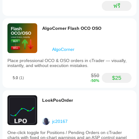
convenient
ฟรี
toolbar
shortcut
is
available
AlgoCorner Flash OCO OSO
next
to
the
chart
mode
AlgoCorner
icon
for
Place professional OCO & OSO orders in cTrader — visually,
easy
instantly, and without execution mistakes.
access.
This
$50
$25
5.0
(1)
plugin
-50%
supports
various
markets
including
LookPosOrder
Forex,
stocks,
indices,
commodities,
jc20167
and
cryptocurrencies,
One-click toggle for Positions / Pending Orders on cTrader
making
charts with fixed on-chart warnings and an ASP control panel
it