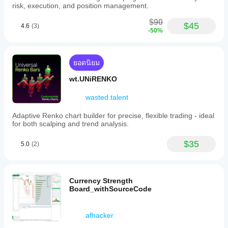
risk, execution, and position management.
โปรไฟล์ปลั๊กอิน
$90
$45
4.6
(3)
-50%
ยอดนิยม
wt.UNiRENKO
wasted.talent
Adaptive Renko chart builder for precise, flexible trading - ideal
for both scalping and trend analysis.
$35
5.0
(2)
Currency Strength
Board_withSourceCode
afhacker