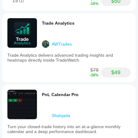
$50
หรือ
1.0
(1)
-16%
scanned
บริการ
and
ภายนอก
select
ขึ้นอยู่
specific
กับ
Trade Analytics
pairs
ฟังก์ชัน
to
analyze.
การ
The
ทำงาน
scanner
AWTrades
และการ
includes
กำหนด
a
Trade Analytics delivers advanced trading insights and
ค่า
sorting
heatmaps directly inside TradeWatch.
function
that
$79
$49
orders
-38%
results
by
RSI
values
PnL Calendar Pro
from
high
to
low
Shahjada
or
vice
Turn your closed-trade history into an at-a-glance monthly
versa.
calendar and a deep performance dashboard.
Overbought
and