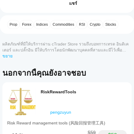
ปลั๊กอิน
แชร์
RSI
Scanner
ได้
plugin
อย่างไร?
provides
หลัง
รีวิวจากลูกค้า
a
Prop
Forex
Indices
Commodities
RSI
Crypto
Stocks
แอป
จากติด
fully
cTrader
adjustable
ตั้ง
5
4
3
2
ทั้งหมด
tool
ใด
ตรวจ
for
ผลิตภัณฑ์ที่มีให้บริการผ่าน cTrader Store รวมถึงบอทการเทรด อินดิเค
สอบ
รองรับ
monitoring
ยังไม่มี
พื้นที่
เตอร์ และปลั๊กอิน มีให้บริการโดยนักพัฒนาบุคคลที่สามและมีไว้เพื่อ
ปลั๊กอิน?
the
รีวิว
UI ที่
วัตถุประสงค์ในการเข้าถึงข้อมูลและทางเทคนิคเท่านั้น cTrader Store
ขยาย
Relative
ปลั๊กอิน
สำหรับ
รองรับ
ปลั๊กอิน
Strength
ไม่ใช่โบรกเกอร์และไม่ได้ให้คำแนะนำการลงทุน คำแนะนำส่วนบุคคล
หลาย
ลิตภัณฑ์
เพื่อเริ่ม
Index
ทำ
หรือการรับประกันผลการดำเนินงานในอนาคต
แพลตฟอร์ม
นี้ หาก
นอกจากนี้คุณยังอาจชอบ
ใช้
(RSI)
อะไร?
ทำงานได้
เคยลอง
across
ปลั๊กอิน
ในทุกแอป
ปลั๊กอิน
multiple
แล้ว ขอ
ปลั๊กอิน
cTrader ใน
ขยาย
trading
เชิญมา
ขณะที่
ใช้ข้อมูล
ปลั๊ก
symbols
แพลตฟอร์ม
RiskRewardTools
เป็นคน
อินเด
and
อย่างไร?
cTrader
แรกที่
pairs.
สก์ท็อป
มี
โดยเพิ่ม
ปลั๊กอิน
บอกคน
Users
ให้บริการ
เครื่องมือ
โต้ตอบ
อื่น!
can
เฉพาะใน
บริการ และ
pengzuyun
กับ
customize
cTrader
องค์
ข้อมูล
the
Windows
Risk Reward management tools (风险回报管理工具)
ประกอบอิน
number
การ
และ Mac
เทอร์เฟซ
of
เทรด
เท่านั้น
$59
symbols