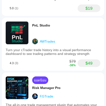
versatile
for
$19
5.0
(1)
different
asset
classes.
It
PnL Studio
is
designed
to
streamline
the
AWTrades
process
of
Turn your cTrader trade history into a visual performance
scanning
dashboard to see trading patterns and strategy strength
multiple
instruments
$79
$49
4.3
(3)
for
-38%
RSI-
based
trading
opportunities,
ยอดนิยม
reducing
manual
Risk Manager Pro
effort
in
FGTrade
watchlist
management.
The all-in-one trade management plugin that automates your