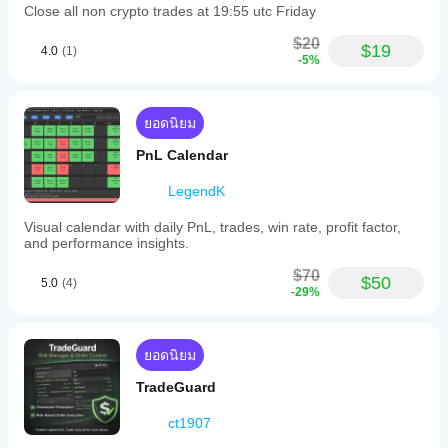
Close all non crypto trades at 19:55 utc Friday
$20
$19
4.0
(1)
-5%
ยอดนิยม
PnL Calendar
LegendK
Visual calendar with daily PnL, trades, win rate, profit factor,
and performance insights.
$70
$50
5.0
(4)
-29%
ยอดนิยม
TradeGuard
ct1907