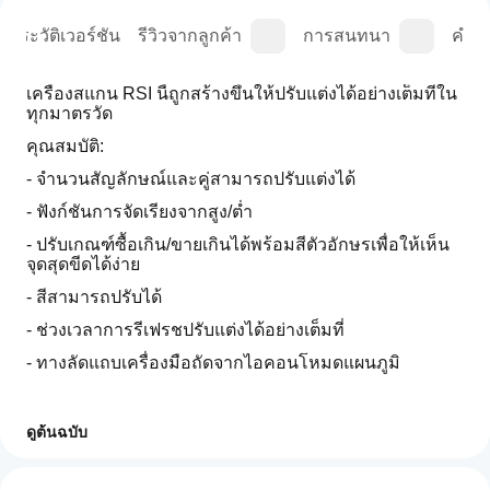
ประวัติเวอร์ชัน
รีวิวจากลูกค้า
การสนทนา
คำถา
เครื่องสแกน RSI นี้ถูกสร้างขึ้นให้ปรับแต่งได้อย่างเต็มที่ใน
ทุกมาตรวัด
คุณสมบัติ:
- จำนวนสัญลักษณ์และคู่สามารถปรับแต่งได้
- ฟังก์ชันการจัดเรียงจากสูง/ต่ำ
- ปรับเกณฑ์ซื้อเกิน/ขายเกินได้พร้อมสีตัวอักษรเพื่อให้เห็น
จุดสุดขีดได้ง่าย
- สีสามารถปรับได้
- ช่วงเวลาการรีเฟรชปรับแต่งได้อย่างเต็มที่
- ทางลัดแถบเครื่องมือถัดจากไอคอนโหมดแผนภูมิ
นี่คือเครื่องมือประหยัดเวลาที่ยอดเยี่ยม ผมใช้ RSI ในหลาย
ดูต้นฉบับ
กลยุทธ์ และปลั๊กอินนี้ช่วยให้ผมข้ามงานช้าและลำบากใน
ฉันจะ
การเลื่อนดูรายการสัญลักษณ์เพื่อหาความเป็นไปได้
สรุปโดย AI
เริ่มใช้
รีวิว: 0
The