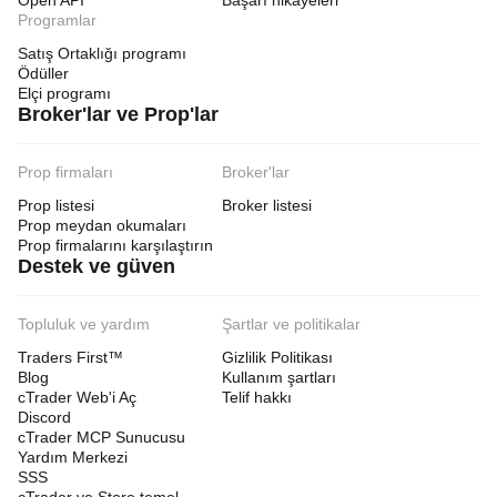
Open API
Başarı hikayeleri
Programlar
Satış Ortaklığı programı
Ödüller
Elçi programı
Broker'lar ve Prop'lar
Prop firmaları
Broker'lar
Prop listesi
Broker listesi
Prop meydan okumaları
Prop firmalarını karşılaştırın
Destek ve güven
Topluluk ve yardım
Şartlar ve politikalar
Traders First™
Gizlilik Politikası
Blog
Kullanım şartları
cTrader Web'i Aç
Telif hakkı
Discord
cTrader MCP Sunucusu
Yardım Merkezi
SSS