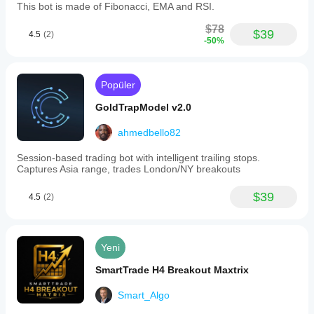
This bot is made of Fibonacci, EMA and RSI.
$78
$39
4.5
(2)
-50%
Popüler
GoldTrapModel v2.0
ahmedbello82
Session-based trading bot with intelligent trailing stops.
Captures Asia range, trades London/NY breakouts
$39
4.5
(2)
Yeni
SmartTrade H4 Breakout Maxtrix
Smart_Algo