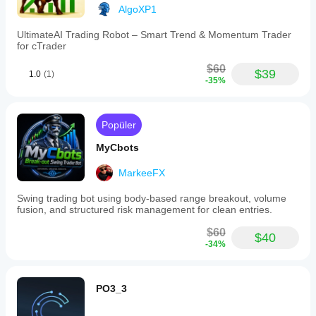
AlgoXP1
UltimateAI Trading Robot – Smart Trend & Momentum Trader
for cTrader
$60
$39
1.0
(1)
-35%
Popüler
MyCbots
MarkeeFX
Swing trading bot using body-based range breakout, volume
fusion, and structured risk management for clean entries.
$60
$40
-34%
PO3_3