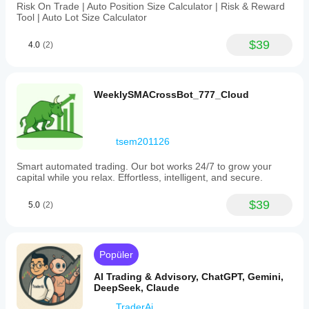
Risk On Trade | Auto Position Size Calculator | Risk & Reward
Tool | Auto Lot Size Calculator
$39
4.0
(2)
WeeklySMACrossBot_777_Cloud
tsem201126
Smart automated trading. Our bot works 24/7 to grow your
capital while you relax. Effortless, intelligent, and secure.
$39
5.0
(2)
Popüler
AI Trading & Advisory, ChatGPT, Gemini,
DeepSeek, Claude
TraderAi