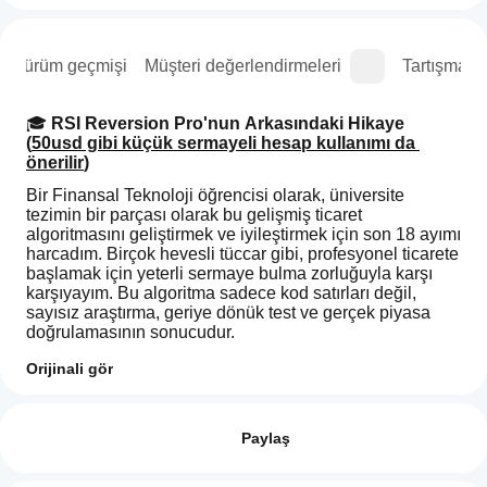
Sürüm geçmişi
Müşteri değerlendirmeleri
Tartışma
🎓 
RSI Reversion Pro'nun Arkasındaki Hikaye 
(
50usd gibi küçük sermayeli hesap kullanımı da 
önerilir
)
Bir Finansal Teknoloji öğrencisi olarak, üniversite 
tezimin bir parçası olarak bu gelişmiş ticaret 
algoritmasını geliştirmek ve iyileştirmek için son 18 ayımı 
harcadım. Birçok hevesli tüccar gibi, profesyonel ticarete 
başlamak için yeterli sermaye bulma zorluğuyla karşı 
karşıyayım. Bu algoritma sadece kod satırları değil, 
sayısız araştırma, geriye dönük test ve gerçek piyasa 
doğrulamasının sonucudur.
Satışlardan elde edilen tüm gelirler, şeffaf bir kitlesel 
Orijinali gör
fonlama modeli aracılığıyla ticaret sermayemi finanse 
İşlem profili
cBot'u
edecek, böylece akademik teoriden gerçek dünya 
nasıl
Değerlendirmeler: 0
ticaretine geçiş yapmamı sağlarken alıcılara 
başlatırım?
Paylaş
profesyonelce geliştirilmiş bir ticaret aracı sunacak.
Kurulumdan
🔬 
Algoritma Genel Bakışı
cBotlar, hangi
sonra