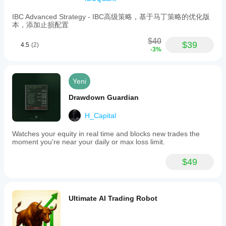
IBC Advanced Strategy - IBC高级策略，基于马丁策略的优化版
本，添加止损配置
$40
$39
4.5
(2)
-3%
Yeni
Drawdown Guardian
H_Capital
Watches your equity in real time and blocks new trades the
moment you're near your daily or max loss limit.
$49
Ultimate AI Trading Robot