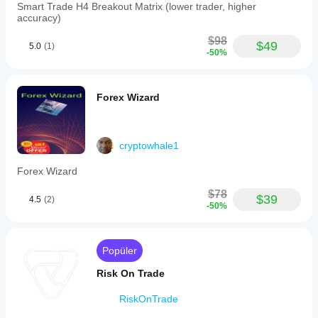
Smart Trade H4 Breakout Matrix (lower trader, higher
accuracy)
$98
$49
5.0
(1)
-50%
Forex Wizard
cryptowhale1
Forex Wizard
$78
$39
4.5
(2)
-50%
Popüler
Risk On Trade
RiskOnTrade