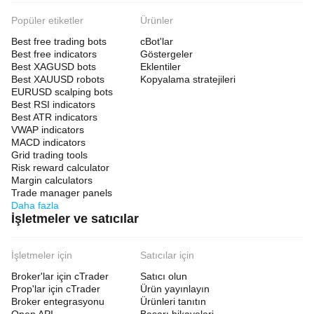
Popüler etiketler
Ürünler
Best free trading bots
cBot'lar
Best free indicators
Göstergeler
Best XAGUSD bots
Eklentiler
Best XAUUSD robots
Kopyalama stratejileri
EURUSD scalping bots
Best RSI indicators
Best ATR indicators
VWAP indicators
MACD indicators
Grid trading tools
Risk reward calculator
Margin calculators
Trade manager panels
Daha fazla
İşletmeler ve satıcılar
İşletmeler için
Satıcılar için
Broker'lar için cTrader
Satıcı olun
Prop'lar için cTrader
Ürün yayınlayın
Broker entegrasyonu
Ürünleri tanıtın