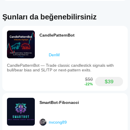
piyasalarda birlikte büyüyelim."
Şunları da beğenebilirsiniz
CandlePatternBot
DenM
CandlePatternBot — Trade classic candlestick signals with
bull/bear bias and SL/TP or next-pattern exits.
$50
$39
-22%
SmartBot-Fibonacci
nvcong89