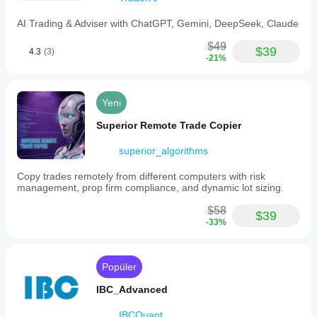
AI Trading & Adviser with ChatGPT, Gemini, DeepSeek, Claude
$49
$39
4.3
(3)
-21%
Yeni
Superior Remote Trade Copier
superior_algorithms
Copy trades remotely from different computers with risk
management, prop firm compliance, and dynamic lot sizing.
$58
$39
-33%
Popüler
IBC_Advanced
IBCQuant