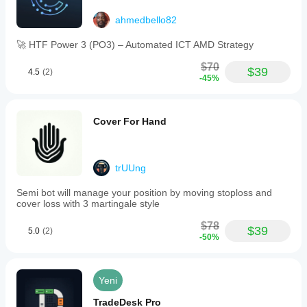
ahmedbello82
🚀 HTF Power 3 (PO3) – Automated ICT AMD Strategy
$70
$39
4.5
(2)
-45%
Cover For Hand
trUUng
Semi bot will manage your position by moving stoploss and
cover loss with 3 martingale style
$78
$39
5.0
(2)
-50%
Yeni
TradeDesk Pro