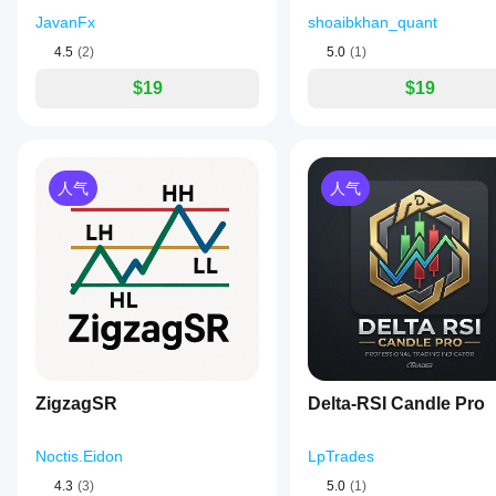
JavanFx
shoaibkhan_quant
4.5
(2)
5.0
(1)
$19
$19
人气
人气
ZigzagSR
Delta-RSI Candle Pro
Noctis.Eidon
LpTrades
4.3
(3)
5.0
(1)