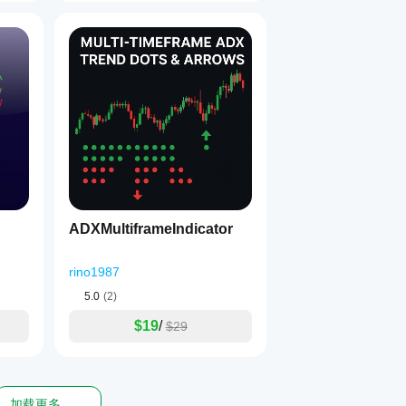
ADXMultiframeIndicator
rino1987
5.0
(2)
$19
/
$29
加载更多