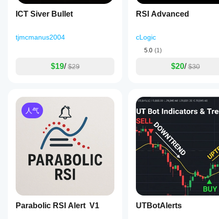
标适
ICT Siver Bullet
RSI Advanced
应您
的策
略。
tjmcmanus2004
cLogic
5.0
(1)
$19
/
$20
/
$29
$30
人气
Parabolic RSI Alert V1
UTBotAlerts