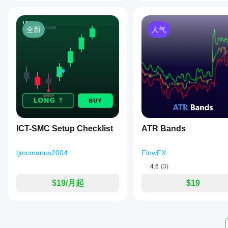
全新
人气
ICT-SMC Setup Checklist
ATR Bands
tjmcmanus2004
FlowFX
4.6
(3)
$19/月起
$19