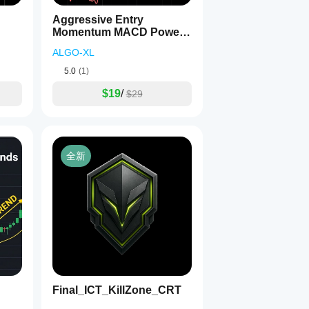
Aggressive Entry
Momentum MACD Power
Guide
ALGO-XL
5.0
(1)
$19
/
$29
全新
Final_ICT_KillZone_CRT