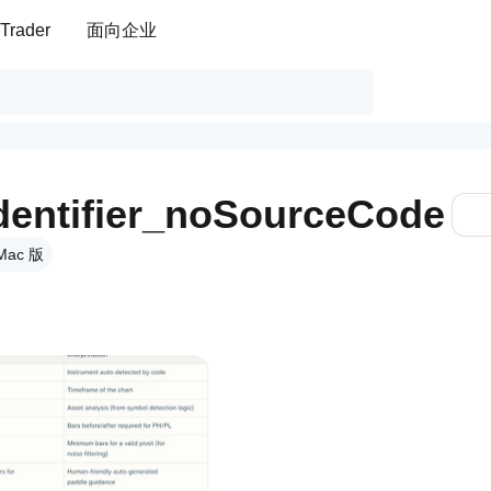
Trader
面向企业
Identifier_noSourceCode
Mac 版