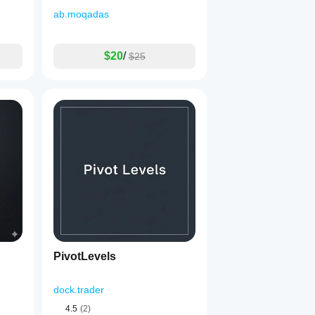
ab.moqadas
$20
/
$25
PivotLevels
dock.trader
4.5
(2)