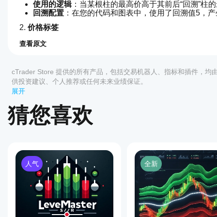
使用的逻辑
：当某根柱的最高价高于其前后“回溯”柱的
回溯配置
：在您的代码和图表中，使用了回溯值5，
2. 
价格标签
可切换显示
：每个PH/PL标记附带的价格标签可以
查看原文
0.0
偏移自动调整
：标签位置通过算法使用最佳间距（预
指标配置
如
3. 
何
动态锯齿趋势线
cTrader Store 提供的所有产品，包括交易机器人、指标和插件，
开
可视化
：蓝色锯齿线连接最新且重要的PH/PL点，突
供投资建议、个人推荐或任何未来业绩保证。
始
目的
：帮助交易者直观跟踪图表期间趋势变化和动量
展开
使
评价:0
4. 
动态指导面板
用
猜您喜欢
指
左上角的图表面板总结了关键设置、检测结果和使用建议
标?
指标在此图表上的工作原理
客户评价
安装
哪些
后，
添
分步说明：
cTrader
加实例
全部
5
4
3
2
应用支
即可开
摆动识别
：
人气
全新
始使用
持来自
指标在初始化后扫描每根日线柱，比较其两侧五根柱的
该产
该指标
标记放置
：
Store
品尚
进行技
使用彩色箭头标记PH和PL；其对应的价格标签以最
的指
无评
术分
趋势可视化
：
标?
价。
析。
算法选择最近的10个枢轴点（PH/PL，可配置），
已经
自定义指
参数面板
：