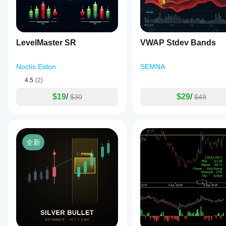
如
试过
标仅在
显示面板确认了资产类型的自动检测（此处：XAUUS
何
了？
cTrader
——所有信息均短暂显示。
抢先
测
Windows
智能资产适应
：
告诉
和 Mac
试
如果您将此指标应用于其他符号（如外汇异国货币、
其他
上可用。
指
行为和时间框架设置推荐的回溯和最小柱数。
LevelMaster SR
VWAP Stdev Bands
人！
标?
清爽的图表体验
：
所有绘制的图形对象（箭头、趋势线、价格标签、静
将指
Noctis.Eidon
SEMNA
我
价格图表上，绝不在单独面板中显示。
标应
应
用
于
4.5
(2)
交易实用要点
该
不同
$19
/
$29
/
$30
$49
的交
调
摆动结构识别
：您可以快速读取市场摆动的顺序和幅
易品
整
进出场规划
：PH/PL转折点可用于移动止损逻辑或预
种和
通用适用
：无论资产或时间框架如何，指标都会自我
指
时间
清晰专业的视觉效果
：由于智能偏移，价格杂乱和标
标
周
参
总结
全新
期，
数
以了
此图表展示了改进的PH/PL可视化的强大和清晰。该指
吗?
解其
架的上下文指导的即时视觉提示。一切均自动化、实时更
在各
是
种市
的，
注意：由于cTrader的限制，指标显示了将指标放置
场条
您可
外，如果价格显示距离枢轴箭头过远且用户感到困惑，用
件下
以
修
如果您需要进一步定制，例如在枢轴点发出
的表
改参
现。
数
以
使指