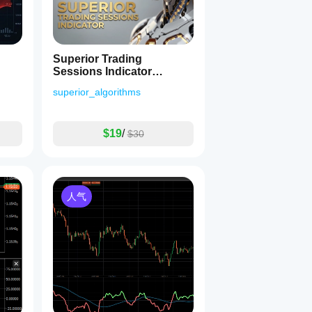
D，“贵金属”），并为该组合提供了回溯、最小柱数和偏移的最
加密货币或股票指数），指导面板和检测逻辑会自动调整，为该
Superior Trading
Sessions Indicator
态文本）在每次计算时都会被清理和重绘，以避免杂乱。指标始
cTrader
superior_algorithms
$19
/
$30
度。
测潜在反转点。
调整并解释其建议。
签重叠被最小化。
人气
标为交易者提供了关于主要枢轴点、摆动方向和幅度以及特定工
新，并可针对任何资产或市场环境进行自定义。
在新面板的选项，但由于指标的大小和功能，无法在新面板中查看
户可以手动选择是否显示价格。
声音/警报信号，或对较小摆动进行动态过滤，请随时告知！