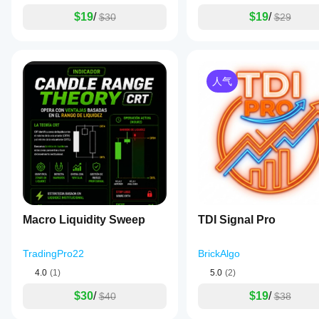
$19
/
$19
/
$30
$29
人气
Macro Liquidity Sweep
TDI Signal Pro
TradingPro22
BrickAlgo
4.0
(1)
5.0
(2)
$30
/
$19
/
$40
$38