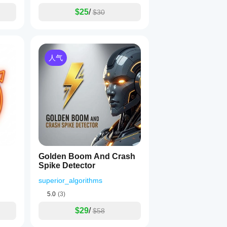
$25
/
$30
人气
Golden Boom And Crash
Spike Detector
superior_algorithms
5.0
(3)
$29
/
$58