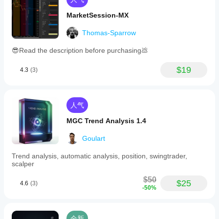
应您
MarketSession-MX
的策
略。
Thomas-Sparrow
😎Read the description before purchasing💩
$19
4.3
(3)
人气
MGC Trend Analysis 1.4
Goulart
Trend analysis, automatic analysis, position, swingtrader,
scalper
$50
$25
4.6
(3)
-50%
全新