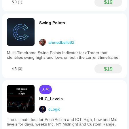
$19
5.0
(1)
Swing Points
ahmedbello82
Multi-Timeframe Swing Points Indicator for cTrader that
identifies swing highs and lows on both the current timeframe.
$19
4.3
(3)
人气
HLC_Levels
cLogic
The ultimate tool for Price Action and ICT. High, Low and Mid
levels for days, weeks Inc. NY Midnight and Custom Range.