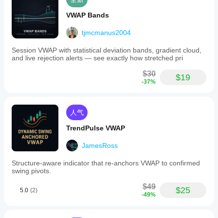
VWAP Bands
tjmcmanus2004
Session VWAP with statistical deviation bands, gradient cloud,
and live rejection alerts — see exactly how stretched pri
$30
$19
-37%
人气
TrendPulse VWAP
JamesRoss
Structure-aware indicator that re-anchors VWAP to confirmed
swing pivots.
$49
$25
5.0
(2)
-49%