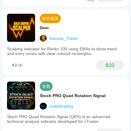
-5%
评分最高
Dem
Sulululu_Trader
Scalping indicator for Renko 100 using EMAs to show trend
and entry zones with clear colored rectangles.
$20
4.2
(4)
全新
Stoch PRO Quad Rotation Signal
code4trading
Stoc​h PRO Quad Rotation Signal (QRS) is an advanced
technical analysis indicator developed for cTrader.