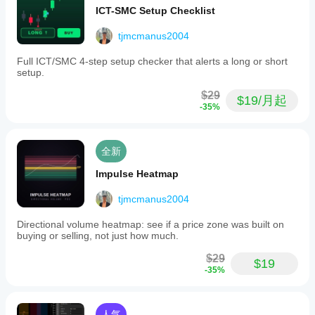
何
其他
cTrader
ICT-SMC Setup Checklist
测
人！
Windows
和 Mac
试
tjmcmanus2004
上可用。
指
标?
Full ICT/SMC 4-step setup checker that alerts a long or short
setup.
将指
我
标应
应
$29
用
于
$19/月起
-35%
该
不同
的交
调
易品
整
种和
指
全新
时间
标
周
Impulse Heatmap
参
期，
数
以了
tjmcmanus2004
吗?
解其
Directional volume heatmap: see if a price zone was built on
在各
是
buying or selling, not just how much.
种市
的，
场条
您可
$29
件下
以
修
$19
-35%
的表
改参
现。
数
以
使指
标适
人气