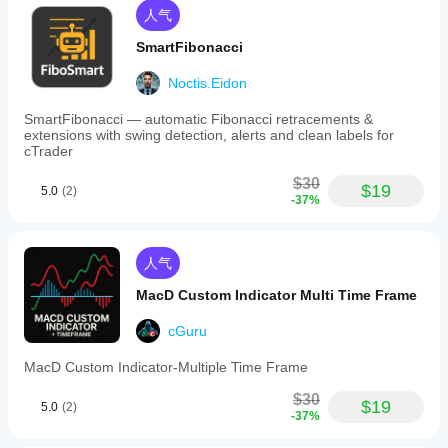
人气
SmartFibonacci
Noctis.Eidon
SmartFibonacci — automatic Fibonacci retracements &
extensions with swing detection, alerts and clean labels for
cTrader
$30
$19
5.0
(2)
-37%
人气
MacD Custom Indicator Multi Time Frame
cGuru
MacD Custom Indicator-Multiple Time Frame
$30
$19
5.0
(2)
-37%