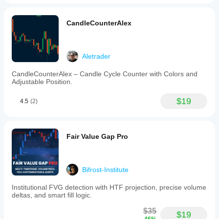
CandleCounterAlex
Aletrader
CandleCounterAlex – Candle Cycle Counter with Colors and
Adjustable Position.
$19
4.5
(2)
Fair Value Gap Pro
Bifrost-Institute
Institutional FVG detection with HTF projection, precise volume
deltas, and smart fill logic.
$35
$19