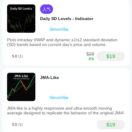
人气
Daily SD Levels - Indicator
SimonVita
Plots intraday VWAP and dynamic ±1/±2 standard deviation
(SD) bands based on current day’s price and volume.
$20
$19
5.0
(1)
-5%
JMA-Like
SimonVita
JMA-like is a highly responsive and ultra-smooth moving
average designed to replicate the behavior of the original JMA!
$19
5.0
(1)