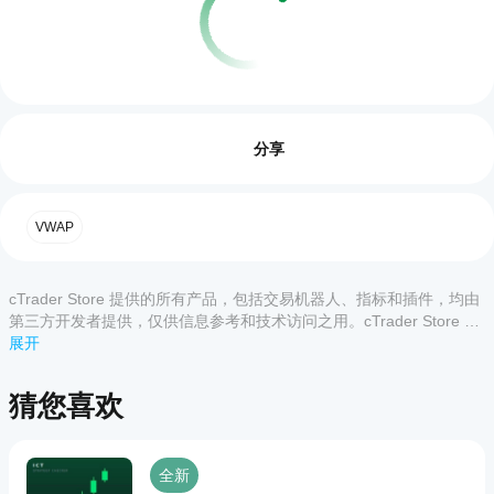
指标配置
如
何
评价:0
开
分享
始
使
用
客户评价
VWAP
指
标?
全部
5
4
3
2
1
安装
cTrader Store 提供的所有产品，包括交易机器人、指标和插件，均由
哪些
后，
添
该产
第三方开发者提供，仅供信息参考和技术访问之用。cTrader Store 并
cTrader
加实例
品尚
非经纪商，不提供投资建议、个人推荐或任何未来业绩保证。
展开
应用支
即可开
无评
始使用
持来自
价。
该指标
Store
已经
猜您喜欢
进行技
的指
试过
术分
标?
了？
析。
抢先
自定义指
如
全新
告诉
标仅在