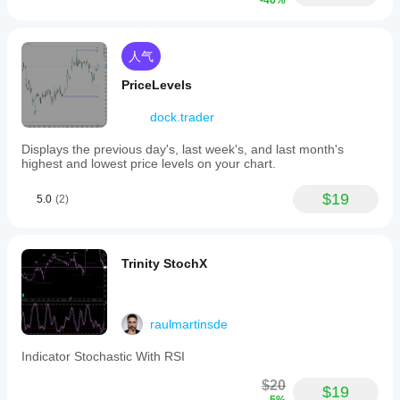
-46%
人气
PriceLevels
dock.trader
Displays the previous day's, last week's, and last month's
highest and lowest price levels on your chart.
$19
5.0
(2)
Trinity StochX
raulmartinsde
Indicator Stochastic With RSI
$20
$19