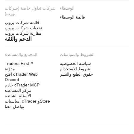
الوسطاء
شركات تداول خاصة (شركات
بورب)
قائمة الوسطاء
قائمة شركات پروپ
تحديات شركات پروپ
مقارنة شركات پروب
الدعم والثقة
الشروط والسياسات
المجتمع والمساعدة
سياسة الخصوصية
Traders First™
شروط الاستخدام
مدوّنة
حقوق الطبع والنشر
افتح cTrader Web
Discord
خادم cTrader MCP
مركز المساعدة
الأسئلة الشائعة
أساسيات cTrader وStore
تواصل معنا