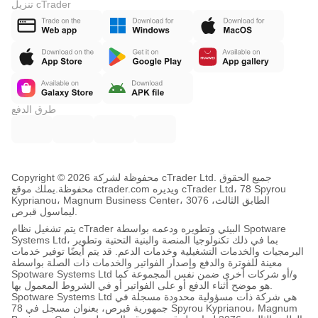
تنزيل cTrader
طرق الدفع
Copyright © محفوظة لشركة 2026 cTrader Ltd. جميع الحقوق
محفوظة.
يملك موقع ctrader.com ويديره cTrader Ltd، 78 Spyrou
Kyprianou، Magnum Business Center، الطابق الثالث، 3076
ليماسول قبرص.
يتم تشغيل نظام cTrader البيئي وتطويره ودعمه بواسطة Spotware
Systems Ltd، بما في ذلك تكنولوجيا المنصة والبنية التحتية وتطوير
البرمجيات والخدمات التشغيلية وخدمات الدعم. قد يتم أيضًا توفير خدمات
معينة للفوترة والدفع وإصدار الفواتير والخدمات ذات الصلة بواسطة
Spotware Systems Ltd و/أو شركات أخرى ضمن نفس المجموعة كما
هو موضح أثناء الدفع أو على الفواتير أو في الشروط المعمول بها.
Spotware Systems Ltd هي شركة ذات مسؤولية محدودة مسجلة في
جمهورية قبرص، بعنوان مسجل في 78 Spyrou Kyprianou، Magnum