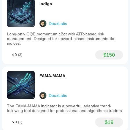
are
Indigo
الأخرى التي قد تستخدمها.
dynamically
calculated
من يجب أن يستخدم MoonSwing؟
as
multiples
MoonSwing مثالي للمتداولين الذين يرغبون في دقة 
of
DeuxLatis
خوارزمية مع ضوابط مخاطرة قابلة للتخصيص. سواء كنت 
ATR
محافظًا وتريد إدارة مخاطرة محكمة أو جريئًا ومستعدًا للسماح 
to
Long-only QQE momentum cBot with ATR-based risk
adapt
للصفقات بالاستمرار، تتيح لك مجموعة المعلمات ضبط 
management. Designed for upward-biased instruments like
to
الروبوت وفقًا لأسلوب تداولك وتحملك للمخاطر.
indices.
market
volatility,
$150
4.0
(3)
and
users
can
set
up
FAMA-MAMA
to
two
take-
profit
DeuxLatis
levels
or
The FAMA-MAMA Indicator is a powerful, adaptive trend-
opt
following tool designed for professional and algorithmic traders.
for
trailing
stops
$19
5.0
(1)
to