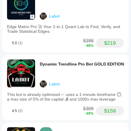
Labot
Edge Matrix Pro 🚀 Your 2-in-1 Quant Lab to Find, Verify, and
Trade Statistical Edges.
$399
$219
5.0
(1)
-46%
Dynamic Trendline Pro Bot GOLD EDITION
Labot
This bot is already optimized ✅ uses a 1-minute timeframe ⏱️,
a max size of 5% of the capital 💰 and 1000x max leverage
$309
$159
4.5
(2)
-49%