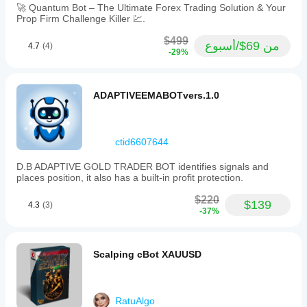
confirmed
🚀 Quantum Bot – The Ultimate Forex Trading Solution & Your
trading
Prop Firm Challenge Killer 💹.
by
filtering
$499
entries
من 69$/أسبوع
4.7
(4)
-29%
through
trend
confirmation
and
ADAPTIVEEMABOTvers.1.0
price
proximity
to
SuperTrend
ctid6607644
levels,
aiming
to
D.B ADAPTIVE GOLD TRADER BOT identifies signals and
improve
places position, it also has a built-in profit protection.
risk-
to-
$220
$139
4.3
(3)
reward
-37%
ratios.
Position
sizing
can
Scalping cBot XAUUSD
be
based
on
either
RatuAlgo