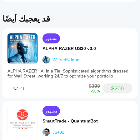
lock
in
profits
while
قد يعجبك أيضًا
allowing
winners
to
run.
مشهور
The
bot
ALPHA RAZER US30 v3.0
executes
trades
WilfredNdobe
in
pairs,
enabling
ALPHA RAZER : AI in a Tie: Sophisticated algorithms dressed
different
for Wall Street, working 24/7 to optimize your portfolio
take-
profit
$399
$200
4.7
(4)
strategies
-50%
per
position.
Moon
Swing’s
مشهور
design
emphasizes
SmartTrade - QuantumBot
rule-
based,
Jo+Jo
trend-