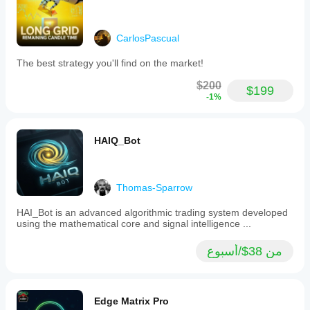
CarlosPascual
The best strategy you'll find on the market!
$200
$199
-1%
HAIQ_Bot
Thomas-Sparrow
HAI_Bot is an advanced algorithmic trading system developed
using the mathematical core and signal intelligence ...
من 38$/أسبوع
Edge Matrix Pro