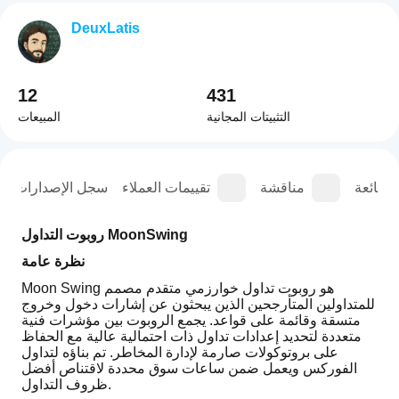
DeuxLatis
12
431
التثبيتات المجانية
المبيعات
الشائعة
مناقشة
تقييمات العملاء
سجل الإصدارات
روبوت التداول MoonSwing
نظرة عامة
Moon Swing هو روبوت تداول خوارزمي متقدم مصمم 
للمتداولين المتأرجحين الذين يبحثون عن إشارات دخول وخروج 
متسقة وقائمة على قواعد. يجمع الروبوت بين مؤشرات فنية 
متعددة لتحديد إعدادات تداول ذات احتمالية عالية مع الحفاظ 
على بروتوكولات صارمة لإدارة المخاطر. تم بناؤه لتداول 
الفوركس ويعمل ضمن ساعات سوق محددة لاقتناص أفضل 
ظروف التداول.