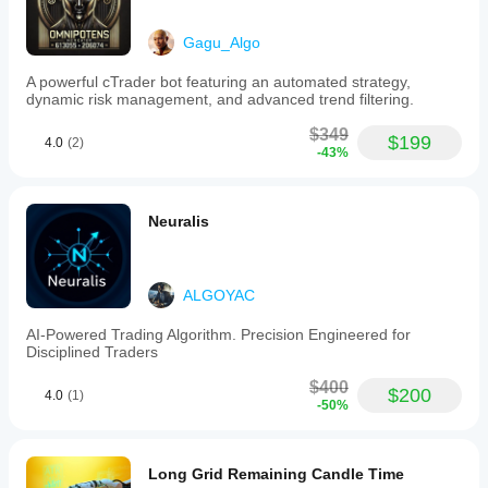
Gagu_Algo
A powerful cTrader bot featuring an automated strategy,
dynamic risk management, and advanced trend filtering.
$349
$199
4.0
(2)
-43%
Neuralis
ALGOYAC
AI-Powered Trading Algorithm. Precision Engineered for
Disciplined Traders
$400
$200
4.0
(1)
-50%
Long Grid Remaining Candle Time