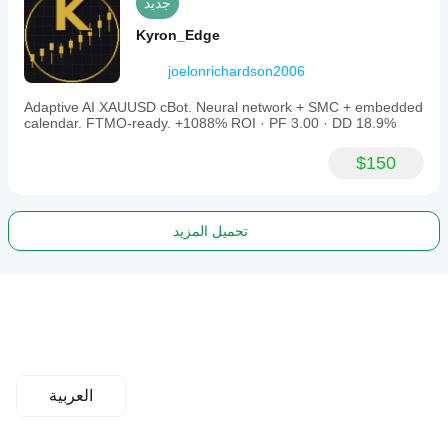
جديد
Kyron_Edge
joelonrichardson2006
Adaptive AI XAUUSD cBot. Neural network + SMC + embedded
calendar. FTMO-ready. +1088% ROI · PF 3.00 · DD 18.9%
$150
تحميل المزيد
العربية