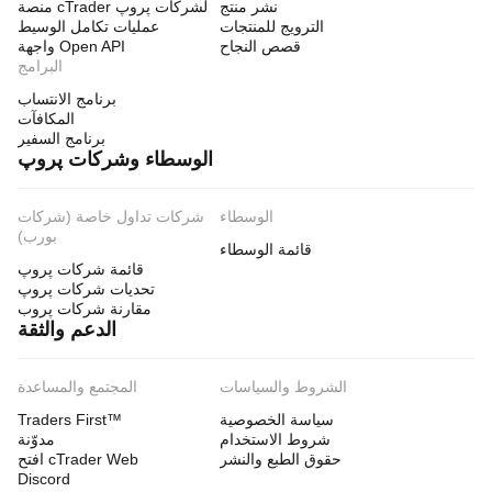
نشر منتج
منصة cTrader لشركات پروپ
الترويج للمنتجات
عمليات تكامل الوسيط
قصص النجاح
واجهة Open API
البرامج
برنامج الانتساب
المكافآت
برنامج السفير
الوسطاء وشركات پروپ
الوسطاء
شركات تداول خاصة (شركات
بورب)
قائمة الوسطاء
قائمة شركات پروپ
تحديات شركات پروپ
مقارنة شركات پروب
الدعم والثقة
الشروط والسياسات
المجتمع والمساعدة
سياسة الخصوصية
Traders First™
شروط الاستخدام
مدوّنة
حقوق الطبع والنشر
افتح cTrader Web
Discord