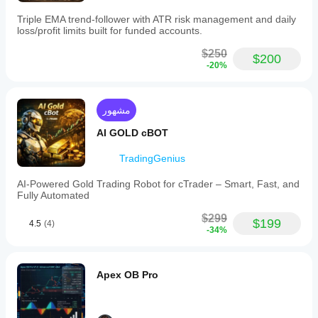
ملف تعريف التداول
Triple EMA trend-follower with ATR risk management and daily
loss/profit limits built for funded accounts.
$250
$200
-20%
مشهور
AI GOLD cBOT
TradingGenius
AI-Powered Gold Trading Robot for cTrader – Smart, Fast, and
Fully Automated
$299
$199
4.5
(4)
-34%
Apex OB Pro