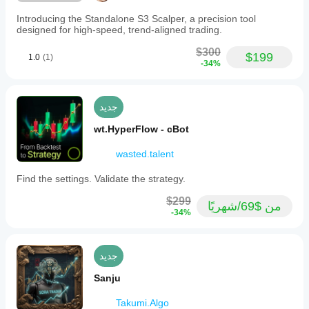
account
equity
Introducing the Standalone S3 Scalper, a precision tool
or
designed for high-speed, trend-aligned trading.
balance,
allowing
$300
customization
$199
1.0
(1)
-34%
to
individual
risk
tolerance
جديد
and
trading
wt.HyperFlow - cBot
style.
The
wasted.talent
bot
supports
trading
Find the settings. Validate the strategy.
on
forex
$299
من $69/شهريًا
pairs
-34%
including
XAUUSD
and
USDJPY,
جديد
as
well
Sanju
as
indices.
Takumi.Algo