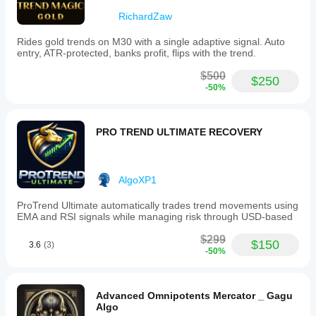
RichardZaw
Rides gold trends on M30 with a single adaptive signal. Auto
entry, ATR-protected, banks profit, flips with the trend.
$500
$250
-50%
PRO TREND ULTIMATE RECOVERY
AlgoXP1
ProTrend Ultimate automatically trades trend movements using
EMA and RSI signals while managing risk through USD-based
$299
$150
3.6
(3)
-50%
Advanced Omnipotents Mercator _ Gagu
Algo