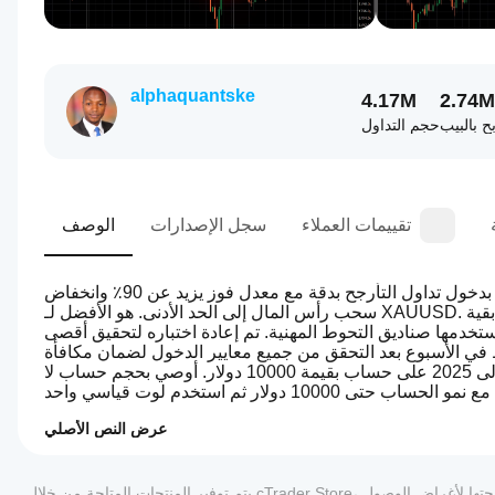
alphaquantske
4.17M
2.74M
ح بالبيب
حجم التداول
تقييمات العملاء
سجل الإصدارات
الوصف
يقوم الروبوت بكل العمل نيابةً عنك من إدخال الصفقات وجني الأرباح. يقوم بدخول تداول التأرجح بدقة مع معدل فوز يزيد عن 90٪ وانخفاض 
سحب رأس المال إلى الحد الأدنى. هو الأفضل لـ XAUUSD. يمكنك تعديل حجم المركز في المعلمات اعتمادًا على حجم حسابك وترك بقية 
تخدمها صناديق التحوط المهنية. تم إعادة اختباره لتحقيق أقصى 
الأسبوع بعد التحقق من جميع معايير الدخول لضمان مكافأة 
عالية مقارنة بالمخاطرة. راجع المعرض لنتائج الاختبار الخلفي من عام 2021 إلى 2025 على حساب بقيمة 10000 دولار. أوصي بحجم حساب لا 
عرض النص الأصلي
4.7
كيف
ملخص الذكاء الاصطناعي
أبدأ
Ultimate
يتم توفير المنتجات المتاحة من خلال cTrader Store، بما في ذلك روبوتات التداول والمؤشرات والإضافات، من قبل مطوري الطرف الثالث وإتاحتها لأغراض الوصول