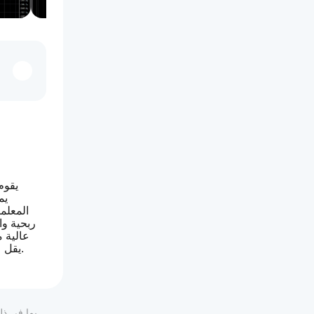
المعلم
ربحية و
يقل عن 100 دولار. لحساب 100 دولار قم بضبط حجم اللوت إلى 0.01 وزده مع نمو الحساب حتى 10000 دولار ثم استخدم لوت قياسي واحد.