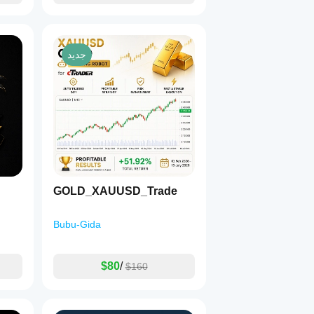
جديد
GOLD_XAUUSD_Trade
Bubu-Gida
$80
/
$160