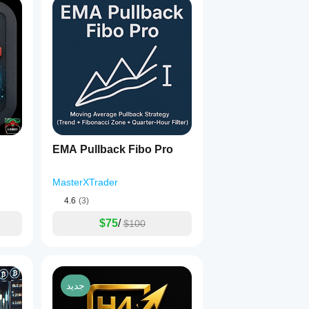
EMA Pullback Fibo Pro
MasterXTrader
4.6
(3)
$75
/
$100
جديد