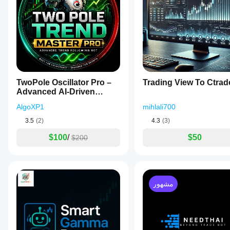
TwoPole Oscillator Pro –
Trading View To Ctrad
Advanced AI-Driven
Trading Robot
AlgoXP1
mihlali700
3.5
(2)
4.3
(3)
$100
/
$50
$200
مشهور