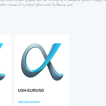
المعلوماتي والفني فقط. cTrader Store ليس وسيطًا ولا يقدم نصائح استثمارية أو توصيات شخصية أو أي ضمان للأداء المستقبلي.
1
USH-EURUSD
alphaquantske