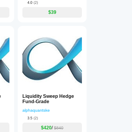
4.0
(2)
$39
e
Liquidity Sweep Hedge
Fund-Grade
alphaquantske
3.5
(2)
$420
/
$840