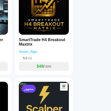
er
SmartTrade H4 Breakout
Maxtrix
Smart_Algo
5.0
(1)
$49
/
$98
مشهور