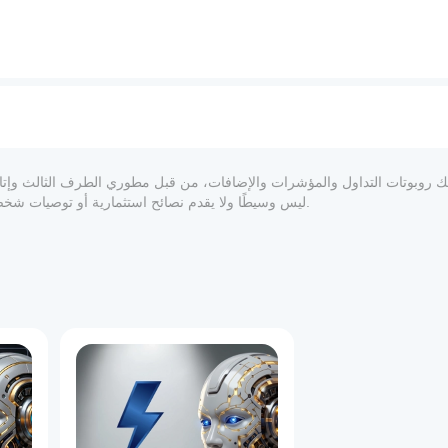
المعلوماتي والفني فقط. cTrader Store ليس وسيطًا ولا يقدم نصائح استثمارية أو توصيات شخصية أو أي ضمان للأداء المستقبلي.
1