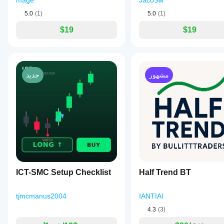
mage
JacoSw
focusing
on
5.0
(1)
5.0
(1)
synthetic
indices
$19
$19
by
delivering
timely
and
actionable
مشهور
جديد
spike
signals
with
trend
context.
ملف تعريف المؤشر
ICT-SMC Setup Checklist
Half Trend BT
tjmcmanus2004
IANTIAI
4.3
(3)