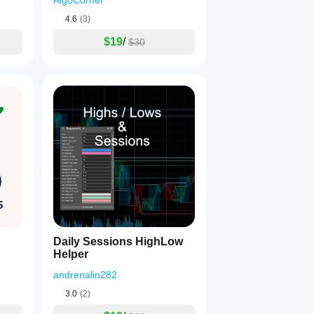
AlgoCorner
4.6
(3)
$19
/
$30
Daily Sessions HighLow
Helper
andrenalin282
3.0
(2)