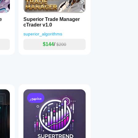
e
Superior Trade Manager
cTrader v1.0
superior_algorithms
$144
/
$200
مشهور