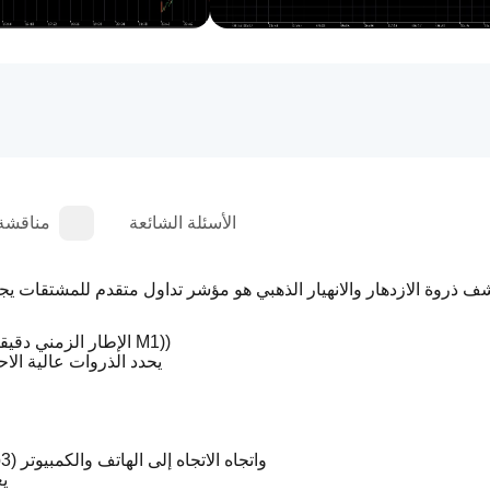
الأسئلة الشائعة
مناقشة
ف ذروة الازدهار والانهيار الذهبي هو مؤشر تداول متقدم للمشتقات يج
مهم (استخدم فقط على Crash 300 و Boom 300 (الإطار الزمني دقيقة واحدة M1))
يحدد الذروات عالية الا
يرسل مستويات وقف الخسارة وجني الأرباح (Tp1, Tp2, Tp3) واتجاه الاتجاه إلى الهاتف والكمبيوتر
ي