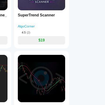
ine_
SuperTrend Scanner
AlgoCorner
4.5
(2)
$19