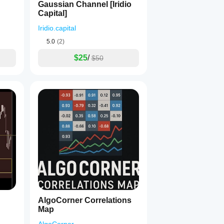
Gaussian Channel [Iridio
Capital]
Iridio.capital
5.0
(2)
$25
/
$50
AlgoCorner Correlations
Map