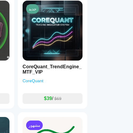
جديد
CoreQuant_TrendEngine_
MTF_VIP
CoreQuant
$39
/
$69
مشهور