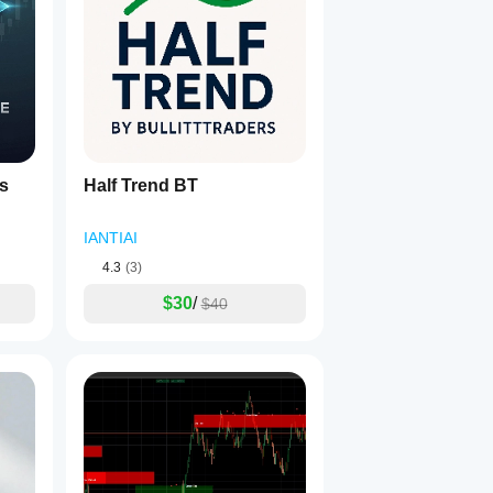
s
Half Trend BT
IANTIAI
4.3
(3)
$30
/
$40