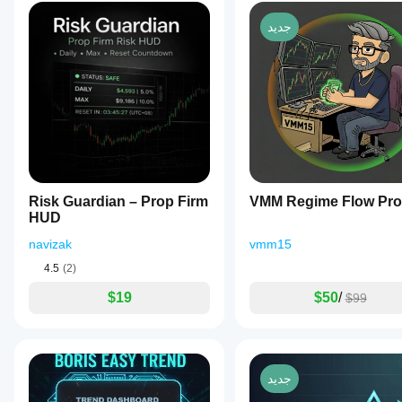
جديد
Risk Guardian – Prop Firm
VMM Regime Flow Pro
HUD
navizak
vmm15
4.5
(2)
$19
$50
/
$99
جديد