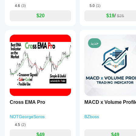
bars
4.6
(3)
5.0
(1)
indicating
falling
$20
$19
/
$25
(bearish)
momentum.
This
color-
coded
display
جديد
enhances
clarity
for
quick
trend
recognition,
helping
users
identify
potential
trend
reversals
Cross EMA Pro
MACD x Volume Profil
and
shifts
in
NOTGeorgeSoros
BZboss
momentum.
The
4.5
(2)
indicator
is
$49
$49