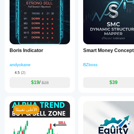
Boris Indicator
Smart Money Concept
andyokane
BZboss
4.5
(2)
$19
/
$39
$28
الأعلى تقييمًا