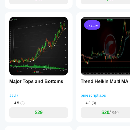
intended
for
use
in
trading
analysis
مشهور
to
provide
clear,
unambiguous
signals
of
buy
and
sell
pressure.
ملف تعريف المؤشر
Major Tops and Bottoms
Trend Heikin Multi MA
JJU7
pinescriptlabs
4.5
(2)
4.3
(3)
$29
$20
/
$40