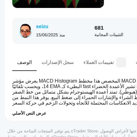
seizu
681
التثبيتات المجانية
منذ
15/06/2025
تقييمات العملاء
سجل الإصدارات
الوصف
يعرض مؤشر MACD Histogram المخصص هذا مخطط MACD مع تحسين وضوح بصري في التصميم. يستخدم المؤشر فترة EMA سريعة تبلغ 
14، ويحسب تلقائيًا EMA البطيء كـ fast زائد 2 (16). يتميز المؤشر بترميز لوني متباين للغاية للتعرف الفوري على الاتجاه: تشير الأعمدة الخضراء 
ا (هبوطي). تمتد أعمدة الهيستوجرام بشكل متماثل من خط الصفر 
ط الشراء والإشارات الحمراء إلى ضغط البيع. يوفر هذا النمط من 
عرض النص الأصلي
0.0
كيف
ملخص الذكاء الاصطناعي
يمكنني
The
يتم توفير المنتجات المتاحة من خلال cTrader Store، بما في ذلك روبوتات التداول والمؤشرات والإضافات، من قبل مطوري الطرف الثالث وإتاحتها لأغراض الوصول
البدء في
Simple