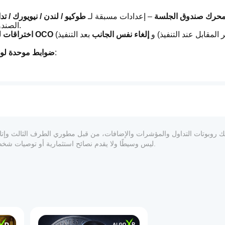
حرك صندوق الجلسة
 – إعدادات مسبقة لـ 
طوكيو / لندن / نيويورك / ت
الصندوق؛ وتُفعّل الدخول عند اختراق الحد الأعلى/الأدنى مع تعويض.
مر المقابل عند التنفيذ) و
 إلغاء نفس الجانب
 بعد التنفيذ 
OCO
 مع خيار 
اختراقات ل
 – اختر الوضع، واضبط قيمة واحدة:
ضوابط موحدة لوق
الص
.
وقف الخسارة:
نسبة المخاطرة/العائد
.
جني الأرباح:
 (مضاعف لوق
 لتجنب الضوضاء والقيم الشاذة.
نظافة الدخول
 – 
تعويض الدخول
، 
أقصى انتشار
، و
ن
تلقائي بعد N ساعات من نهاية الجلسة، خيار 
وقف متحرك
 (تفعيل وخطوة) 
إدارة الأوامر/ا
.
حواجز الحماية من المخاطر
 – توقفات الخسارة/الربح اليومية من رصيد ب
عائد شهري يصل إلى +855 %
 على اختبار رجعي لبيا
المعلوماتي والفني فقط. cTrader Store ليس وسيطًا ولا يقدم نصائح استثمارية أو توصيات شخصية أو أي ضمان للأداء المستقبلي.
عائد شهري يصل إلى +176 %
 على
، ومحسن على بيانات التيك من IC Markets.
مصمم 
 اختبار رجعي وتحسين فقط — تحقق من النتائج قبل التداول الحقيقي.
وضع الاختبار المجاني
:
.
 سعر الإطلاق: 15 دولارًا
 لأول 3
 مشترين
 فقط