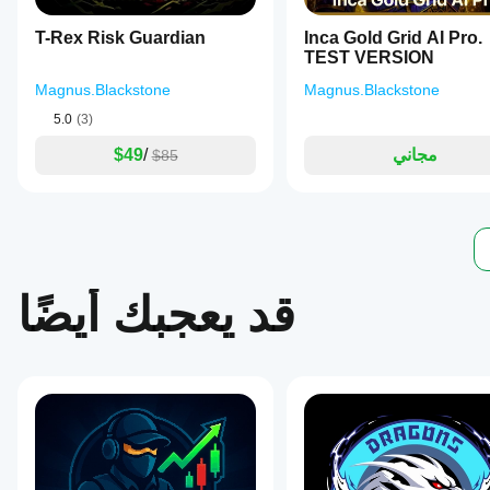
risk-
strategy.
reward
T-Rex Risk Guardian
Inca Gold Grid AI Pro.
multiples,
TEST VERSION
or
box
Magnus.Blackstone
Magnus.Blackstone
multiples.
-
5.0
(3)
Entry
مجاني
/
$49
controls
$85
to
manage
offset,
maximum
spread,
and
box
size
قد يعجبك أيضًا
to
reduce
noise
and
false
signals.
-
Order
management
tools
including