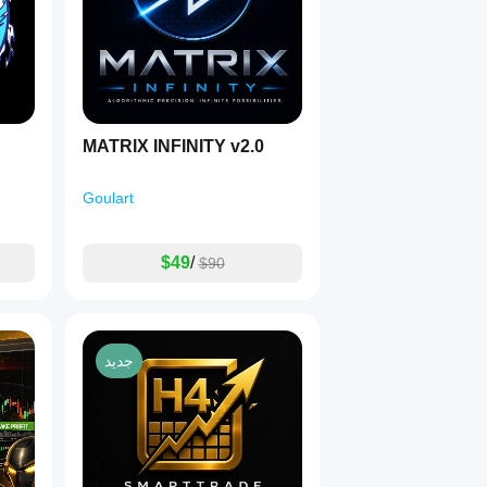
MATRIX INFINITY v2.0
Goulart
$49
/
$90
جديد