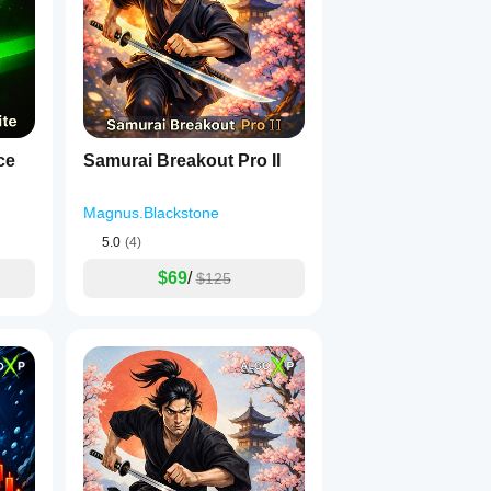
ce
Samurai Breakout Pro II
Magnus.Blackstone
5.0
(4)
$69
/
$125