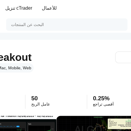
للأعمال
تنزيل cTrader
eakout
ac, Mobile, Web
50
0.25%
أقصى تراجع
عامل الربح