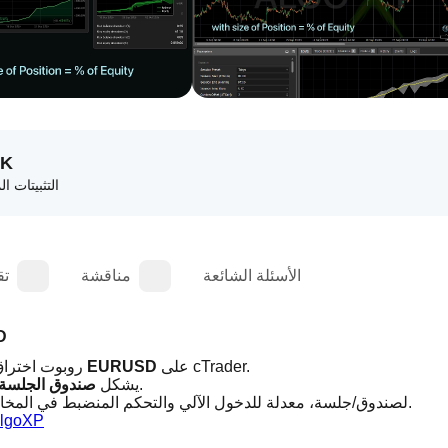
7K
التثبيتات ال
الأسئلة الشائعة
مناقشة
تق
ليزا 
 على cTrader.
EURUSD
، روبوت اختراق مركز مصمم حصريًا لـ 
 وينفذ اختراقات عالية/منخفضة كلاسيكية بقواعد واضحة وحتمية.
يشكل 
صندوق الجلسة
 لصندوق/جلسة، معدلة للدخول الآلي والتحكم المنضبط في المخاطر.
AlgoXP