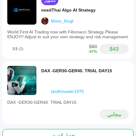
مشهور
needThai Algo AI Strategy
Moss_Klugt
World First AI Trading now with Fibonacci Strategy Please
ENJOY!! Adjust to suit your own strategy and risk management
$80
$43
3.5
(2)
-47%
DAX -GER30-GER40. TRIAL DAY15
taniKmaster1970
DAX -GER30-GER40. TRIAL DAY15
مجاني
تحميل المزيد