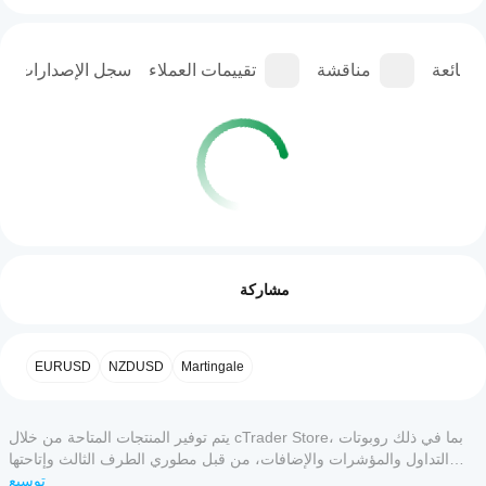
الشائعة
مناقشة
تقييمات العملاء
سجل الإصدارات
ملف تعريف التداول
كيف
أبدأ
التقييمات: 0
مشاركة
تشغيل
cBot؟
بعد
ما هي
التثبيت،
تقييمات العملاء
EURUSD
NZDUSD
Martingale
تطبيقات
ابدأ
cTrader
مثيل
5
4
3
2
1
الكل
سحابي
التي
أو
تدعم
يتم توفير المنتجات المتاحة من خلال cTrader Store، بما في ذلك روبوتات
محلي
لا توجد
cBots؟
التداول والمؤشرات والإضافات، من قبل مطوري الطرف الثالث وإتاحتها
من
تقييمات
لأغراض الوصول المعلوماتي والفني فقط. cTrader Store ليس وسيطًا ولا
توسيع
تدعم