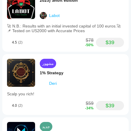
2025) Short edition
Labot
🚀 N.B.: Results with an initial invested capital of 100 euros.🚀
📌 Tested on US2000 with Accurate Prices
$78
$39
4.5
(2)
-50%
مشهور
1% Strategy
Deri
Scalp you rich!
$59
$39
4.0
(2)
-34%
جديد