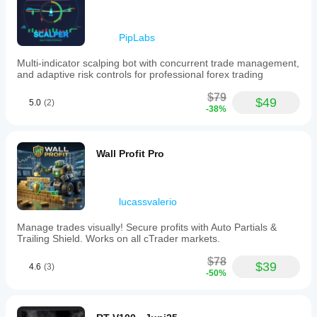
PipLabs
Multi-indicator scalping bot with concurrent trade management,
and adaptive risk controls for professional forex trading
$79
$49
5.0
(2)
-38%
Wall Profit Pro
lucassvalerio
Manage trades visually! Secure profits with Auto Partials &
Trailing Shield. Works on all cTrader markets.
$78
$39
4.6
(3)
-50%