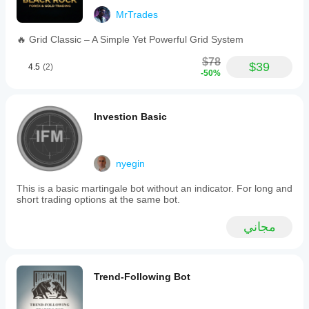
بيانات
إلى
قبل
MrTrades
السوق
تحسين
تشغيله؟
التاريخية في
أدائه
🔥 Grid Classic – A Simple Yet Powerful Grid System
يمكنك بدء
cTrader
بشكل
هل
تشغيل
كبير.
Windows
$78
سيُظهر
cBot
$39
4.5
(2)
وMac.
-50%
cBot
بمعلماته
الافتراضية
نفس
أو
الأداء
استخدام
Investion Basic
على
ملف
كل
التحسين
حساب؟
المقدم.
قد يختلف
nyegin
الأداء
اعتمادًا
This is a basic martingale bot without an indicator. For long and
على
short trading options at the same bot.
ظروف
الوسيط
مجاني
والفروقات
وجودة
التنفيذ.
يساعدك
Trend-Following Bot
اختبار
البوت في