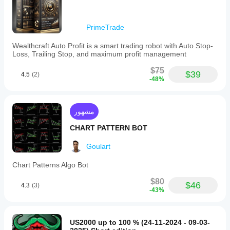
PrimeTrade
Wealthcraft Auto Profit is a smart trading robot with Auto Stop-
Loss, Trailing Stop, and maximum profit management
$75
$39
4.5
(2)
-48%
مشهور
CHART PATTERN BOT
Goulart
Chart Patterns Algo Bot
$80
$46
4.3
(3)
-43%
US2000 up to 100 % (24-11-2024 - 09-03-