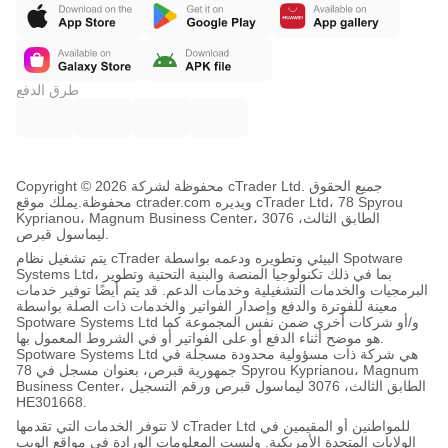
طرق الدفع
Copyright © محفوظة لشركة 2026 cTrader Ltd. جميع الحقوق
محفوظة.
يملك موقع ctrader.com ويديره cTrader Ltd، 78 Spyrou
Kyprianou، Magnum Business Center، الطابق الثالث، 3076
ليماسول قبرص.
يتم تشغيل نظام cTrader البيئي وتطويره ودعمه بواسطة Spotware
Systems Ltd، بما في ذلك تكنولوجيا المنصة والبنية التحتية وتطوير
البرمجيات والخدمات التشغيلية وخدمات الدعم. قد يتم أيضًا توفير خدمات
معينة للفوترة والدفع وإصدار الفواتير والخدمات ذات الصلة بواسطة
Spotware Systems Ltd و/أو شركات أخرى ضمن نفس المجموعة كما
هو موضح أثناء الدفع أو على الفواتير أو في الشروط المعمول بها.
Spotware Systems Ltd هي شركة ذات مسؤولية محدودة مسجلة في
جمهورية قبرص، بعنوان مسجل في 78 Spyrou Kyprianou، Magnum
Business Center، الطابق الثالث، 3076 ليماسول قبرص ورقم التسجيل
HE301668.
لا تتوفر الخدمات التي تقدمها cTrader Ltd للمواطنين أو المقيمين في
الولايات المتحدة الأمريكية. وليست المعلومات الورادة في مواقع الويب