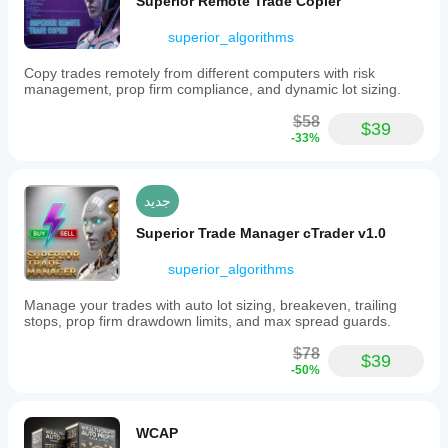
Superior Remote Trade Copier
superior_algorithms
Copy trades remotely from different computers with risk
management, prop firm compliance, and dynamic lot sizing.
$58
$39
-33%
جديد
Superior Trade Manager cTrader v1.0
superior_algorithms
Manage your trades with auto lot sizing, breakeven, trailing
stops, prop firm drawdown limits, and max spread guards.
$78
$39
-50%
WCAP