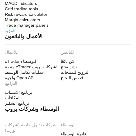
MACD indicators
Grid trading tools
Risk reward calculator
Margin calculators
Trade manager panels
المزيد
الأعمال والبائعون
للبائعين
للأعمال
كن بائعًا
cTrader للوسطاء
نشر منتج
منصة cTrader لشركات پروپ
الترويج للمنتجات
عمليات تكامل الوسيط
قصص النجاح
واجهة Open API
البرامج
برنامج الانتساب
المكافآت
برنامج السفير
الوسطاء وشركات پروپ
الوسطاء
شركات تداول خاصة (شركات
بورب)
قائمة الوسطاء