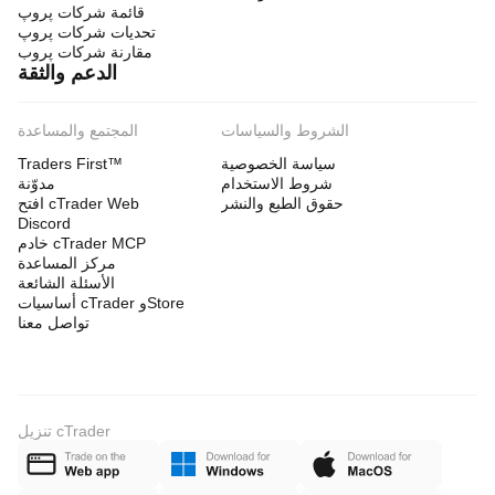
قائمة شركات پروپ
تحديات شركات پروپ
مقارنة شركات پروب
الدعم والثقة
الشروط والسياسات
المجتمع والمساعدة
سياسة الخصوصية
Traders First™
شروط الاستخدام
مدوّنة
حقوق الطبع والنشر
افتح cTrader Web
Discord
خادم cTrader MCP
مركز المساعدة
الأسئلة الشائعة
أساسيات cTrader وStore
تواصل معنا
تنزيل cTrader