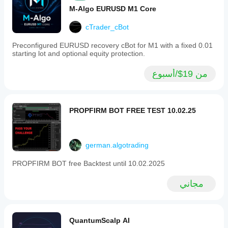
M-Algo EURUSD M1 Core
cTrader_cBot
Preconfigured EURUSD recovery cBot for M1 with a fixed 0.01
starting lot and optional equity protection.
من 19$/أسبوع
PROPFIRM BOT FREE TEST 10.02.25
german.algotrading
PROPFIRM BOT free Backtest until 10.02.2025
مجاني
QuantumScalp AI