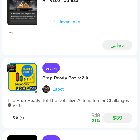
RT V100 - Juni25
RT-Investment
test
مجاني
مشهور
Prop Ready Bot_v.2.0
Labot
The Prop-Ready Bot The Definitive Automaton for Challenges
🛡️ V2.0
$49
$39
5.0
(4)
-21%