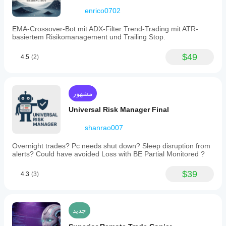
بيئتك
enrico0702
الخاصة
على فهم
كيفية أدائه
EMA-Crossover-Bot mit ADX-Filter:Trend-Trading mit ATR-
basiertem Risikomanagement und Trailing Stop.
في
الاستخدام
$49
الفعلي.
4.5
(2)
مشهور
Universal Risk Manager Final
shanrao007
Overnight trades? Pc needs shut down? Sleep disruption from
alerts? Could have avoided Loss with BE Partial Monitored ?
$39
4.3
(3)
جديد