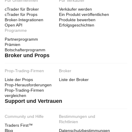
Für Unternehmen
Für Verkäufer
cTrader für Broker
Verkäufer werden
cTrader für Props
Ein Produkt veröffentlichen
Broker-Integrationen
Produkte bewerben
Open API
Erfolgsgeschichten
Programme
Partnerprogramm
Prämien
Botschafterprogramm
Broker und Props
Prop-Trading-Firmen
Broker
Liste der Props
Liste der Broker
Prop-Herausforderungen
Prop-Trading-Firmen
vergleichen
Support und Vertrauen
Community und Hilfe
Bestimmungen und
Richtlinien
Traders First™
Blog
Datenschutzbestimmungen