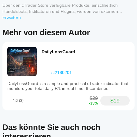
den
Anpassbare Entry-, SL- und TP-Linien direkt im 
aus dem
Über den cTrader Store verfügbare Produkte, einschließlich
Indikator für
Chart
Store?
Handelsbots, Indikatoren und Plugins, werden von externen
die
Echtzeit-Anzeige von Positionsgröße, Risikobetrag, 
Benutzerdefinierte
Entwicklern bereitgestellt und nur zu Informations- und technischen
Erweitern
technische
Gewinnbetrag und Risiko-Ertrags-Verhältnis
Kundenbewertungen
Wie
Indikatoren sind
Analyse zu
Zugriffszwecken verfügbar gemacht. cTrader Store ist kein Broker
Unterstützung für sowohl Kauf- als auch 
kann ich
nur in cTrader
verwenden.
Verkaufsmodi
und erbringt keine Anlageberatung, persönlichen Empfehlungen
Mehr von diesem Autor
den
Windows und
5
4
3
2
1
Alle
Schnelle RR-Voreinstellungstasten für eine 
oder eine Garantie für zukünftige Performance.
Mac verfügbar.
Indikator
schnellere Handelsplanung
testen?
Unterstützung für Englisch und Japanisch
LeverageLord42
Wenden Sie den
Umschaltung der Linienanzeige für einen 
DailyLossGuard
Sollte ich die
Indikator
saubereren Chart bei Bedarf
auf
April 2, 2026
Indikatorparameter
verschiedene
RiskLotSizer ist ideal für diskretionäre Trader, Daytrader 
anpassen?
Symbole und
und alle, die eine schnellere und klarere Methode zur 
st2180201
Zeiträume an, um
Ja, Sie
Positionsgrößenbestimmung bei gleichzeitiger 
zu verstehen, wie
können
konsequenter Risikokontrolle suchen.
DailyLossGuard is a simple and practical cTrader indicator that
er sich unter
Parameter
monitors your total daily P/L in real time. It combines
verschiedenen
ändern
, um
Marktbedingungen
den
$29
$19
verhält.
4.6
(3)
Indikator an
-35%
Ihre
RiskLotSizer は、チャート上で直感的にポジションサイ
Strategie
ズを計算できる cTrader 用のポジションサイジング・リ
anzupassen.
スク管理インジケーターです。
Das könnte Sie auch noch
Entry、Stop Loss、Take Profit の各ラインをチャート上
interessieren
で直接動かしながら、指定した有効証拠金比率に基づく