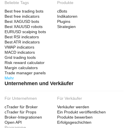
Beliebte Tags
Produkte
Best free trading bots
cBots
Best free indicators
Indikatoren
Best XAGUSD bots
Plugins
Best XAUUSD robots
Strategien
EURUSD scalping bots
Best RSI indicators
Best ATR indicators
VWAP indicators
MACD indicators
Grid trading tools
Risk reward calculator
Margin calculators
Trade manager panels
Mehr
Unternehmen und Verkäufer
Für Unternehmen
Für Verkäufer
cTrader für Broker
Verkäufer werden
cTrader für Props
Ein Produkt veröffentlichen
Broker-Integrationen
Produkte bewerben
Open API
Erfolgsgeschichten
Programme