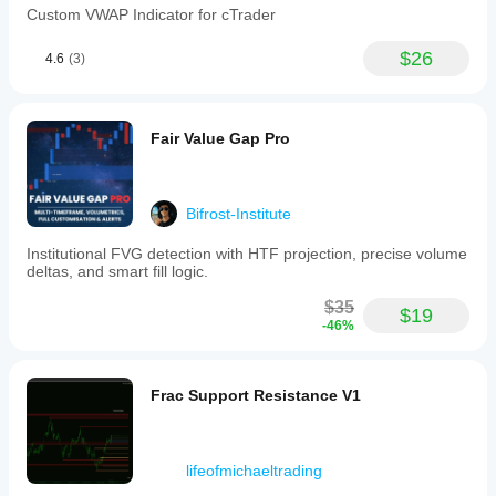
Custom VWAP Indicator for cTrader
$26
4.6
(3)
Fair Value Gap Pro
Bifrost-Institute
Institutional FVG detection with HTF projection, precise volume
deltas, and smart fill logic.
$35
$19
-46%
Frac Support Resistance V1
lifeofmichaeltrading