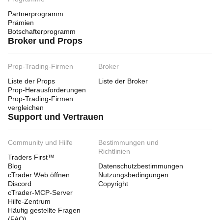
Partnerprogramm
Prämien
Botschafterprogramm
Broker und Props
Prop-Trading-Firmen
Broker
Liste der Props
Liste der Broker
Prop-Herausforderungen
Prop-Trading-Firmen
vergleichen
Support und Vertrauen
Community und Hilfe
Bestimmungen und
Richtlinien
Traders First™
Blog
Datenschutzbestimmungen
cTrader Web öffnen
Nutzungsbedingungen
Discord
Copyright
cTrader-MCP-Server
Hilfe-Zentrum
Häufig gestellte Fragen
(FAQ)