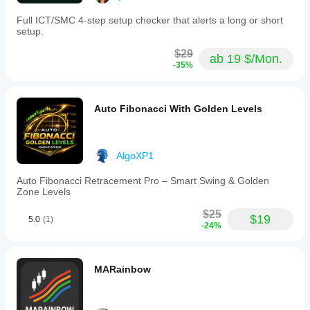
Full ICT/SMC 4-step setup checker that alerts a long or short
setup.
$29
ab 19 $/Mon.
-35%
Auto Fibonacci With Golden Levels
AlgoXP1
Auto Fibonacci Retracement Pro – Smart Swing & Golden
Zone Levels
$25
$19
5.0
(1)
-24%
MARainbow