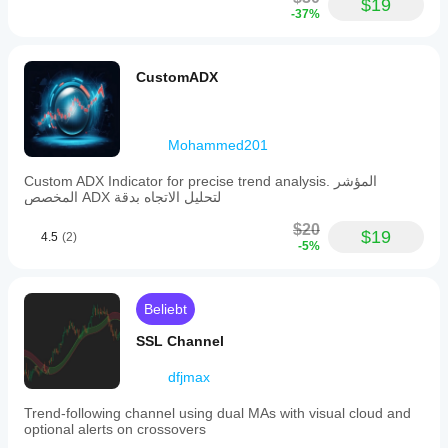
$19
-37%
CustomADX
Mohammed201
Custom ADX Indicator for precise trend analysis. المؤشر
المخصص ADX لتحليل الاتجاه بدقة
$20
$19
4.5
(2)
-5%
Beliebt
SSL Channel
dfjmax
Trend-following channel using dual MAs with visual cloud and
optional alerts on crossovers