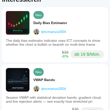
適正ロット数を自動計算します。これにより、トレード
前に必要なロット数、想定損失額、想定利益額、
Risk/Reward をリアルタイムで把握できます。
Neu
Buy / Sell の両方に対応しており、RR プリセットボタ
Daily Bias Estimator
ンによって利確目標の調整も素早く行えます。また、
SL・TP 付近には損失額・利益額が表示されるため、視
tjmcmanus2004
覚的にも分かりやすく、実践的なトレード設計をサポー
トします。
The daily bias estimator indicator uses ICT concepts to show
主な特長:
whether the chart is bullish or bearish on multi-time frame
有効証拠金に対する指定リスク率からロット数を自
$30
ab 19 $/Mon.
動計算
-37%
Entry / SL / TP をチャート上で直接調整可能
ロット数、損失額、利益額、RR をリアルタイム表
示
Neu
Buy / Sell の両方に対応
RR プリセットボタン搭載
VWAP Bands
英語 / 日本語切替対応
必要に応じてライン表示の ON / OFF が可能
tjmcmanus2004
RiskLotSizer は、裁量トレーダー、デイトレーダー、そ
Session VWAP with statistical deviation bands, gradient cloud,
して一貫したリスク管理を重視するトレーダーに適した
and live rejection alerts — see exactly how stretched pri
インジケーターです。
$30