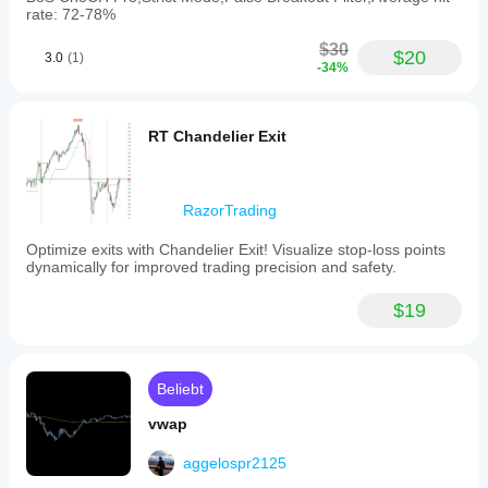
rate: 72-78%
$30
$20
3.0
(1)
-34%
RT Chandelier Exit
RazorTrading
Optimize exits with Chandelier Exit! Visualize stop-loss points
dynamically for improved trading precision and safety.
$19
Beliebt
vwap
aggelospr2125