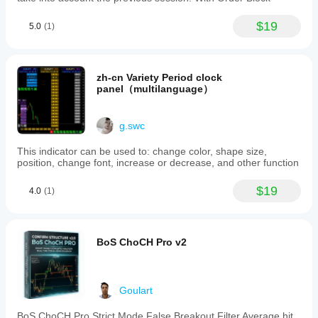
$19
5.0
(1)
zh-cn Variety Period clock
panel（multilanguage）
g.swc
This indicator can be used to: change color, shape size,
position, change font, increase or decrease, and other function
$19
4.0
(1)
BoS ChoCH Pro v2
Goulart
BoS ChoCH Pro,Strict Mode,False Breakout Filter,Average hit