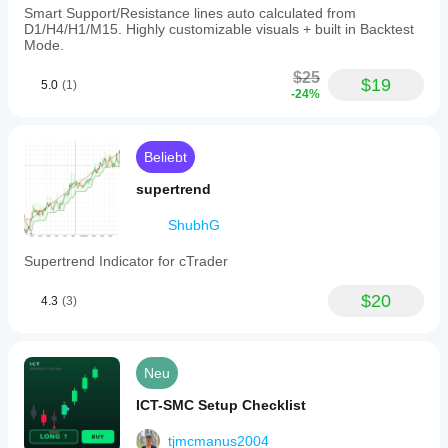
Smart Support/Resistance lines auto calculated from
D1/H4/H1/M15. Highly customizable visuals + built in Backtest
Mode.
$25
$19
5.0
(1)
-24%
Beliebt
supertrend
ShubhG
Supertrend Indicator for cTrader
$20
4.3
(3)
Neu
ICT-SMC Setup Checklist
tjmcmanus2004