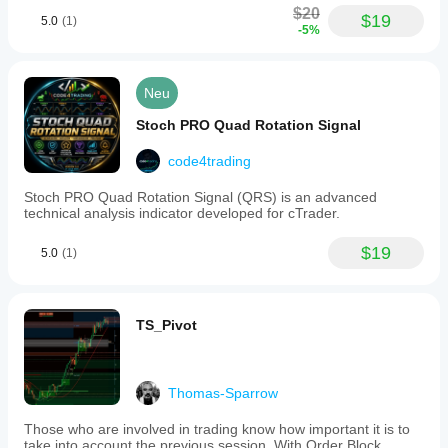
$20
$19
5.0
(1)
-5%
Neu
Stoch PRO Quad Rotation Signal
code4trading
Stoc​h PRO Quad Rotation Signal (QRS) is an advanced
technical analysis indicator developed for cTrader.
$19
5.0
(1)
TS_Pivot
Thomas-Sparrow
Those who are involved in trading know how important it is to
take into account the previous session. With Order Block