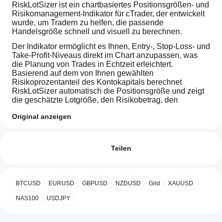
RiskLotSizer ist ein chartbasiertes Positionsgrößen- und 
Risikomanagement-Indikator für cTrader, der entwickelt 
wurde, um Tradern zu helfen, die passende 
Handelsgröße schnell und visuell zu berechnen.
Der Indikator ermöglicht es Ihnen, Entry-, Stop-Loss- und 
Take-Profit-Niveaus direkt im Chart anzupassen, was 
die Planung von Trades in Echtzeit erleichtert. 
Basierend auf dem von Ihnen gewählten 
Risikoprozentanteil des Kontokapitals berechnet 
RiskLotSizer automatisch die Positionsgröße und zeigt 
die geschätzte Lotgröße, den Risikobetrag, den 
Gewinnbetrag und das Risiko-Ertrags-Verhältnis an.
Original anzeigen
Er unterstützt sowohl Kauf- als auch Verkaufs-Szenarien 
Indikatorprofil
Wie kann
und ist darauf ausgelegt, Tradern eine klare visuelle 
ich einen
Bewertungen: 1
Übersicht über das Handelsrisiko vor dem Einstieg in 
Indikator
Teilen
eine Position zu geben. Risiko- und Gewinnwerte 
verwenden?
werden direkt in der Nähe der SL- und TP-Linien 
5
0 %
angezeigt, während das Hauptinformationspanel eine 
Fügen Sie
4
100 %
Welche
übersichtliche Zusammenfassung des Setups bietet.
nach der
BTCUSD
EURUSD
GBPUSD
NZDUSD
Grid
XAUUSD
3
cTrader-
0 %
Installation
Wichtige Funktionen umfassen:
Apps
eine
2
NAS100
0 %
USDJPY
Instanz
unterstützen
Berechnung der Lotgröße basierend auf einem 
1
0 %
hinzu
, um
Indikatoren
gewählten Prozentsatz des Kapitals