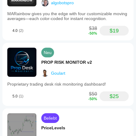
algobotspro
MARainbow gives you the edge with four customizable moving
averages—each color-coded for instant recognition.
$38
$19
4.0
(2)
-50%
Neu
PROP RISK MONITOR v2
Goulart
Proprietary trading desk risk monitoring dashboard!
$50
$25
5.0
(1)
-50%
Beliebt
PriceLevels