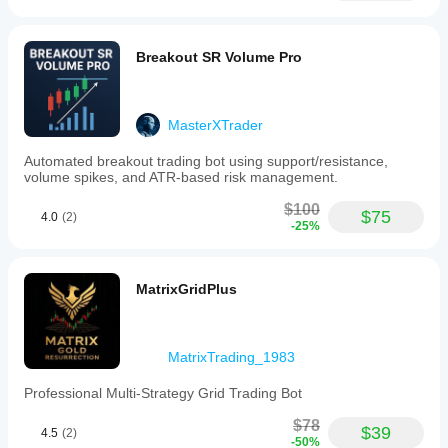
Breakout SR Volume Pro
MasterXTrader
Automated breakout trading bot using support/resistance,
volume spikes, and ATR-based risk management.
$100
$75
4.0
(2)
-25%
MatrixGridPlus
MatrixTrading_1983
Professional Multi-Strategy Grid Trading Bot
$78
$39
4.5
(2)
-50%