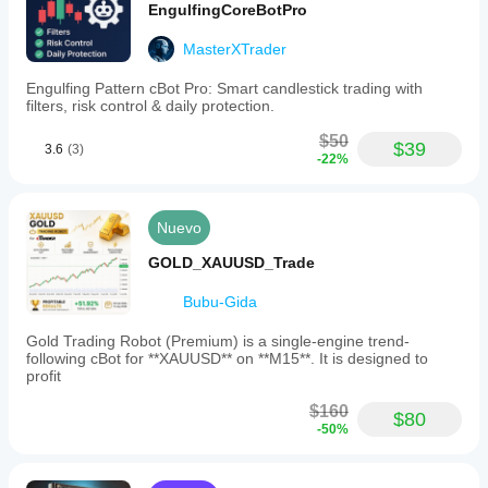
EngulfingCoreBotPro
MasterXTrader
Engulfing Pattern cBot Pro: Smart candlestick trading with
filters, risk control & daily protection.
$50
$39
3.6
(3)
-22%
Nuevo
GOLD_XAUUSD_Trade
Bubu-Gida
Gold Trading Robot (Premium) is a single-engine trend-
following cBot for **XAUUSD** on **M15**. It is designed to
profit
$160
$80
-50%