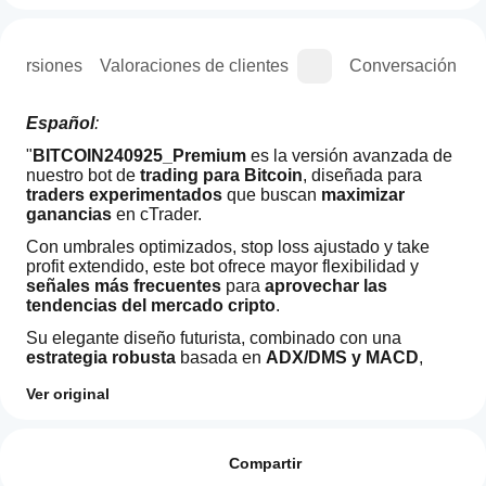
e versiones
Valoraciones de clientes
Conversación
Español
: 
"
BITCOIN240925_Premium
 es la versión avanzada de 
nuestro bot de
 trading para Bitcoin
, diseñada para 
traders experimentados
 que buscan 
maximizar 
ganancias
 en cTrader. 
Con umbrales optimizados, stop loss ajustado y take 
profit extendido, este bot ofrece mayor flexibilidad y
señales más frecuentes
 para 
aprovechar las 
tendencias del mercado cripto
. 
Su elegante diseño futurista, combinado con una 
estrategia robusta
 basada en
 ADX/DMS y MACD
, 
asegura una 
experiencia profesional y rentable
. 
Ver original
"Es la elección definitiva para elevar tu trading al 
Perfil de operaciones
¿Cómo
siguiente nivel."
inicio
Valoraciones: 0
Inglés: 
un
Compartir