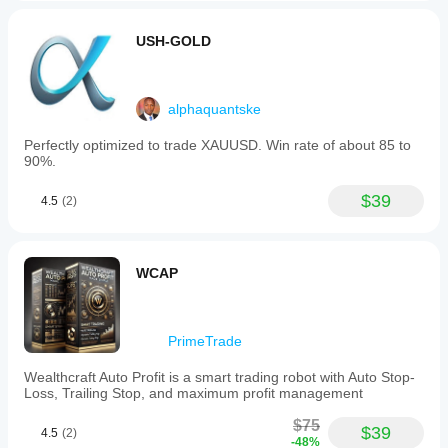
USH-GOLD
alphaquantske
Perfectly optimized to trade XAUUSD. Win rate of about 85 to
90%.
$39
4.5
(2)
WCAP
PrimeTrade
Wealthcraft Auto Profit is a smart trading robot with Auto Stop-
Loss, Trailing Stop, and maximum profit management
$75
$39
4.5
(2)
-48%