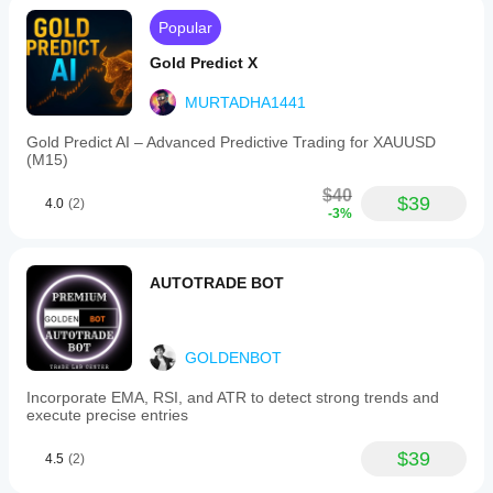
Popular
Gold Predict X
MURTADHA1441
Gold Predict AI – Advanced Predictive Trading for XAUUSD
(M15)
$40
$39
4.0
(2)
-3%
AUTOTRADE BOT
GOLDENBOT
Incorporate EMA, RSI, and ATR to detect strong trends and
execute precise entries
$39
4.5
(2)