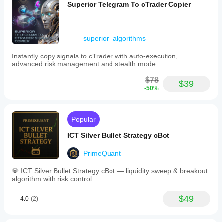
Superior Telegram To cTrader Copier
superior_algorithms
Instantly copy signals to cTrader with auto-execution,
advanced risk management and stealth mode.
$78
$39
-50%
Popular
ICT Silver Bullet Strategy cBot
PrimeQuant
💎 ICT Silver Bullet Strategy cBot — liquidity sweep & breakout
algorithm with risk control.
$49
4.0
(2)