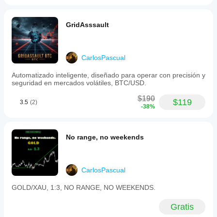
Probar el
bot en su
propio
GridAsssault
entorno le
ayuda a
comprender
cómo
CarlosPascual
funciona en
el uso real.
Automatizado inteligente, diseñado para operar con precisión y
seguridad en mercados volátiles, BTC/USD.
$190
$119
3.5
(2)
-38%
No range, no weekends
CarlosPascual
GOLD/XAU, 1:3, NO RANGE, NO WEEKENDS.
Gratis