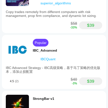
superior_algorithms
Copy trades remotely from different computers with risk
management, prop firm compliance, and dynamic lot sizing.
$58
$39
-33%
Popular
IBC_Advanced
IBCQuant
IBC Advanced Strategy - IBC高级策略，基于马丁策略的优化版
本，添加止损配置
$40
$39
4.5
(2)
-3%
StrongBar v1