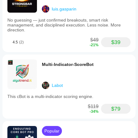
luis.gasparin
No guessing — just confirmed breakouts, smart risk
management, and disciplined execution. Less noise. More
direction.
$49
$39
4.5
(2)
-21%
Multi-Indicator-ScoreBot
Labot
This cBot is a multi-indicator scoring engine.
$119
$79
-34%
Popular