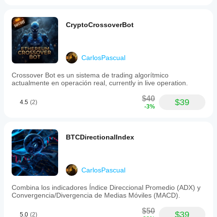
CryptoCrossoverBot
CarlosPascual
Crossover Bot es un sistema de trading algorítmico
actualmente en operación real, currently in live operation.
$40
$39
4.5
(2)
-3%
BTCDirectionalIndex
CarlosPascual
Combina los indicadores Índice Direccional Promedio (ADX) y
Convergencia/Divergencia de Medias Móviles (MACD).
$50
$39
5.0
(2)