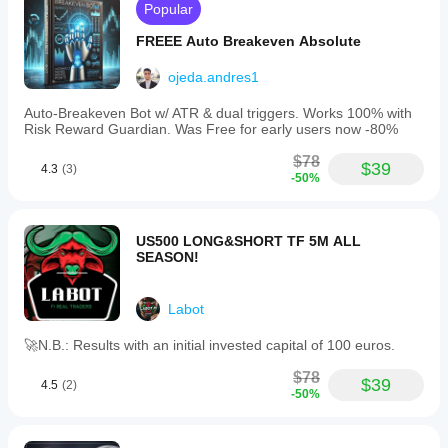
Popular
FREEE Auto Breakeven Absolute
ojeda.andres1
Auto-Breakeven Bot w/ ATR & dual triggers. Works 100% with
Risk Reward Guardian. Was Free for early users now -80%
$78
$39
4.3
(3)
-50%
US500 LONG&SHORT TF 5M ALL
SEASON!
Labot
🚀N.B.: Results with an initial invested capital of 100 euros.
$78
$39
4.5
(2)
-50%