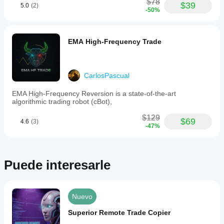
$78
$39
5.0
(2)
-50%
EMA High-Frequency Trade
CarlosPascual
EMA High-Frequency Reversion is a state-of-the-art
algorithmic trading robot (cBot),
$129
$69
4.6
(3)
-47%
Puede interesarle
Nuevo
Superior Remote Trade Copier