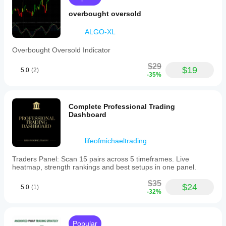
overbought oversold
ALGO-XL
Overbought Oversold Indicator
$29
$19
5.0
(2)
-35%
Complete Professional Trading
Dashboard
lifeofmichaeltrading
Traders Panel: Scan 15 pairs across 5 timeframes. Live
heatmap, strength rankings and best setups in one panel.
$35
$24
5.0
(1)
-32%
Popular