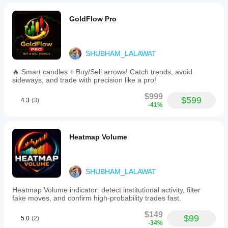
automatic
detection
of
GoldFlow Pro
BOS
and
CHOCH,
real-
SHUBHAM_LALAWAT
time
plotting
🔥 Smart candles + Buy/Sell arrows! Catch trends, avoid
and
sideways, and trade with precision like a pro!
dynamic
updating
$999
of
$599
4.3
(3)
-41%
Supply
&
Demand
zones,
Heatmap Volume
zone
mitigation
tracking
after
SHUBHAM_LALAWAT
retests,
removal
of
Heatmap Volume indicator: detect institutional activity, filter
invalid
fake moves, and confirm high-probability trades fast.
or
broken
$149
$99
5.0
(2)
zones,
-34%