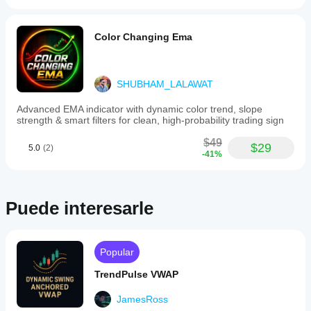
and
multi-
timeframe
structure
Color Changing Ema
analysis
using
multiple
pivot
SHUBHAM_LALAWAT
lookbacks.
It
Advanced EMA indicator with dynamic color trend, slope
provides
strength & smart filters for clean, high-probability trading sign
a
clean,
$49
intuitive
$29
5.0
(2)
-41%
chart
visualization
with
duplicate
zone
Puede interesarle
filtering
for
clarity.
The
Popular
indicator
works
TrendPulse VWAP
by
identifying
JamesRoss
swing