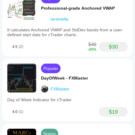
Professional-grade Anchored VWAP
tarantella
It calculates Anchored VWAP and StdDev bands from a user-
defined start date for cTrader charts.
$40
$30
4.5
(2)
-25%
Popular
DayOfWeek - FXMaster
FXMaster
Day of Week Indicator for cTrader
$19
4.0
(1)
Nuevo