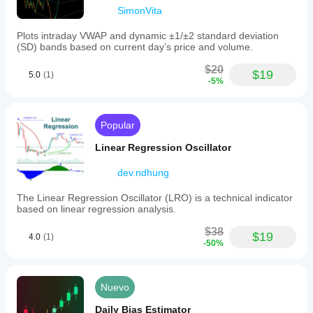
users
SimonVita
seeking
automated
market
Plots intraday VWAP and dynamic ±1/±2 standard deviation
structure
(SD) bands based on current day’s price and volume.
mapping.
$20
$19
5.0
(1)
Perfil del indicador
-5%
Popular
Linear Regression Oscillator
dev.ndhung
The Linear Regression Oscillator (LRO) is a technical indicator
based on linear regression analysis.
$38
$19
4.0
(1)
-50%
Nuevo
Daily Bias Estimator