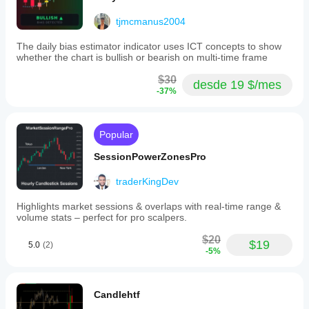
tjmcmanus2004
The daily bias estimator indicator uses ICT concepts to show
whether the chart is bullish or bearish on multi-time frame
$30
desde 19 $/mes
-37%
Popular
SessionPowerZonesPro
traderKingDev
Highlights market sessions & overlaps with real-time range &
volume stats – perfect for pro scalpers.
$20
$19
5.0
(2)
-5%
Candlehtf