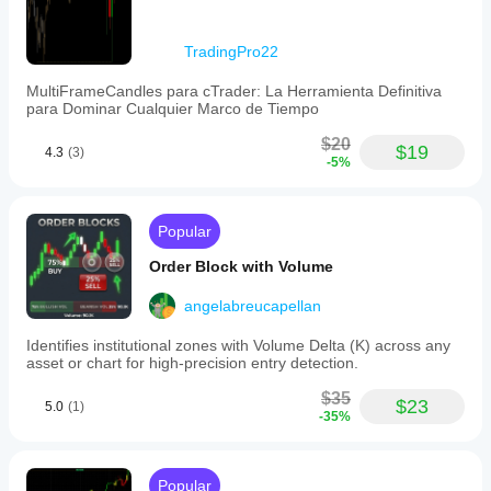
TradingPro22
MultiFrameCandles para cTrader: La Herramienta Definitiva
para Dominar Cualquier Marco de Tiempo
$20
$19
4.3
(3)
-5%
Popular
Order Block with Volume
angelabreucapellan
Identifies institutional zones with Volume Delta (K) across any
asset or chart for high-precision entry detection.
$35
$23
5.0
(1)
-35%
Popular