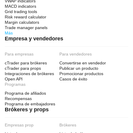
VWAP indicators
MACD indicators
Grid trading tools
Risk reward calculator
Margin calculators
Trade manager panels
Más
Empresa y vendedores
Para empresas
Para vendedores
cTrader para brókeres
Convertirse en vendedor
cTrader para props
Publicar un producto
Integraciones de brókeres
Promocionar productos
Open API
Casos de éxito
Programas
Programa de afiliados
Recompensas
Programa de embajadores
Brókeres y props
Empresas prop
Brókeres