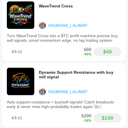
Change
but a
mercado.
indicador a
interactúa con ellas
of
clean
WaveTrend Cross
su
Character
signal can
estrategia.
(CHOCH)
still fail.
for
🎯 Mejores casos de uso
potential
SHUBHAM_LALAWAT
reversals.
Trading intradía (Forex, Oro, Índices)
The
Scalping con confirmación de estructura
Turn WaveTrend Cross into a BTC profit machine precise buy
indicator
sell signals, smart momentum edge, no lag trading system
Trading de continuación y reversión de tendencia
dynamically
Estrategias de Smart Money / Acción del Precio
plots
$89
Supply
$49
4.0
(2)
-45%
and
Demand
👤 Para quién es
zones
based
Traders que usan 
estrategias SMC o de Acción 
Dynamic Support Resistance with buy
on
del Precio
sell signal
validated
Principiantes que buscan entender la estructura del 
price
mercado
action,
Traders avanzados que buscan mapeo 
SHUBHAM_LALAWAT
highlighting
high-
automatizado de estructura
probability
Auto support-resistance + buy/sell signals! Catch breakouts
entry
early & never miss high-probability trades again 🚀📈
areas.
Key
$299
$199
4.5
(2)
features
-34%
include