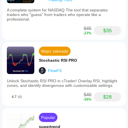
candle
before
the
A complete system for NASDAQ The tool that separates
move.
traders who "guess" from traders who operate like a
Zones
professional.
update
dynamically
$45
$35
as
-23%
price
interacts
with
them.
Mejor valorado
It
is
Stochastic RSI PRO
suitable
for
FlowFX
intraday
trading
Unlock Stochastic RSI PRO in cTrader! Overlay RSI, highlight
in
zones, and identify divergences with customizable settings.
markets
such
$40
$28
as
4.7
(4)
-30%
Forex,
Gold
(XAUUSD),
and
Popular
Indices,
supporting
supertrend