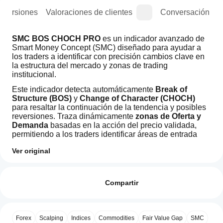
e versiones
Valoraciones de clientes
Conversación
SMC BOS CHOCH PRO
 es un indicador avanzado de 
Smart Money Concept (SMC) diseñado para ayudar a 
los traders a identificar con precisión cambios clave en 
la estructura del mercado y zonas de trading 
institucional.
Este indicador detecta automáticamente 
Break of 
Structure (BOS)
 y 
Change of Character (CHOCH)
para resaltar la continuación de la tendencia y posibles 
reversiones. Traza dinámicamente 
zonas de Oferta y 
Demanda
 basadas en la acción del precio validada, 
permitiendo a los traders identificar áreas de entrada 
con alta probabilidad.
Ver original
Usando múltiples períodos de retroceso de pivote, el 
¿Cómo
indicador proporciona una 
vista de estructura de 
Resumen de IA
puedo
Valoraciones: 2
mercado en múltiples capas
, ayudando a los traders a 
BOS
empezar
Compartir
CHOCH
alinearse con tendencias tanto a corto plazo como en 
DEMAND
a utilizar
marcos temporales superiores en un solo gráfico.
5
0 %
SUPPLY
un
4
100 %
is
indicador?
an
Forex
Scalping
Indices
Commodities
Fair Value Gap
SMC
3
0 %