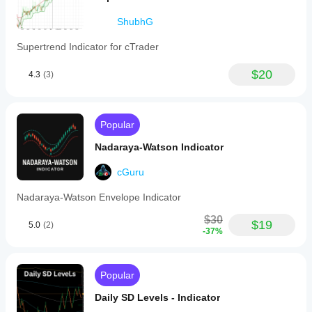
strategies
like
ShubhG
scalping,
trend
continuation,
Supertrend Indicator for cTrader
reversal
trading,
$20
4.3
(3)
and
Smart
Money/Price
Action
approaches.
Popular
The
tool
Nadaraya-Watson Indicator
is
designed
cGuru
for
traders
Nadaraya-Watson Envelope Indicator
using
SMC
$30
$19
or
5.0
(2)
-37%
Price
Action
strategies,
including
Popular
beginners
and
Daily SD Levels - Indicator
advanced