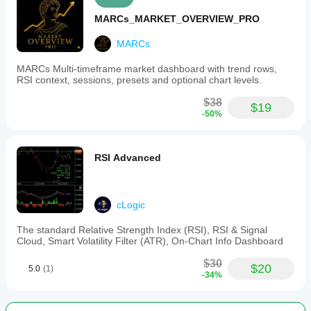
MARCs_MARKET_OVERVIEW_PRO
MARCs
MARCs Multi-timeframe market dashboard with trend rows,
RSI context, sessions, presets and optional chart levels.
$38
$19
-50%
RSI Advanced
cLogic
The standard Relative Strength Index (RSI), RSI & Signal
Cloud, Smart Volatility Filter (ATR), On-Chart Info Dashboard
$30
$20
5.0
(1)
-34%