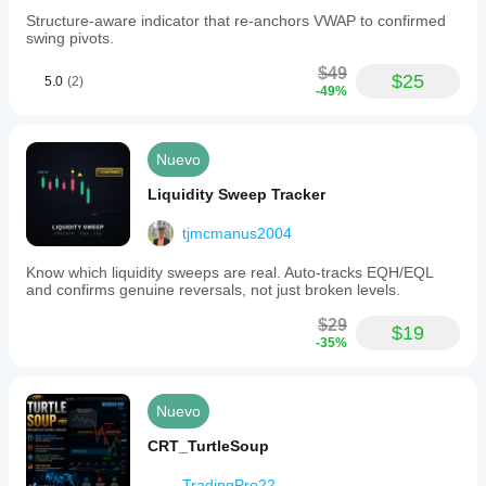
highs
and
Structure-aware indicator that re-anchors VWAP to confirmed
lows
swing pivots.
through
pivot
$49
$25
5.0
(2)
logic,
-49%
detecting
structure
breaks
when
Nuevo
price
closes
Liquidity Sweep Tracker
beyond
key
tjmcmanus2004
levels,
classifying
Know which liquidity sweeps are real. Auto-tracks EQH/EQL
moves
and confirms genuine reversals, not just broken levels.
as
BOS
$29
$19
or
-35%
CHOCH,
and
drawing
zones
Nuevo
from
the
CRT_TurtleSoup
last
opposing
TradingPro22