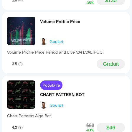
$130
5.0
(4)
-35%
Volume Profile Price
Goulart
Volume Profile Price Period and Live VAH,VAL,POC,
Gratuit
3.5
(2)
Populaire
CHART PATTERN BOT
Goulart
Chart Patterns Algo Bot
$80
$46
4.3
(3)
-43%