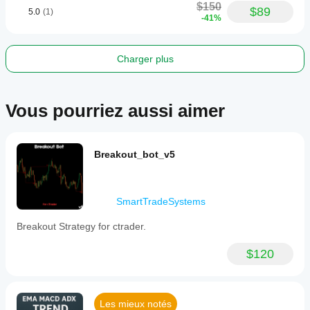
$150
$89
5.0
(1)
-41%
Charger plus
Vous pourriez aussi aimer
Breakout_bot_v5
SmartTradeSystems
Breakout Strategy for ctrader.
$120
Les mieux notés