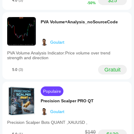
$25
4.0
(3)
-50%
PVA Volume+Analysis_noSourceCode
Goulart
PVA Volume Analysis Indicator:Price volume over trend
strength and direction
Gratuit
5.0
(3)
Populaire
Precision Scalper PRO QT
Goulart
Precision Scalper Bots QUANT ,XAUUSD ,
$140