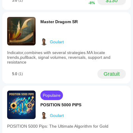
$130
5.0
(1)
-8%
Master Dragom SR
Goulart
Indicator,combines with several strategies.MA locate
trends,pullback, signal volumes, reversals, support and
resistance
Gratuit
5.0
(1)
Populaire
POSITION 5000 PIPS
Goulart
POSITION 5000 Pips: The Ultimate Algorithm for Gold