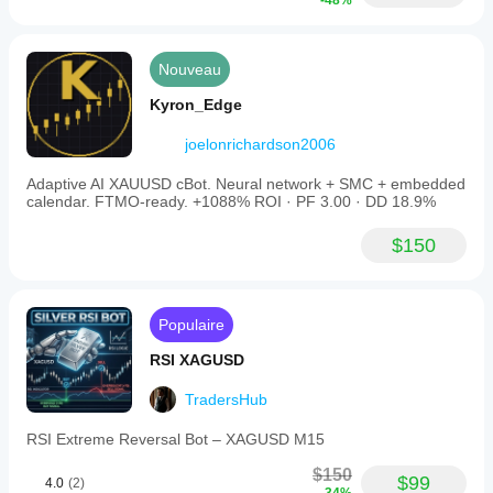
-48%
Nouveau
Kyron_Edge
joelonrichardson2006
Adaptive AI XAUUSD cBot. Neural network + SMC + embedded
calendar. FTMO-ready. +1088% ROI · PF 3.00 · DD 18.9%
$150
Populaire
RSI XAGUSD
TradersHub
RSI Extreme Reversal Bot – XAGUSD M15
$150
$99
4.0
(2)