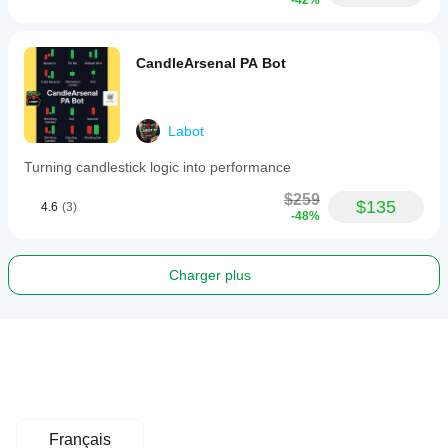
-42%
CandleArsenal PA Bot
Labot
Turning candlestick logic into performance
$259
$135
4.6
(3)
-48%
Charger plus
Français