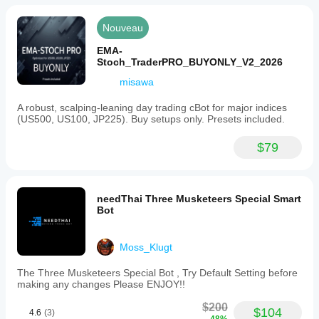
Nouveau
EMA-
Stoch_TraderPRO_BUYONLY_V2_2026
misawa
A robust, scalping-leaning day trading cBot for major indices
(US500, US100, JP225). Buy setups only. Presets included.
$79
needThai Three Musketeers Special Smart
Bot
Moss_Klugt
The Three Musketeers Special Bot , Try Default Setting before
making any changes Please ENJOY!!
$200
$104
4.6
(3)