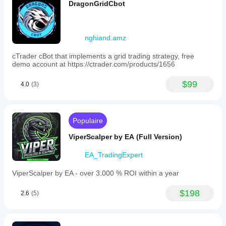
DragonGridCbot
nghiand.amz
cTrader cBot that implements a grid trading strategy, free
demo account at https://ctrader.com/products/1656
$99
4.0
(3)
Populaire
ViperScalper by EA (Full Version)
EA_TradingExpert
ViperScalper by EA - over 3.000 % ROI within a year
$198
2.6
(5)