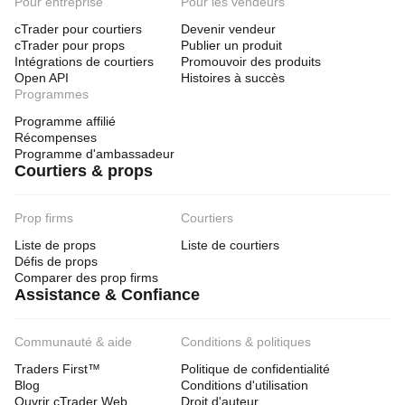
Pour entreprise
Pour les vendeurs
cTrader pour courtiers
Devenir vendeur
cTrader pour props
Publier un produit
Intégrations de courtiers
Promouvoir des produits
Open API
Histoires à succès
Programmes
Programme affilié
Récompenses
Programme d'ambassadeur
Courtiers & props
Prop firms
Courtiers
Liste de props
Liste de courtiers
Défis de props
Comparer des prop firms
Assistance & Confiance
Communauté & aide
Conditions & politiques
Traders First™
Politique de confidentialité
Blog
Conditions d'utilisation
Ouvrir cTrader Web
Droit d'auteur