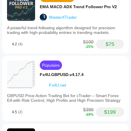
EMA MACD ADX Trend Follower Pro V2
MasterXTrader
A powerful trend-following algorithm designed for precision
trading with high-probability entries in trending markets.
$100
$75
4.2
(4)
-25%
Populaire
Fx4U.GBPUSD.v4.17.4
Fx4U.net
GBPUSD Price Action Trading Bot for cTrader – Smart Forex
EA with Risk Control, High Profits and High Precision Strategy
$390
$199
4.5
(2)
-49%