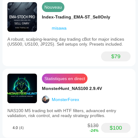
Nouveau
Index-Trading_EMA-ST_SellOnly
misawa
A robust, scalping-leaning day trading cBot for major indices
(US500, US100, JP225). Sell setups only. Presets included.
$79
Statistiques en direct
MonsterHunt_NAS100 2.9.4V
MonsterForex
NAS100 M5 trading bot with HTF filters, advanced entry
validation, risk control, and ready strategy profiles.
$130
$100
4.0
(4)
-24%