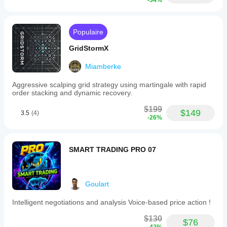
-34%
Populaire
GridStormX
Miamberke
Aggressive scalping grid strategy using martingale with rapid
order stacking and dynamic recovery.
$199
$149
3.5
(4)
-26%
SMART TRADING PRO 07
Goulart
Intelligent negotiations and analysis Voice-based price action !
$130
$76