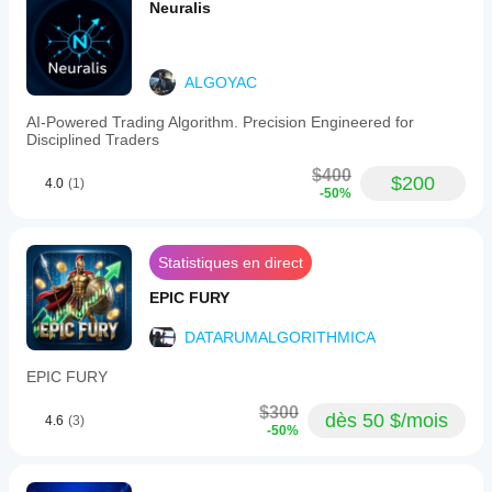
Neuralis
ALGOYAC
AI-Powered Trading Algorithm. Precision Engineered for
Disciplined Traders
$400
$200
4.0
(1)
-50%
Statistiques en direct
EPIC FURY
DATARUMALGORITHMICA
EPIC FURY
$300
dès 50 $/mois
4.6
(3)
-50%