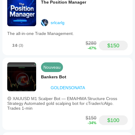
The Position Manager
srlcarlg
The all-in-one Trade Management.
$280
$150
3.6
(3)
-47%
Nouveau
Bankers Bot
GOLDENSONATA
🟡 XAUUSD M1 Scalper Bot — EMA/HMA Structure Cross
Strategy Automated gold scalping bot for cTrader/cAlgo.
Trades 1-min
$150
$100
-34%