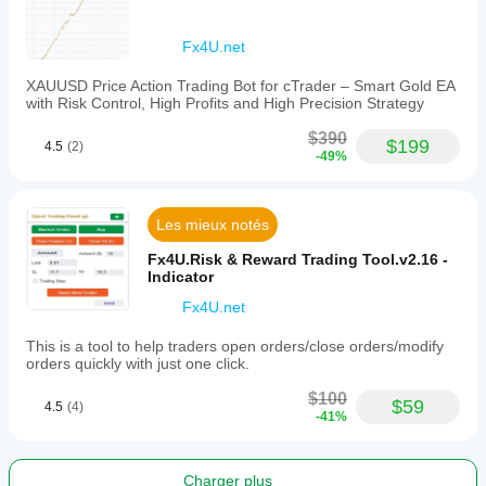
The
panel
also
Fx4U.net
enables
switching
XAUUSD Price Action Trading Bot for cTrader – Smart Gold EA
between
with Risk Control, High Profits and High Precision Strategy
orders
to
$390
view
$199
4.5
(2)
-49%
and
edit
their
details.
Les mieux notés
This
tool
Fx4U.Risk & Reward Trading Tool.v2.16 -
operates
Indicator
in
both
Fx4U.net
real-
time
This is a tool to help traders open orders/close orders/modify
trading
orders quickly with just one click.
and
backtesting
$100
modes,
$59
4.5
(4)
-41%
supporting
multiple
forex
symbols
Charger plus