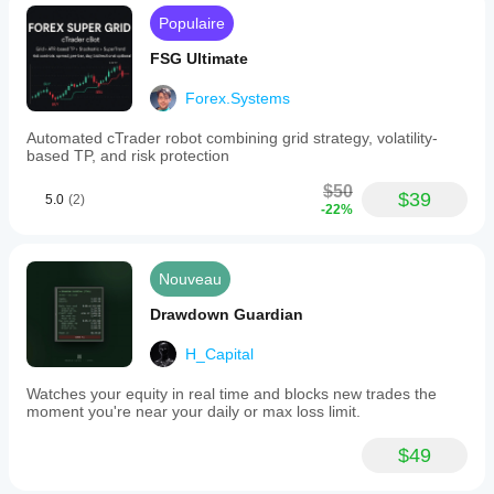
Populaire
FSG Ultimate
Forex.Systems
Automated cTrader robot combining grid strategy, volatility-
based TP, and risk protection
$50
$39
5.0
(2)
-22%
Nouveau
Drawdown Guardian
H_Capital
Watches your equity in real time and blocks new trades the
moment you're near your daily or max loss limit.
$49