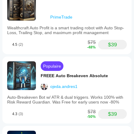
PrimeTrade
Wealthcraft Auto Profit is a smart trading robot with Auto Stop-
Loss, Trailing Stop, and maximum profit management
$75
$39
4.5
(2)
-48%
Populaire
FREEE Auto Breakeven Absolute
ojeda.andres1
Auto-Breakeven Bot w/ ATR & dual triggers. Works 100% with
Risk Reward Guardian. Was Free for early users now -80%
$78
$39
4.3
(3)
-50%