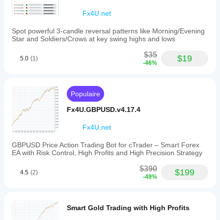
Panel
allows
Fx4U.net
users
to
Spot powerful 3-candle reversal patterns like Morning/Evening
close
Star and Soldiers/Crows at key swing highs and lows
orders
or
$35
adjust
$19
5.0
(1)
-46%
order
parameters
including
StopLoss,
Populaire
TakeProfit,
TrailingStop,
Fx4U.GBPUSD.v4.17.4
range,
and
expiry.
Fx4U.net
Changes
can
GBPUSD Price Action Trading Bot for cTrader – Smart Forex
be
EA with Risk Control, High Profits and High Precision Strategy
made
by
$390
$199
4.5
(2)
entering
-49%
values
or
dragging
chart
Smart Gold Trading with High Profits
lines.