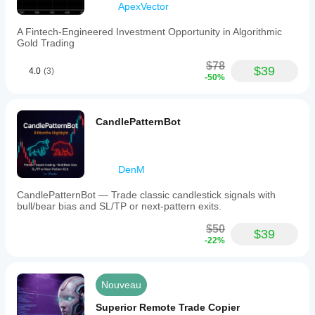
ApexVector
A Fintech-Engineered Investment Opportunity in Algorithmic
Gold Trading
$78
$39
4.0
(3)
-50%
CandlePatternBot
DenM
CandlePatternBot — Trade classic candlestick signals with
bull/bear bias and SL/TP or next-pattern exits.
$50
$39
-22%
Nouveau
Superior Remote Trade Copier