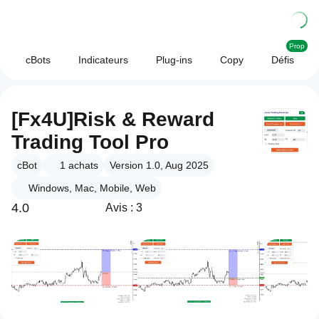
Prop
cBots
Indicateurs
Plug-ins
Copy
Défis
[Fx4U]Risk & Reward
Trading Tool Pro
cBot
1
achats
Version 1.0, Aug 2025
Windows, Mac, Mobile, Web
4.0
Avis : 3