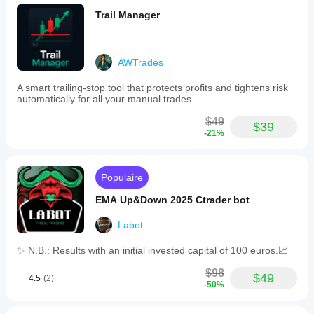
Trail Manager
AWTrades
A smart trailing-stop tool that protects profits and tightens risk
automatically for all your manual trades.
$49
$39
-21%
Populaire
EMA Up&Down 2025 Ctrader bot
Labot
✨ N.B.: Results with an initial invested capital of 100 euros.📈
$98
$49
4.5
(2)
-50%