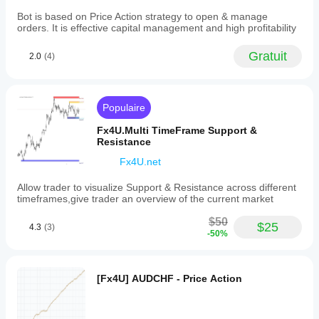
to trust
Users
when it
can
Bot is based on Price Action strategy to open & manage
reduces
specify
orders. It is effective capital management and high profitability
hesitation
order
without
amounts
Gratuit
pushing
2.0
(4)
as
random
a
entries.
percentage
That is
of
the part
their
Populaire
worth
balance
watching.
or
Fx4U.Multi TimeFrame Support &
The
as
Resistance
journal
fixed
should
values.
Fx4U.net
decide if
StopLoss,
it stays in
TakeProfit,
Allow trader to visualize Support & Resistance across different
the stack.
and
timeframes,give trader an overview of the current market
entry
prices
$50
$25
4.3
(3)
for
-50%
pending
orders
can
be
[Fx4U] AUDCHF - Price Action
edited
either
numerically