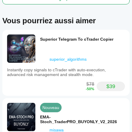
including
EURUSD,
GBPUSD,
USDJPY,
Vous pourriez aussi aimer
and
XAUUSD
(gold).
It
is
Superior Telegram To cTrader Copier
intended
to
streamline
risk
superior_algorithms
and
reward
Instantly copy signals to cTrader with auto-execution,
management
advanced risk management and stealth mode.
in
forex
$78
trading
$39
-50%
environments.
Profil de trading
Nouveau
EMA-
Stoch_TraderPRO_BUYONLY_V2_2026
misawa