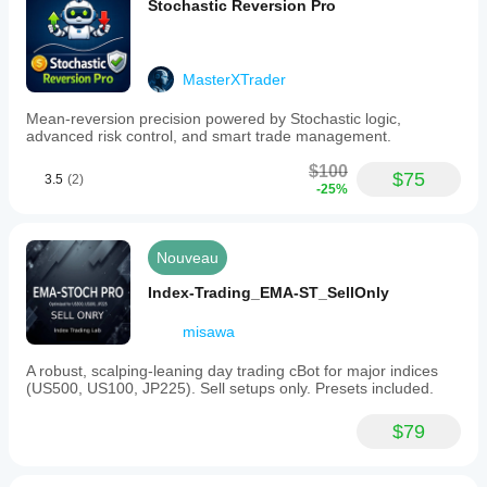
Stochastic Reversion Pro
MasterXTrader
Mean-reversion precision powered by Stochastic logic,
advanced risk control, and smart trade management.
$100
$75
3.5
(2)
-25%
Nouveau
Index-Trading_EMA-ST_SellOnly
misawa
A robust, scalping-leaning day trading cBot for major indices
(US500, US100, JP225). Sell setups only. Presets included.
$79