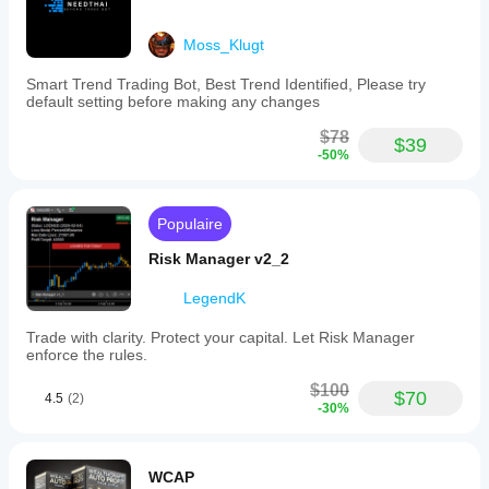
Moss_Klugt
Smart Trend Trading Bot, Best Trend Identified, Please try
default setting before making any changes
$78
$39
-50%
Populaire
Risk Manager v2_2
LegendK
Trade with clarity. Protect your capital. Let Risk Manager
enforce the rules.
$100
$70
4.5
(2)
-30%
WCAP