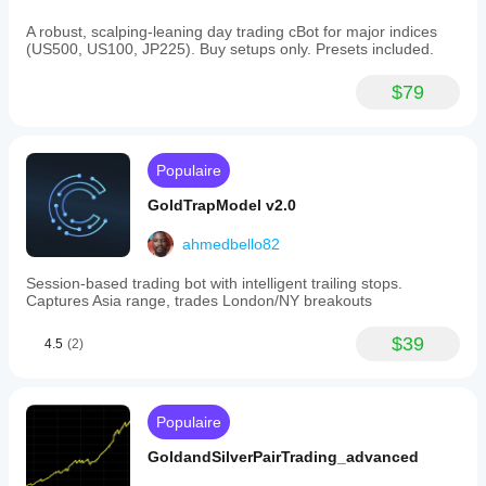
A robust, scalping-leaning day trading cBot for major indices
(US500, US100, JP225). Buy setups only. Presets included.
$79
Populaire
GoldTrapModel v2.0
ahmedbello82
Session-based trading bot with intelligent trailing stops.
Captures Asia range, trades London/NY breakouts
$39
4.5
(2)
Populaire
GoldandSilverPairTrading_advanced