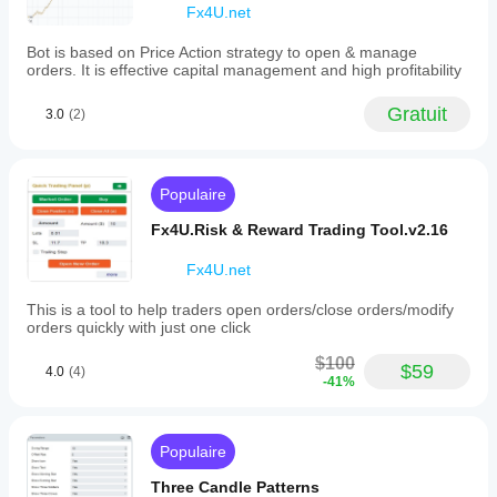
or
Fx4U.net
by
dragging
Bot is based on Price Action strategy to open & manage
lines
orders. It is effective capital management and high profitability
on
the
chart.
Gratuit
3.0
(2)
Parameters
such
as
SL,
Populaire
TP,
and
Fx4U.Risk & Reward Trading Tool.v2.16
range
are
measured
Fx4U.net
in
pips,
This is a tool to help traders open orders/close orders/modify
while
orders quickly with just one click
expiry
times
$100
$59
4.0
(4)
are
-41%
set
in
minutes.
A
Populaire
Quick
Modifying
Three Candle Patterns