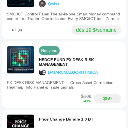
Qwiss
SMC ICT Control Panel The all-in-one Smart Money command
center for cTrader. One indicator. Every SMC/ICT tool. Zero clu
dès 19 $/semaine
4.2
(4)
Nouveau
HEDGE FUND FX DESK RISK
MANAGEMENT
DATARUMALGORITHMICA
FX‑DESK RISK MANAGEMENT — Cross‑Asset Correlation
Heatmap, Info Panel & Trade Signals
$100
$59
-41%
Price Change Bundle 1.0 BT