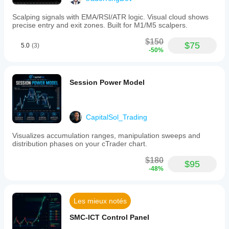
Scalping signals with EMA/RSI/ATR logic. Visual cloud shows
precise entry and exit zones. Built for M1/M5 scalpers.
$150
$75
5.0
(3)
-50%
Session Power Model
CapitalSol_Trading
Visualizes accumulation ranges, manipulation sweeps and
distribution phases on your cTrader chart.
$180
$95
-48%
Les mieux notés
SMC-ICT Control Panel