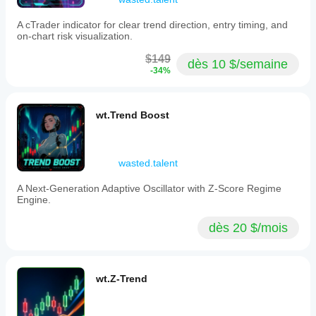
each
containing
A cTrader indicator for clear trend direction, entry timing, and
roughly
on-chart risk visualization.
equal
market
$149
dès 10 $/semaine
information
-34%
regardless
of
elapsed
time
wt.Trend Boost
or
volume.
Key
features
wasted.talent
include
real-
A Next-Generation Adaptive Oscillator with Z-Score Regime
time
Engine.
visualization
of
cumulative
dès 20 $/mois
imbalance
versus
dynamic
thresholds,
wt.Z-Trend
candle
coloring
by
TIB