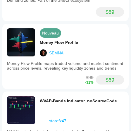
Demand zones. Part of the SMAS ecosystem.
$59
Nouveau
Money Flow Profile
SEMNA
Money Flow Profile maps traded volume and market sentiment
across price levels, revealing key liquidity zones and trends
$99
$69
-31%
WVAP-Bands Indicator_noSourceCode
storefx47