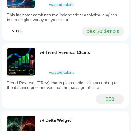
membership,
wasted.talent
live
display
This indicator combines two independent analytical engines
of
into a single overlay on your chart.
the
developing
dès 20 $/mois
5.0
(2)
bar,
a
minimum
ticks
filter
wt.Trend-Reversal Charts
for
statistical
significance,
configurable
wasted.talent
expected
bar
Trend Reversal (TRev) charts plot candlesticks according to
size
the distance price moves, not the passage of time.
and
EWMA
parameters,
$50
and
dashboard
metrics
tracking
wt.Delta Widget
imbalance
intensity
and