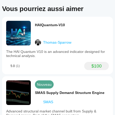
markets
Vous pourriez aussi aimer
including
Forex,
indices,
and
cryptocurrencies,
HAIQuantum-V10
and
is
suitable
for
Thomas-Sparrow
strategies
such
The HAI Quantum V10 is an advanced indicator designed for
as
technical analysis.
scalping
and
breakout
$100
5.0
(1)
trading.
Profil de l'indicateur
Nouveau
SMAS Supply Demand Structure Engine
SMAS
Advanced structural market channel built from Supply &