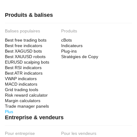
Produits & balises
Balises populaires
Produits
Best free trading bots
cBots
Best free indicators
Indicateurs
Best XAGUSD bots
Plug-ins
Best XAUUSD robots
Stratégies de Copy
EURUSD scalping bots
Best RSI indicators
Best ATR indicators
VWAP indicators
MACD indicators
Grid trading tools
Risk reward calculator
Margin calculators
Trade manager panels
Plus
Entreprise & vendeurs
Pour entreprise
Pour les vendeurs