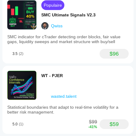
Populaire
SMC Ultimate Signals V2.3
Qwiss
SMC indicator for cTrader detecting order blocks, fair value
gaps, liquidity sweeps and market structure with buy/sell
$96
3.5
(2)
WT - PJER
wasted.talent
Statistical boundaries that adapt to real-time volatility for a
better risk management.
$99
$59
5.0
(1)
-41%