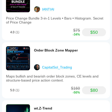
IANTIAI
Price Change Bundle 3-in-1 Levels • Bars • Histogram. Secret
of Price Change
$75
$50
4.0
(1)
-34%
Order Block Zone Mapper
CapitalSol_Trading
Maps bullish and bearish order block zones, CE levels and
structure-based price action context.
$160
$80
5.0
(1)
-50%
wt.Z-Trend