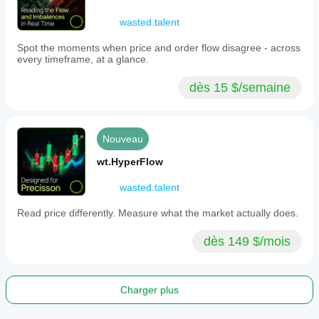
information
density.
wasted.talent
This
approach
Spot the moments when price and order flow disagree - across
enables
every timeframe, at a glance.
more
frequent
dès 15 $/semaine
sampling
during
high-
information
periods,
Nouveau
reduces
noise
wt.HyperFlow
from
uninformed
wasted.talent
trades,
and
Read price differently. Measure what the market actually does.
provides
better
statistical
dès 149 $/mois
properties
than
time-
based
Charger plus
sampling.
It
supports