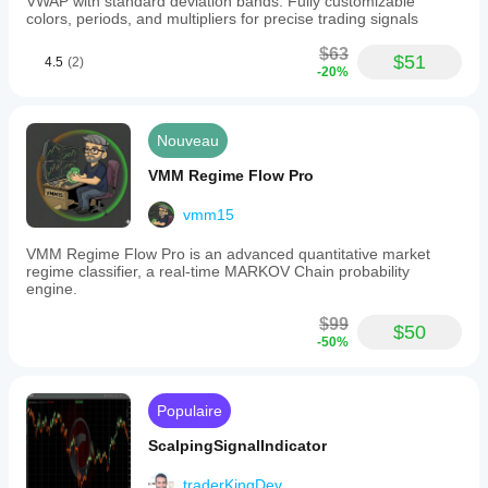
VWAP with standard deviation bands. Fully customizable
colors, periods, and multipliers for precise trading signals
$63
$51
4.5
(2)
-20%
Nouveau
VMM Regime Flow Pro
vmm15
VMM Regime Flow Pro is an advanced quantitative market
regime classifier, a real-time MARKOV Chain probability
engine.
$99
$50
-50%
Populaire
ScalpingSignalIndicator
traderKingDev