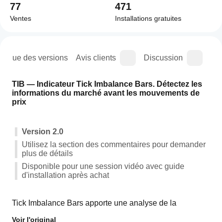
77
471
Ventes
Installations gratuites
orique des versions
Avis clients
Discussion
Que
TIB — Indicateur Tick Imbalance Bars. Détectez les 
informations du marché avant les mouvements de 
prix
Version 2.0
Utilisez la section des commentaires pour demander 
plus de détails
Disponible pour une session vidéo avec guide 
d'installation après achat
Tick Imbalance Bars apporte une analyse de la 
microstructure du marché de qualité institutionnelle à 
Voir l'original
cTrader. Basé sur les recherches révolutionnaires de 