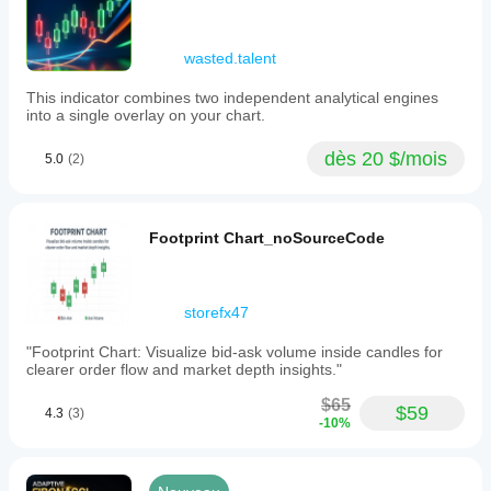
wasted.talent
This indicator combines two independent analytical engines
into a single overlay on your chart.
dès 20 $/mois
5.0
(2)
Footprint Chart_noSourceCode
storefx47
"Footprint Chart: Visualize bid-ask volume inside candles for
clearer order flow and market depth insights."
$65
$59
4.3
(3)
-10%