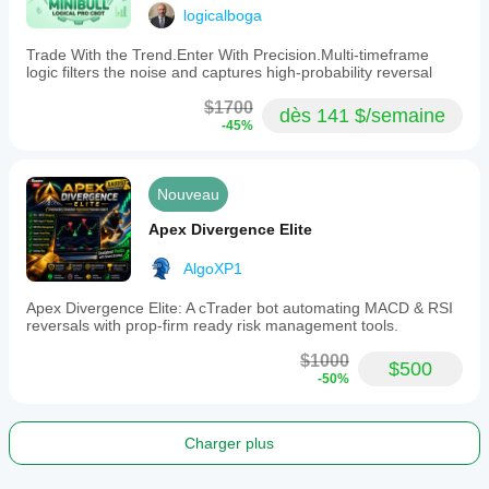
Moyenne
logicalboga
Solde
Trade With the Trend.Enter With Precision.Multi-timeframe
minimal
logic filters the noise and captures high-probability reversal
recommandé
$1000
$1700
dès 141 $/semaine
-45%
Risque
par
trade
1%
Nouveau
Période
Apex Divergence Elite
du
graphique
AlgoXP1
45 minutes
Apex Divergence Elite: A cTrader bot automating MACD & RSI
Levier du
reversals with prop-firm ready risk management tools.
backtesting
1:30
$1000
$500
-50%
Limite de
diminution
quotidienne
1%
Charger plus
Règle de