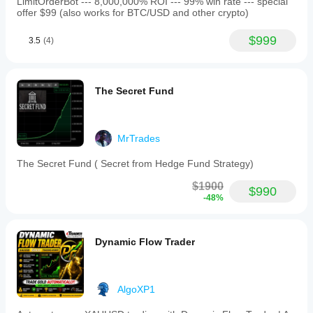
LimitOrderBot --- 8,000,000% ROI --- 99% win rate --- special
equity,
offer $99 (also works for BTC/USD and other crypto)
drawdown,
win
rate,
$999
3.5
(4)
open
positions,
and
key
The Secret Fund
indicators
for
transparency.
Backtest
results
MrTrades
from
January
The Secret Fund ( Secret from Hedge Fund Strategy)
2024
to
$1900
$990
March
-48%
2026
show
a
net
Dynamic Flow Trader
profit
of
61.5%,
a
AlgoXP1
profit
factor