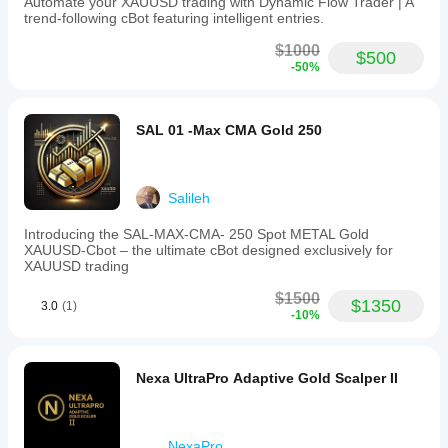
Automate your XAUUSD trading with Dynamic Flow Trader | A
of
trend-following cBot featuring intelligent entries.
1.93,
a
$1000
win
$500
-50%
rate
of
68.3%,
and
SAL 01 -Max CMA Gold 250
maximum
equity
drawdown
of
3.01%.
Salileh
It
is
Introducing the SAL-MAX-CMA- 250 Spot METAL Gold
suitable
XAUUSD-Cbot – the ultimate cBot designed exclusively for
for
XAUUSD trading
traders
seeking
$1500
$1350
3.0
(1)
granular
-10%
risk
control
and
low
Nexa UltraPro Adaptive Gold Scalper II
drawdown,
including
prop
firm
NexaPro