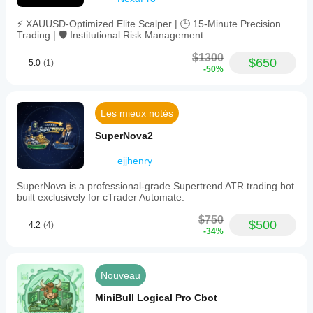
traders.
No
⚡ XAUUSD-Optimized Elite Scalper | 🕒 15-Minute Precision
external
Trading | 🛡️ Institutional Risk Management
dependencies
or
$1300
internet
$650
5.0
(1)
-50%
access
are
required.
Les mieux notés
Profil de trading
Style
SuperNova2
de
trading
ejjhenry
Trading
journalier
SuperNova is a professional-grade Supertrend ATR trading bot
built exclusively for cTrader Automate.
Type de
stratégie
$750
Tendance
$500
4.2
(4)
-34%
Type
d'analyse
Technique
Nouveau
Fréquence
MiniBull Logical Pro Cbot
de trades