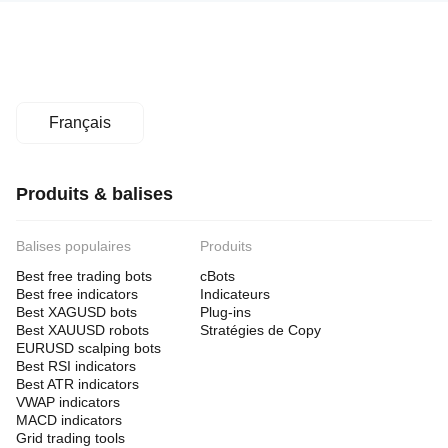
conformité
des prop
firms
Gestion des risques
Modèle
de
Français
risques
Lot fixe
Types
Produits & balises
d'ordre
pris en
charge
Balises populaires
Produits
Limite
Best free trading bots
cBots
Quantité
Best free indicators
Indicateurs
max.
Best XAGUSD bots
Plug-ins
(lots)
Best XAUUSD robots
Stratégies de Copy
1
EURUSD scalping bots
Best RSI indicators
Contrôles
Best ATR indicators
des
risques
VWAP indicators
pris en
MACD indicators
charge
Grid trading tools