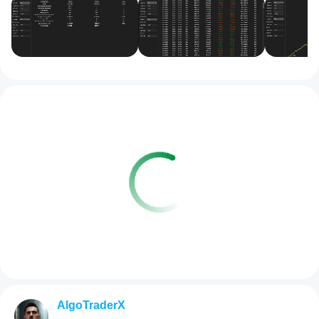
AlgoTraderX