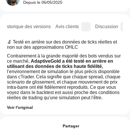
Depuis le
06/05/2025
Historique des versions
Avis clients
Discussion
🔬 Testé en arrière sur des données de ticks réelles et 
non sur des approximations OHLC
Contrairement à la grande majorité des bots vendus sur 
ce marché, 
AdaptiveGold a été testé en arrière en 
utilisant des données de ticks haute fidélité, 
l'environnement de simulation le plus précis disponible 
dans cTrader. Cela signifie que chaque spread, chaque 
scénario de glissement, et chaque mouvement de prix 
intra-barre ont été fidèlement reproduits. Ce que vous 
voyez dans le backtest est aussi proche des conditions 
réelles de trading qu'une simulation peut l'être.
Résultats du backtest (capital initial de 100 000, 
Voir l'original
XAUUSD M45) :
Comment
Résumé IA
MétriqueRésultat
démarrer
Avis : 3
AdaptiveGoldImproved
un cBot ?
Partager
is
Profit Net
 61 552,57 $ (+61,5%)