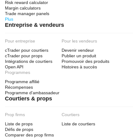
Stop loss
Take profit
Risk reward calculator
Margin calculators
Limite de diminution maximale
Trade manager panels
Plus
Entreprise & vendeurs
Pour entreprise
Pour les vendeurs
cTrader pour courtiers
Devenir vendeur
cTrader pour props
Publier un produit
Intégrations de courtiers
Promouvoir des produits
Open API
Histoires à succès
Programmes
Programme affilié
Récompenses
Programme d'ambassadeur
Courtiers & props
Prop firms
Courtiers
Liste de props
Liste de courtiers
Défis de props
Comparer des prop firms