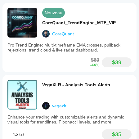
Nouveau
CoreQuant_TrendEngine_MTF_VIP
CoreQuant
Pro Trend Engine: Multi-timeframe EMA crosses, pullback
rejections, trend cloud & live radar dashboard.
$69
$39
-44%
VegaXLR - Analysis Tools Alerts
vegaxlr
Enhance your trading with customizable alerts and dynamic
visual tools for trendlines, Fibonacci levels, and more.
$35
4.5
(2)