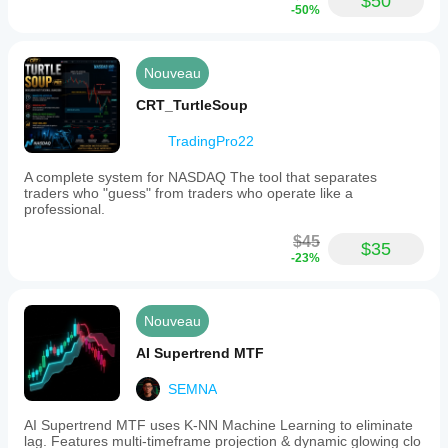
$50
-50%
Nouveau
CRT_TurtleSoup
TradingPro22
A complete system for NASDAQ The tool that separates
traders who "guess" from traders who operate like a
professional.
$45
$35
-23%
Nouveau
AI Supertrend MTF
SEMNA
AI Supertrend MTF uses K-NN Machine Learning to eliminate
lag. Features multi-timeframe projection & dynamic glowing clo