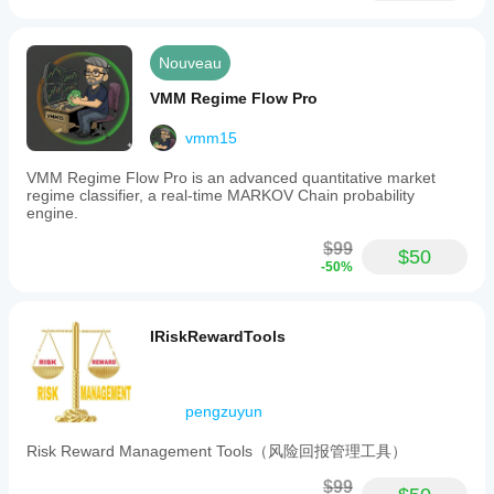
Nouveau
VMM Regime Flow Pro
vmm15
VMM Regime Flow Pro is an advanced quantitative market
regime classifier, a real-time MARKOV Chain probability
engine.
$99
$50
-50%
IRiskRewardTools
pengzuyun
Risk Reward Management Tools（风险回报管理工具）
$99