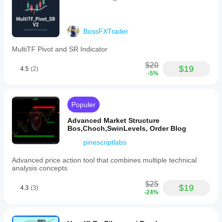
BossFXTrader
MultiTF Pivot and SR Indicator
$20
$19
4.5
(2)
-5%
Populer
Advanced Market Structure
Bos,Choch,SwinLevels, Order Blog
pinescriptlabs
Advanced price action tool that combines multiple technical
analysis concepts
$25
$19
4.3
(3)
-24%