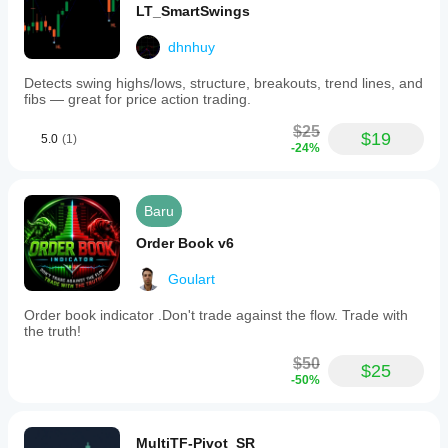
LT_SmartSwings
dhnhuy
Detects swing highs/lows, structure, breakouts, trend lines, and
fibs — great for price action trading.
$25
$19
5.0
(1)
-24%
Baru
Order Book v6
Goulart
Order book indicator .Don't trade against the flow. Trade with
the truth!
$50
$25
-50%
MultiTF-Pivot_SR