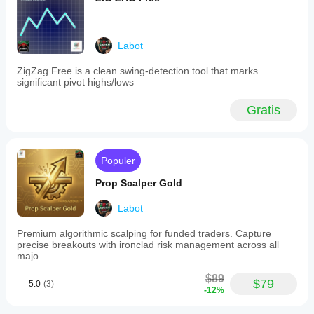
value
liquidity
zones
to
Labot
support
trading
ZigZag Free is a clean swing-detection tool that marks
decisions
significant pivot highs/lows
but
does
not
Gratis
execute
trades.
It
is
Populer
intended
to
Prop Scalper Gold
be
combined
with
Labot
other
analysis
Premium algorithmic scalping for funded traders. Capture
tools
precise breakouts with ironclad risk management across all
like
majo
support/resistance,
volume,
$89
$79
order
5.0
(3)
-12%
blocks,
and