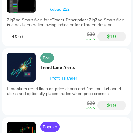
kobud.222
ZigZag Smart Alert for cTrader Description: ZigZag Smart Alert
is a next-generation swing indicator for cTrader, designe
$30
$19
4.0
(3)
-37%
Baru
Trend Line Alerts
Profit_Islander
It monitors trend lines on price charts and fires multi-channel
alerts and optionally places trades when price crosses..
$29
$19
-35%
Populer