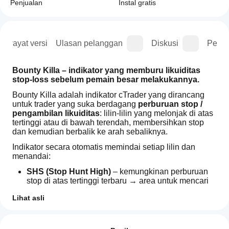
Penjualan
Instal gratis
Riwayat versi
Ulasan pelanggan
Diskusi
Perta
Bounty Killa – indikator yang memburu likuiditas 
stop-loss sebelum pemain besar melakukannya.
Bounty Killa adalah indikator cTrader yang dirancang 
untuk trader yang suka berdagang 
perburuan stop / 
pengambilan likuiditas
: lilin-lilin yang melonjak di atas 
tertinggi atau di bawah terendah, membersihkan stop 
dan kemudian berbalik ke arah sebaliknya.
Indikator secara otomatis memindai setiap lilin dan 
menandai:
SHS (Stop Hunt High)
 – kemungkinan perburuan 
stop di atas tertinggi terbaru → area untuk mencari 
setup short
Lihat asli
SHL (Stop Hunt Low)
 – kemungkinan perburuan 
stop di bawah terendah terbaru → area untuk 
Bagaimana
Ringkasan AI
mencari 
setup long
cara mulai
Ulasan: 2
Bounty