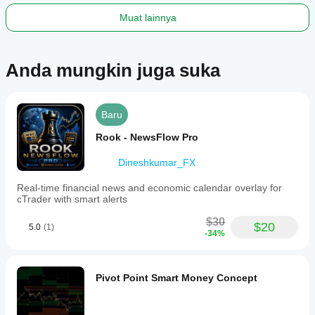
trend
filters
Muat lainnya
(e.g.,
200
EMA)
for
Anda mungkin juga suka
developing
objective,
rule-
based
Baru
liquidity-
based
Rook - NewsFlow Pro
trading
setups.
Dineshkumar_FX
Profil indikator
Real-time financial news and economic calendar overlay for
cTrader with smart alerts
$30
$20
5.0
(1)
-34%
Pivot Point Smart Money Concept