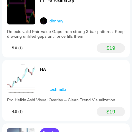
LT_FairValueGap
dhnhuy
Detects valid Fair Value Gaps from strong 3-bar patterns. Keep
drawing unfilled gaps until price fills them.
$19
5.0
(1)
HA
teshmi9z
Pro Heikin Ashi Visual Overlay – Clean Trend Visualization
$19
4.0
(1)