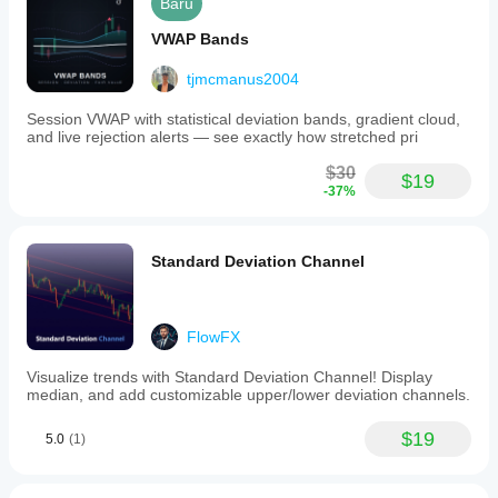
Baru
VWAP Bands
tjmcmanus2004
Session VWAP with statistical deviation bands, gradient cloud,
and live rejection alerts — see exactly how stretched pri
$30
$19
-37%
Standard Deviation Channel
FlowFX
Visualize trends with Standard Deviation Channel! Display
median, and add customizable upper/lower deviation channels.
$19
5.0
(1)