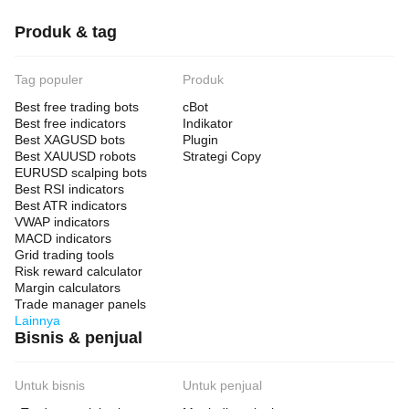
Produk & tag
Tag populer
Produk
Best free trading bots
cBot
Best free indicators
Indikator
Best XAGUSD bots
Plugin
Best XAUUSD robots
Strategi Copy
EURUSD scalping bots
Best RSI indicators
Best ATR indicators
VWAP indicators
MACD indicators
Grid trading tools
Risk reward calculator
Margin calculators
Trade manager panels
Lainnya
Bisnis & penjual
Untuk bisnis
Untuk penjual