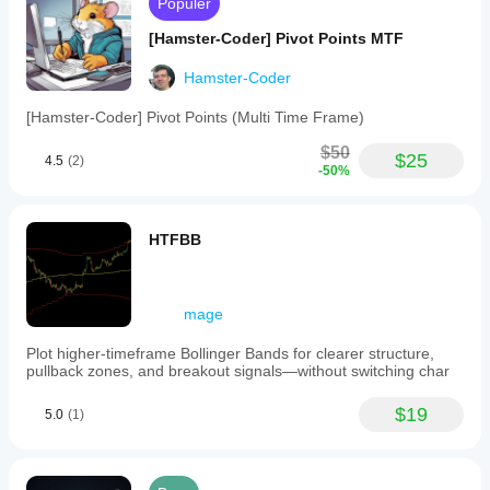
Populer
[Hamster-Coder] Pivot Points MTF
Hamster-Coder
[Hamster-Coder] Pivot Points (Multi Time Frame)
$50
$25
4.5
(2)
-50%
HTFBB
mage
Plot higher-timeframe Bollinger Bands for clearer structure,
pullback zones, and breakout signals—without switching char
$19
5.0
(1)