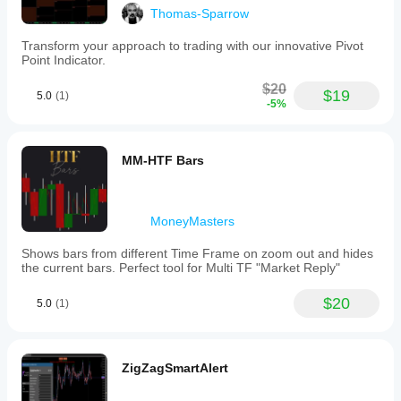
Thomas-Sparrow
Transform your approach to trading with our innovative Pivot
Point Indicator.
$20
$19
5.0
(1)
-5%
MM-HTF Bars
MoneyMasters
Shows bars from different Time Frame on zoom out and hides
the current bars. Perfect tool for Multi TF "Market Reply"
$20
5.0
(1)
ZigZagSmartAlert