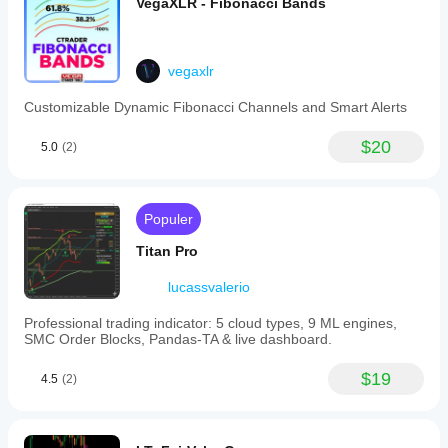
VegaXLR - Fibonacci Bands
vegaxlr
Customizable Dynamic Fibonacci Channels and Smart Alerts
$20
5.0
(2)
Populer
Titan Pro
lucassvalerio
Professional trading indicator: 5 cloud types, 9 ML engines,
SMC Order Blocks, Pandas-TA & live dashboard.
$19
4.5
(2)