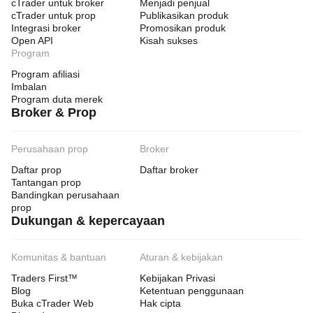
cTrader untuk broker
Menjadi penjual
cTrader untuk prop
Publikasikan produk
Integrasi broker
Promosikan produk
Open API
Kisah sukses
Program
Program afiliasi
Imbalan
Program duta merek
Broker & Prop
Perusahaan prop
Broker
Daftar prop
Daftar broker
Tantangan prop
Bandingkan perusahaan
prop
Dukungan & kepercayaan
Komunitas & bantuan
Aturan & kebijakan
Traders First™
Kebijakan Privasi
Blog
Ketentuan penggunaan
Buka cTrader Web
Hak cipta