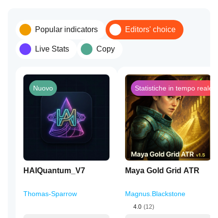
Popular indicators
Editors' choice
Live Stats
Copy
Nuovo
Statistiche in tempo reale
HAIQuantum_V7
Maya Gold Grid ATR
Thomas-Sparrow
Magnus.Blackstone
4.0
(12)