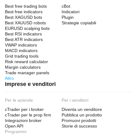
Best free trading bots
cBot
Best free indicators
Indicatori
Best XAGUSD bots
Plugin
Best XAUUSD robots
Strategie copiabili
EURUSD scalping bots
Best RSI indicators
Best ATR indicators
VWAP indicators
MACD indicators
Grid trading tools
Risk reward calculator
Margin calculators
Trade manager panels
Altro
Imprese e venditori
Per le aziende
Per i venditori
cTrader per i broker
Diventa un venditore
cTrader per le prop firm
Pubblica un prodotto
Integrazioni broker
Promuovi prodotti
Open API
Storie di successo
Programmi