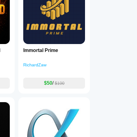
d
Immortal Prime
RichardZaw
$50
/
$100