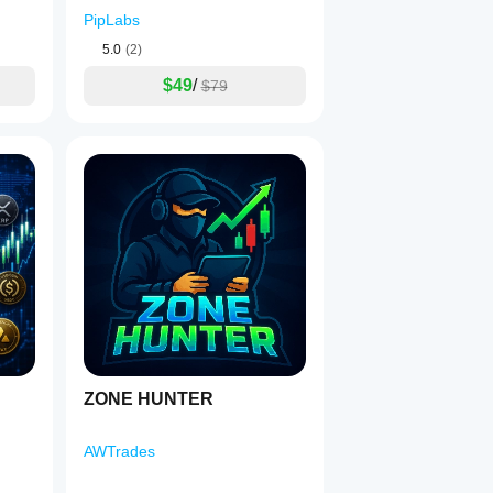
PipLabs
5.0
(2)
$49
/
$79
ZONE HUNTER
AWTrades