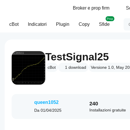
Broker e prop firm
S
Prop
cBot
Indicatori
Plugin
Copy
Sfide
TestSignal25
cBot
1
download
Versione 1.0, May 2
queen1052
240
Installazioni gratuite
Da
01/04/2025