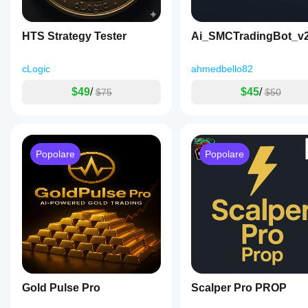
HTS Strategy Tester
Ai_SMCTradingBot_v
cLogic
ahmedbello82
$49
/
$45
/
$75
$50
Popolare
Popolare
Gold Pulse Pro
Scalper Pro PROP