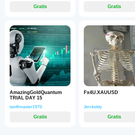
Gratis
Gratis
AmazingGoldQuantum
Fx4U.XAUUSD
TRIAL DAY 15
taniKmaster1970
Jerckstdy
Gratis
Gratis