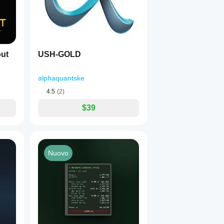
ut
USH-GOLD
alphaquantske
4.5
(2)
$39
Nuovo