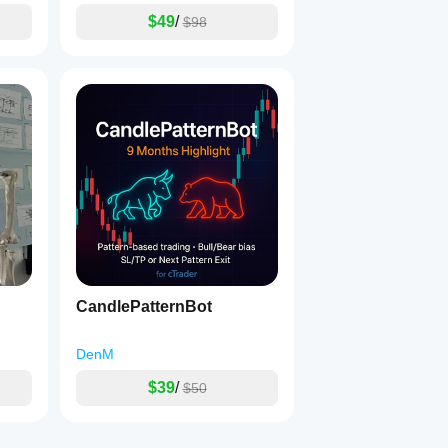
$49
/
$98
CandlePatternBot
DenM
$39
/
$50