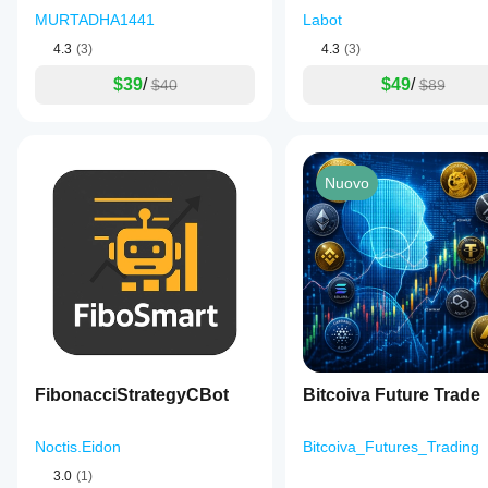
MURTADHA1441
Labot
4.3
(3)
4.3
(3)
$39
/
$49
/
$40
$89
Nuovo
FibonacciStrategyCBot
Bitcoiva Future Trade
Noctis.Eidon
Bitcoiva_Futures_Trading
3.0
(1)