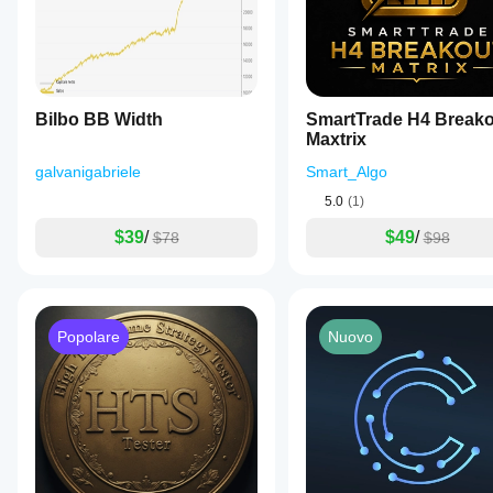
reali.
Bilbo BB Width
SmartTrade H4 Breako
Maxtrix
galvanigabriele
Smart_Algo
5.0
(1)
$39
/
$49
/
$78
$98
Popolare
Nuovo