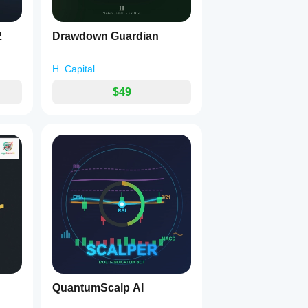
2
Drawdown Guardian
H_Capital
$49
QuantumScalp AI