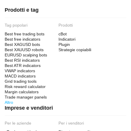
Prodotti e tag
Tag popolari
Prodotti
Best free trading bots
cBot
Best free indicators
Indicatori
Best XAGUSD bots
Plugin
Best XAUUSD robots
Strategie copiabili
EURUSD scalping bots
Best RSI indicators
Best ATR indicators
VWAP indicators
MACD indicators
Grid trading tools
Risk reward calculator
Margin calculators
Trade manager panels
Altro
Imprese e venditori
Per le aziende
Per i venditori