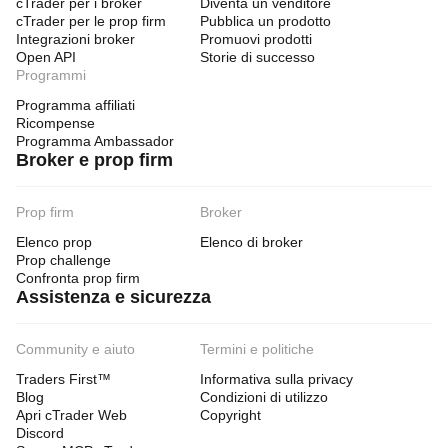
cTrader per i broker
Diventa un venditore
cTrader per le prop firm
Pubblica un prodotto
Integrazioni broker
Promuovi prodotti
Open API
Storie di successo
Programmi
Programma affiliati
Ricompense
Programma Ambassador
Broker e prop firm
Prop firm
Broker
Elenco prop
Elenco di broker
Prop challenge
Confronta prop firm
Assistenza e sicurezza
Community e aiuto
Termini e politiche
Traders First™
Informativa sulla privacy
Blog
Condizioni di utilizzo
Apri cTrader Web
Copyright
Discord