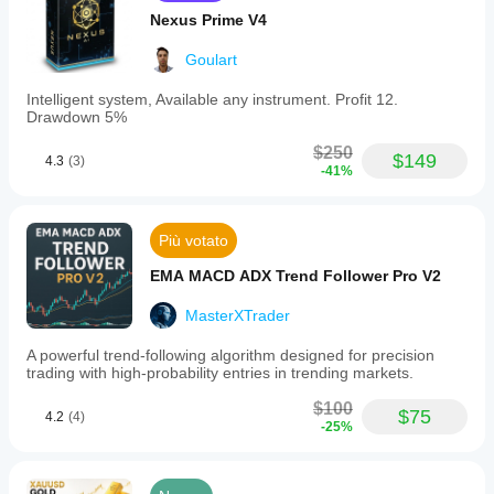
Nexus Prime V4
Goulart
Intelligent system, Available any instrument. Profit 12.
Drawdown 5%
$250
$149
4.3
(3)
-41%
Più votato
EMA MACD ADX Trend Follower Pro V2
MasterXTrader
A powerful trend-following algorithm designed for precision
trading with high-probability entries in trending markets.
$100
$75
4.2
(4)
-25%