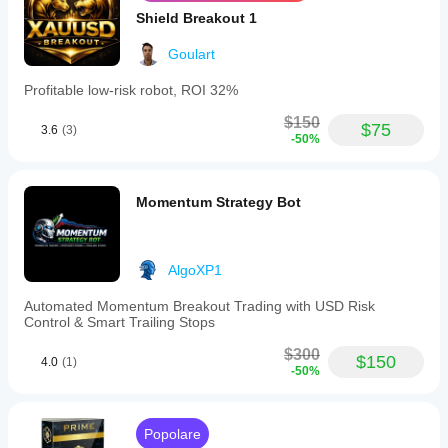
Shield Breakout 1
Goulart
Profitable low-risk robot, ROI 32%
$150
$75
3.6
(3)
-50%
Momentum Strategy Bot
AlgoXP1
Automated Momentum Breakout Trading with USD Risk
Control & Smart Trailing Stops
$300
$150
4.0
(1)
-50%
Popolare