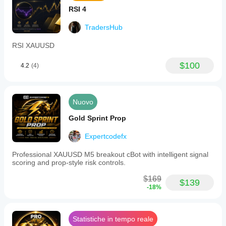
RSI 4
TradersHub
RSI XAUUSD
$100
4.2
(4)
Nuovo
Gold Sprint Prop
Expertcodefx
Professional XAUUSD M5 breakout cBot with intelligent signal
scoring and prop-style risk controls.
$169
$139
-18%
Statistiche in tempo reale