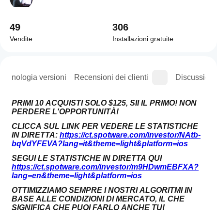
49
306
Vendite
Installazioni gratuite
Cronologia versioni
Recensioni dei clienti
Discussioni
PRIMI 10 ACQUISTI SOLO $125, SII IL PRIMO! NON 
PERDERE L'OPPORTUNITÀ!
CLICCA SUL LINK PER VEDERE LE STATISTICHE 
IN DIRETTA: 
https://ct.spotware.com/investor/NAtb-
bqVdYFEVA?lang=it&theme=light&platform=ios
SEGUI LE STATISTICHE IN DIRETTA QUI 
https://ct.spotware.com/investor/m9HDwmEBFXA?
lang=en&theme=light&platform=ios
OTTIMIZZIAMO SEMPRE I NOSTRI ALGORITMI IN 
BASE ALLE CONDIZIONI DI MERCATO, IL CHE 
SIGNIFICA CHE PUOI FARLO ANCHE TU!