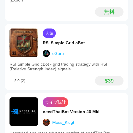
(Expon
無料
人気
RSI Simple Grid cBot
cGuru
RSI Simple Grid cBot - grid trading strategy with RSI
(Relative Strength Index) signals
$39
5.0
(2)
ライブ統計
needThaiBot Version 46 MkII
Moss_Klugt