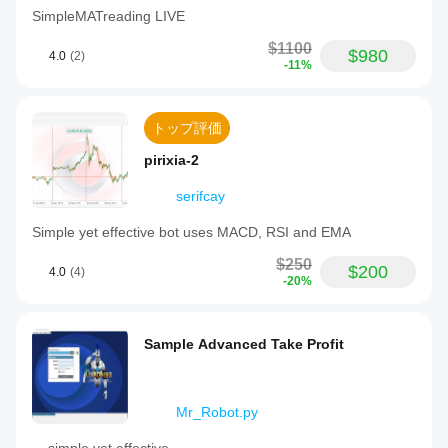
SimpleMATreading LIVE
$1100
$980
4.0
(2)
-11%
トップ評価
pirixia-2
serifcay
Simple yet effective bot uses MACD, RSI and EMA
$250
$200
4.0
(4)
-20%
Sample Advanced Take Profit
Mr_Robot.py