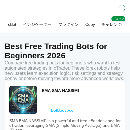
プロップ
cBot
インジケーター
プラグイン
Copy
チャレンジ
Best Free Trading Bots for
Beginners 2026
Compare free trading bots for beginners who want to test
automated strategies in cTrader. These forex robots help
new users learn execution logic, risk settings and strategy
behavior before moving toward more advanced workflows.
EMA SMA NASSIMI
BotBoostFX
SMA EMA NASSIMI" is a powerful and free cBot designed for
cTrader, leveraging SMA (Simple Moving Average) and EMA