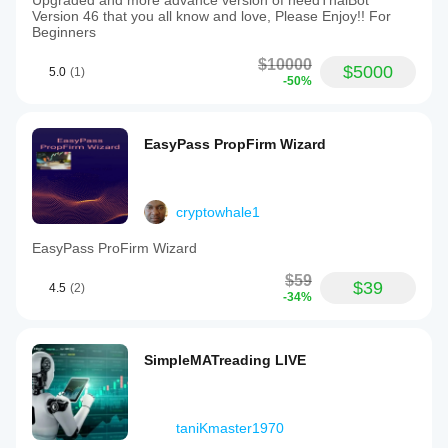
Upgraded and more advance version of needThaiBot
Version 46 that you all know and love, Please Enjoy!! For
Beginners
$10000
$5000
5.0
(1)
-50%
EasyPass PropFirm Wizard
cryptowhale1
EasyPass ProFirm Wizard
$59
$39
4.5
(2)
-34%
SimpleMATreading LIVE
taniKmaster1970