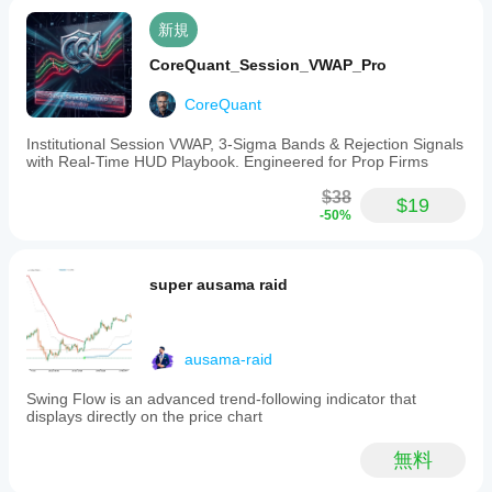
新規
CoreQuant_Session_VWAP_Pro
CoreQuant
Institutional Session VWAP, 3-Sigma Bands & Rejection Signals
with Real-Time HUD Playbook. Engineered for Prop Firms
$38
$19
-50%
super ausama raid
ausama-raid
Swing Flow is an advanced trend-following indicator that
displays directly on the price chart
無料