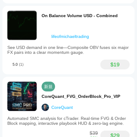
On Balance Volume USD - Combined
lifeofmichaeltrading
See USD demand in one line—Composite OBV fuses six major
FX pairs into a clear momentum gauge.
$19
5.0
(1)
新規
CoreQuant_FVG_OrderBlock_Pro_VIP
CoreQuant
Automated SMC analysis for cTrader. Real-time FVG & Order
Block mapping, interactive playbook HUD & zero-lag engine.
$39
$29