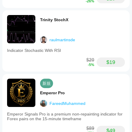
-26%
Trinity StochX
raulmartinsde
Indicator Stochastic With RSI
$20
$19
-5%
新規
Emperor Pro
FareedMuhammed
Emperor Signals Pro is a premium non-repainting indicator for
Forex pairs on the 15-minute timeframe
$89
$49