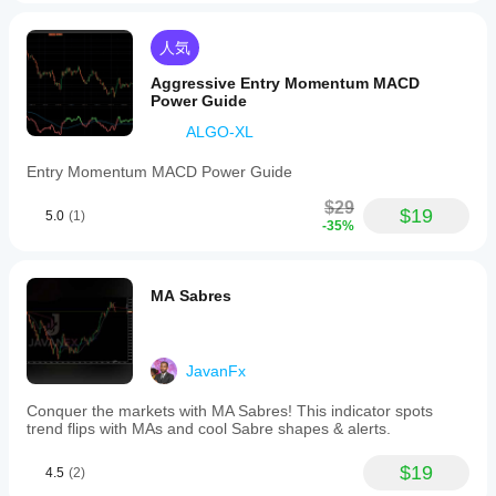
人気
Aggressive Entry Momentum MACD
Power Guide
ALGO-XL
Entry Momentum MACD Power Guide
$29
$19
5.0
(1)
-35%
MA Sabres
JavanFx
Conquer the markets with MA Sabres! This indicator spots
trend flips with MAs and cool Sabre shapes & alerts.
$19
4.5
(2)