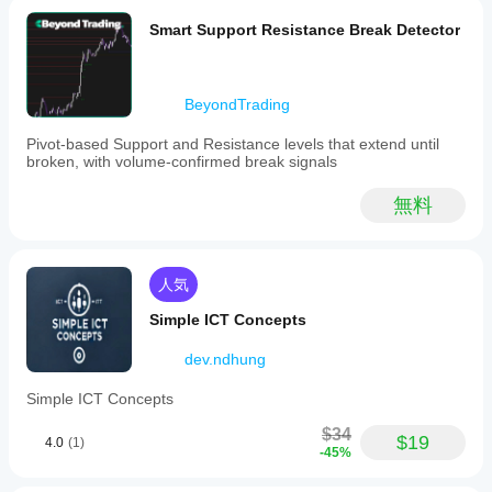
レビ
ジケー
り、反発またはトレンド反転の可能性があります。
カスタム
イン
Smart Support Resistance Break Detector
ュー
ターを
%Kと%Dのクロスオーバー
: ストキャスティックや
インジケ
をお
使用で
ジケ
MACDと同様に使用でき、20以下での強気のクロス
ーターは
願い
きるよ
オーバーや80以上での弱気のクロスオーバーが有効
ータ
cTrader
しま
うにな
なシグナルとなる場合があります。
Windows
ーを
BeyondTrading
す。
りま
と
テス
🏷️ 注意事項
す。
cTrader
トす
Pivot-based Support and Resistance levels that extend until
Macでの
C#とAutomate APIを使用してcTrader向けに作成
broken, with volume-confirmed break signals
るに
み利用可
クリーンで効率的、2種類のMAタイプでカスタマイ
はど
能です。
ズ可能
無料
うす
コードとロジックはBlueRocketBotsと
れば
ChatGPT（OpenAI）によるもの
よい
クリーンコード（合計109行；コード60行、テキス
です
ト29行、空行20行）
人気
か？
無料で提供！
さま
Simple ICT Concepts
イン
ざま
ジケ
な通
dev.ndhung
ータ
貨ペ
Simple ICT Concepts
アや
ーの
期間
パラ
$34
に
イ
$19
メー
4.0
(1)
-45%
ンジ
ター
ケー
を調