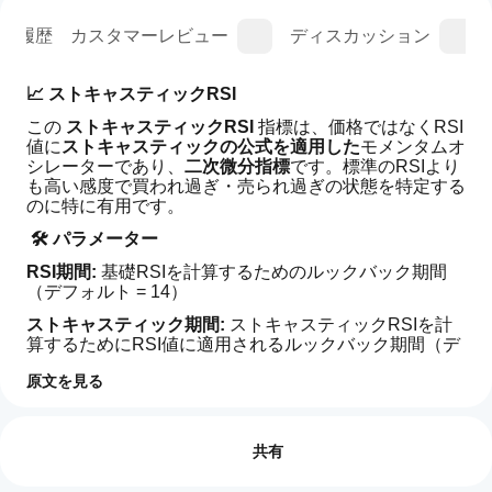
ン履歴
カスタマーレビュー
ディスカッション
📈 ストキャスティックRSI
この 
ストキャスティックRSI
 指標は、価格ではなくRSI
値に
ストキャスティックの公式を適用した
モメンタムオ
シレーターであり、
二次微分指標
です。標準のRSIより
も高い感度で買われ過ぎ・売られ過ぎの状態を特定する
のに特に有用です。
 🛠️ パラメーター
RSI期間: 
基礎RSIを計算するためのルックバック期間
（デフォルト = 14）
ストキャスティック期間: 
ストキャスティックRSIを計
算するためにRSI値に適用されるルックバック期間（デ
フォルト = 14）
原文を見る
%K期間: 
%Kラインの平滑化期間（デフォルト = 3）
インジケーターのプロフィール
イン
%D期間: 
ジケ
%Dラインの平滑化期間（デフォルト = 3）
レビュー: 0
ータ
共有
MAタイプ: 
平滑化のための移動平均の種類：単純また
ーの
は指数（デフォルト = 単純）