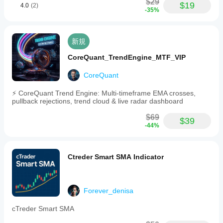
$29
$19
4.0
(2)
-35%
新規
CoreQuant_TrendEngine_MTF_VIP
CoreQuant
⚡ CoreQuant Trend Engine: Multi-timeframe EMA crosses,
pullback rejections, trend cloud & live radar dashboard
$69
$39
-44%
Ctreder Smart SMA Indicator
Forever_denisa
cTreder Smart SMA