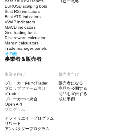
Best XAUUSD robots
コピー戦略
EURUSD scalping bots
Best RSI indicators
Best ATR indicators
VWAP indicators
MACD indicators
Grid trading tools
Risk reward calculator
Margin calculators
Trade manager panels
その他
事業者＆販売者
事業者向け
販売者向け
ブローカー向けcTrader
販売者になる
プロップファーム向け
商品を公開する
cTrader
商品を宣伝する
ブローカーの統合
成功事例
Open API
プログラム
アフィリエイトプログラム
リワード
アンバサダープログラム