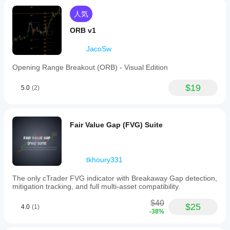
人気
ORB v1
JacoSw
Opening Range Breakout (ORB) - Visual Edition
$19
5.0
(2)
Fair Value Gap (FVG) Suite
tkhoury331
The only cTrader FVG indicator with Breakaway Gap detection,
mitigation tracking, and full multi-asset compatibility.
$40
$25
4.0
(1)
-38%