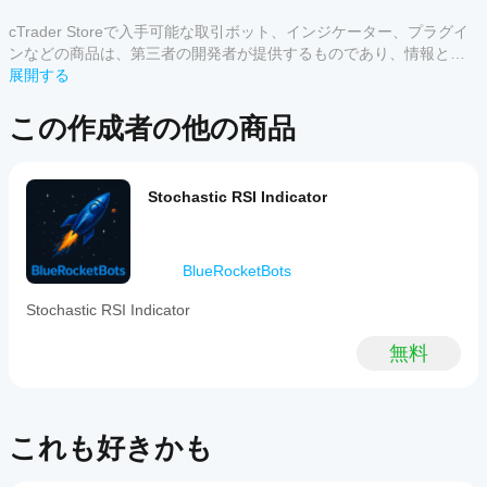
使用
📊 出力ライン
を開
cTrader Storeで入手可能な取引ボット、インジケーター、プラグイ
カスタマーレビュー
始す
ンなどの商品は、第三者の開発者が提供するものであり、情報と技
%Kライン
: 平滑化されたストキャスティック
るに
術の取得のみを目的としてご利用いただけます。cTrader Storeはブ
展開する
RSI（青）
すべて
5
4
3
2
はど
%Dライン
: %Kの平滑化移動平均（ライトブルー）
ローカーではなく、投資助言や個人的な推奨を行うことも、将来の
うす
パフォーマンスを保証することもありません。
この作成者の他の商品
この
両ラインは 
0から100の間
で振動し、買われ過ぎ・売ら
れば
商品
れ過ぎの明確な読み取りを可能にします。
よい
には
です
⚠️ 推奨レベル
まだ
Stochastic RSI Indicator
か？
レビ
指標はデフォルトで静的なレベルを表示しませんが、ユ
ュー
インジ
ーザーはcTraderの
「レベル」タブから手動で追加する
Storeの
があ
ケータ
ことを推奨します
：
インジ
りま
ーをイ
BlueRocketBots
ケータ
せ
ンスト
レベル80
 → 買われ過ぎ
ん。
ールし
ーをサ
レベル20
 → 売られ過ぎ
Stochastic RSI Indicator
お使
たら、
ポート
これらのレベルは従来のストキャスティックオシレータ
いに
インス
してい
無料
ーと同様に機能しますが、RSIの挙動に適用されるた
なっ
タンス
るのは
め、シグナルがより鋭く、しばしば速くなります。
たこ
を追加
どの
とが
する
🧠 使い方
cTrader
ある
と、テ
アプリ
方
これも好きかも
クニカ
買われ過ぎ（>80）
: 価格が過度に上昇している可能
です
は、
ル分析
性があり、反転または調整の可能性があります。
か？
ぜひ
にイン
売られ過ぎ（<20）
: 価格が売られ過ぎの可能性があ