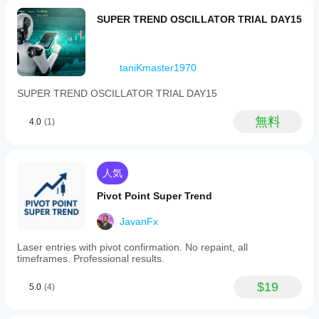
ター
整す
を適
SUPER TREND OSCILLATOR TRIAL DAY15
べき
用
し
です
て、
か？
さま
ざま
taniKmaster1970
はい。
な市
パラメ
SUPER TREND OSCILLATOR TRIAL DAY15
場環
ーター
境で
を変更
の挙
無料
するこ
4.0
(1)
動を
とで、
ご確
インジ
認く
ケータ
ださ
ーを戦
人気
い。
略に適
Pivot Point Super Trend
応させ
ること
JavanFx
ができ
ます。
Laser entries with pivot confirmation. No repaint, all
timeframes. Professional results.
$19
5.0
(4)