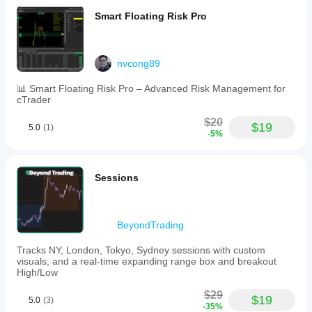
Smart Floating Risk Pro
nvcong89
📊 Smart Floating Risk Pro – Advanced Risk Management for
cTrader
$20
$19
5.0
(1)
-5%
Sessions
BeyondTrading
Tracks NY, London, Tokyo, Sydney sessions with custom
visuals, and a real-time expanding range box and breakout
High/Low
$29
$19
5.0
(3)
-35%