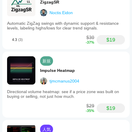
ZigzagSR
Noctis.Eidon
Automatic ZigZag swings with dynamic support & resistance
levels, labeling highs/lows for clear trend signals.
$30
$19
4.3
(3)
-37%
新規
Impulse Heatmap
tjmcmanus2004
Directional volume heatmap: see if a price zone was built on
buying or selling, not just how much.
$29
$19
-35%
人気