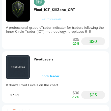
新規
Final_ICT_KillZone_CRT
ab.moqadas
A professional-grade cTrader indicator for traders following the
Inner Circle Trader (ICT) methodology. It replaces 6–8
$25
$20
-20%
PivotLevels
dock.trader
It draws Pivot Levels on the chart.
$30
$25
4.5
(2)
-17%