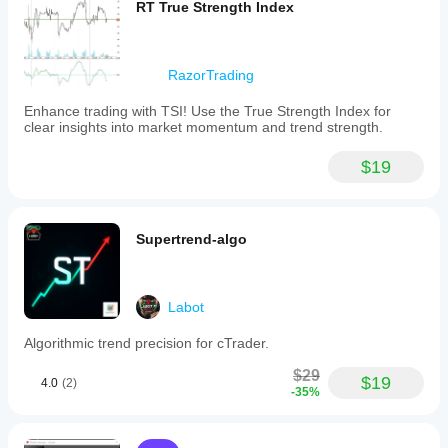
RT True Strength Index
RazorTrading
Enhance trading with TSI! Use the True Strength Index for
clear insights into market momentum and trend strength.
$19
Supertrend-algo
Labot
Algorithmic trend precision for cTrader.
$29
$19
4.0
(2)
-35%