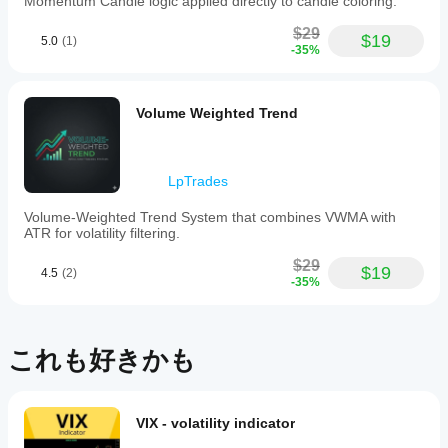
Momentum Candle logic applied directly to candle coloring.
$29
$19
5.0
(1)
-35%
Volume Weighted Trend
LpTrades
Volume-Weighted Trend System that combines VWMA with
ATR for volatility filtering.
$29
$19
4.5
(2)
-35%
これも好きかも
VIX - volatility indicator