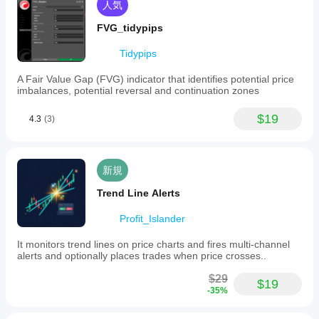
人気
FVG_tidypips
Tidypips
A Fair Value Gap (FVG) indicator that identifies potential price
imbalances, potential reversal and continuation zones
$19
4.3
(3)
新規
Trend Line Alerts
Profit_Islander
It monitors trend lines on price charts and fires multi-channel
alerts and optionally places trades when price crosses..
$29
$19
-35%