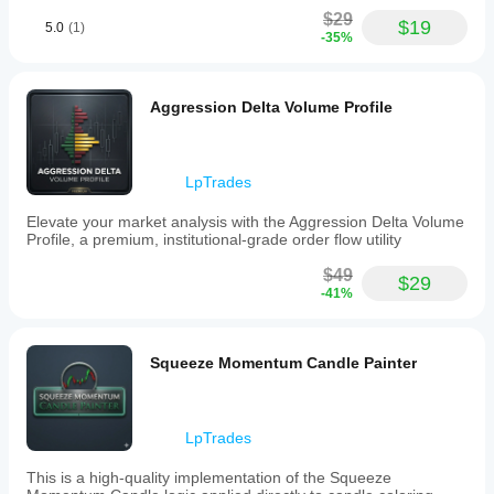
マッピングし、従来のチャネルインジケーターよ
$29
$19
5.0
(1)
りも市場構造を明確に示します。
-35%
Aggression Delta Volume Profile
LpTrades
Elevate your market analysis with the Aggression Delta Volume
Profile, a premium, institutional-grade order flow utility
$49
$29
-41%
Squeeze Momentum Candle Painter
LpTrades
This is a high-quality implementation of the Squeeze