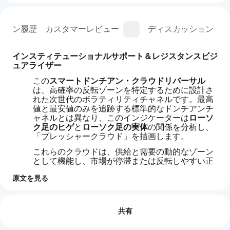
ジョン履歴
カスタマーレビュー
ディスカッション
インスティテューショナルサポート＆レジスタンスビジ
ュアライザー
この
スマートドンチアン・クラウドリバーサル
は、高確率の反転ゾーンを特定するために設計さ
れた次世代のボラティリティチャネルです。最高
値と最安値のみを追跡する標準的なドンチアンチ
ャネルとは異なり、このインジケーターは
ローソ
ク足のヒゲ
と
ローソク足の実体
の関係を分析し、
「プレッシャークラウド」を描画します。
これらのクラウドは、供給と需要の動的なゾーン
として機能し、市場が停滞または反転しやすい正
確な場所を示します。
原文を見る
インジケーターのプロフィール
イン
イ
高度なマルチクラウドアーキテクチャ
ジケ
レビュー: 1
ン
ータ
共有
ジ
このインジケーターは洗練された3層のクラウド
ケ
ーの
5
100 %
システムを備えています：
ー