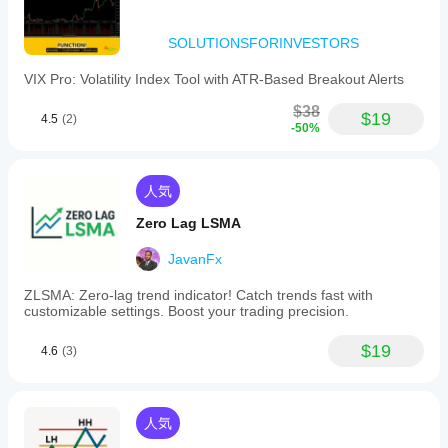
SOLUTIONSFORINVESTORS
VIX Pro: Volatility Index Tool with ATR-Based Breakout Alerts
$38
$19
4.5
(2)
-50%
人気
Zero Lag LSMA
JavanFx
ZLSMA: Zero-lag trend indicator! Catch trends fast with
customizable settings. Boost your trading precision.
$19
4.6
(3)
人気