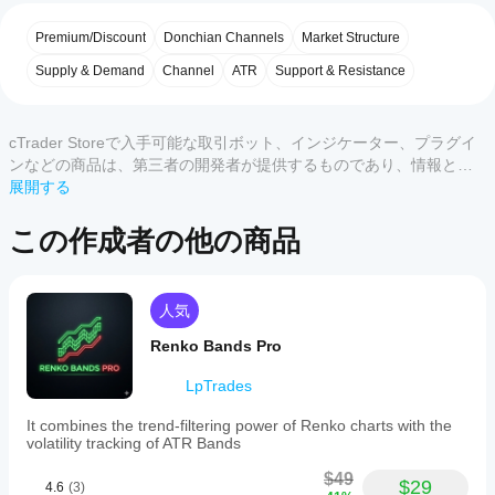
使用
4
0 %
タ
レジスタンスクラウド（シアン／ブルー）：
 上
を開
ー
Premium/Discount
Donchian Channels
Market Structure
3
0 %
部に位置し、最高のヒゲと最高のローソク足実
始す
の
体の間のギャップを視覚化します。これは「売
カ
るに
2
Supply & Demand
0 %
Channel
ATR
Support & Resistance
りゾーン」です。
テ
はど
1
0 %
エクイリブリアムクラウド（グレー／シルバ
ゴ
うす
リ
ー）：
 市場のバランスを追跡する中央のリボン
れば
ー
cTrader Storeで入手可能な取引ボット、インジケーター、プラグイ
です。ヒゲと実体の間の公正価値の中間点を表
サ
よい
します。
ンなどの商品は、第三者の開発者が提供するものであり、情報と技
ポ
です
サポートクラウド（ピンク／マゼンタ）：
 下部
術の取得のみを目的としてご利用いただけます。cTrader Storeはブ
展開する
カスタマーレビュー
ー
か？
に位置し、最安のヒゲと最安のローソク足実体
ローカーではなく、投資助言や個人的な推奨を行うことも、将来の
ト
の間のギャップを視覚化します。これは「買い
インジ
パフォーマンスを保証することもありません。
この作成者の他の商品
＆
Storeの
ゾーン」です。
すべて
5
4
3
2
ケータ
レ
インジ
ーをイ
ジ
ケータ
ンスト
ス
CarryTradeKing
主要な取引機能
ールし
ーをサ
人気
タ
たら、
ポート
ン
April 27, 2026
ATRボラティリティフィルター：
 内蔵の
Renko Bands Pro
インス
してい
ス
ATR（平均真の範囲）乗数を含み、外側のバン
タンス
るのは
ドをわずかにオフセットして市場のノイズや
LpTrades
を追加
出
どの
「ストップハント」をフィルタリングします。
する
力
cTrader
スマートキャンドルペインティング：
 インジケ
It combines the trend-filtering power of Renko charts with the
と、テ
の
アプリ
ーターはブレイクアウトの勢いを自動的にハイ
volatility tracking of ATR Bands
種
クニカ
ライトします：
です
類
ル分析
$49
ライムキャンドル：
 価格が上部レジスタンスク
か？
$29
ビジュアル表示
にイン
4.6
(3)