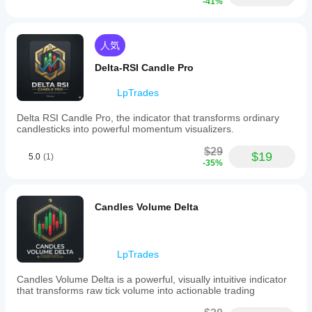
-41%
ラウドの上でクローズした（強気のブレイクア
ジケー
カスタム
フィルター
ウト）ことを示します。
イン
ターを
インジケ
赤キャンドル：
 価格が下部サポートクラウドの
使用で
ジケ
ーターは
デ
下でクローズした（弱気のブレイクアウト）こ
きるよ
人気
ータ
ー
cTrader
とを示します。
うにな
タ
Windows
ーを
ヒゲ対実体のロジック：
 「クラウド」の厚さを
Delta-RSI Candle Pro
要
りま
と
テス
見ることでボラティリティを判断できます。厚
件
す。
cTrader
トす
いクラウドは長いヒゲ（高い拒否／迷い）を意
LpTrades
バーのみ
Macでの
るに
味し、薄いクラウドは強く決定的な価格アクシ
み利用可
はど
ョンを意味します。
Delta RSI Candle Pro, the indicator that transforms ordinary
サ
能です。
candlesticks into powerful momentum visualizers.
うす
ポ
ー
れば
$29
ト
$19
5.0
(1)
スマートドンチアンクラウドを使った取引方法
よい
-35%
対
です
象
1. ミーンリバージョン（スキャルピング）
 » 価格
か？
の
が
レジスタンスクラウド
に入り、上抜けせずに終
シ
さま
わるのを探します。これはしばしば「フェイクア
Candles Volume Delta
グ
イン
ざま
ウト」を示し、ミッドラインに向けた高確率のシ
ナ
ジケ
な通
ョートエントリーを示唆します。
ル
ータ
貨ペ
ブレイクアウト
2. トレンドブレイクアウト
 » ローソク足が
ライム
アや
ーの
LpTrades
反転
（上部ヒゲフィルターの上でクローズ）に変わる
期間
パラ
と、強気派がレジスタンスゾーンを突破したこと
に
イ
Candles Volume Delta is a powerful, visually intuitive indicator
トレンドの強さ
メー
を示します。これはトレンドフォロー戦略にとっ
that transforms raw tick volume into actionable trading
ンジ
ター
ラインタッチ
て強力なシグナルです。
ケー
を調