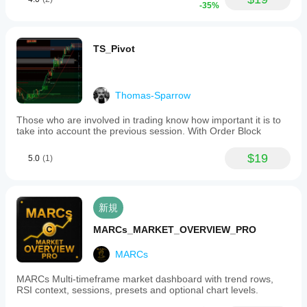
-35%
TS_Pivot
Thomas-Sparrow
Those who are involved in trading know how important it is to
take into account the previous session. With Order Block
$19
5.0
(1)
新規
MARCs_MARKET_OVERVIEW_PRO
MARCs
MARCs Multi-timeframe market dashboard with trend rows,
RSI context, sessions, presets and optional chart levels.