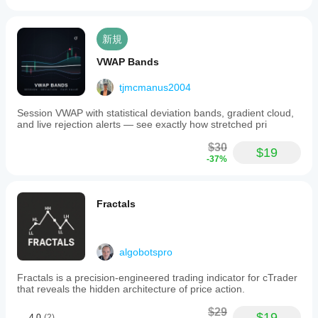
新規
VWAP Bands
tjmcmanus2004
Session VWAP with statistical deviation bands, gradient cloud,
and live rejection alerts — see exactly how stretched pri
$30
$19
-37%
Fractals
algobotspro
Fractals is a precision-engineered trading indicator for cTrader
that reveals the hidden architecture of price action.
$29
$19
4.0
(2)