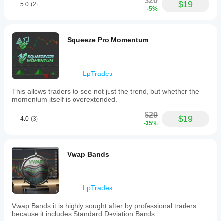
ラインブレイク
$20
ター
$19
5.0
(2)
3. サポートバウンス
 » 
サポートクラウド
（ピン
整す
-5%
を適
ク）に注目してください。上昇トレンドのプルバ
べき
用
し
ック中に価格がこのゾーンに触れると、機関投資
です
て、
家が介入することが多い「バリューバイ」エリア
か？
さま
Squeeze Pro Momentum
を表します。
ざま
はい。
な市
パラメ
場環
ーター
技術的パラメーター
境で
LpTrades
を変更
の挙
するこ
期間：
 高値と安値を計算するための遡及期間
This allows traders to see not just the trend, but whether the
動を
とで、
（デフォルト：20）。
momentum itself is overextended.
ご確
インジ
ATRフィルタ乗数：
 小さなスパイクに巻き込ま
認く
ケータ
れないように極端な値の周りの「パディング」
$29
ださ
$19
4.0
(3)
ーを戦
を調整します。
-35%
い。
略に適
完全にカスタマイズ可能な色：
 上部、中間、下
応させ
部のクラウドを個人のチャートテンプレートに
ること
合わせて調整できます。
Vwap Bands
ができ
ます。
なぜこのツールが不可欠なのか
LpTrades
ほとんどのトレーダーはサポートとレジスタンス
を単一のラインとして扱うため失敗します。実際
Vwap Bands it is highly sought after by professional traders
にはそれらは
ゾーン
です。 
スマートドンチアン・
because it includes Standard Deviation Bands
クラウドリバーサル
はこれらのゾーンを数学的に