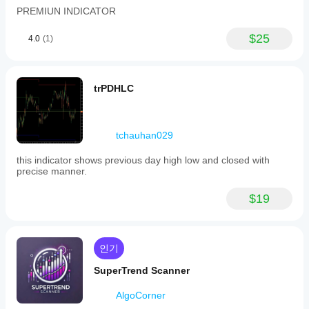
PREMIUN INDICATOR
$25
4.0
(1)
trPDHLC
tchauhan029
this indicator shows previous day high low and closed with
precise manner.
$19
인기
SuperTrend Scanner
AlgoCorner