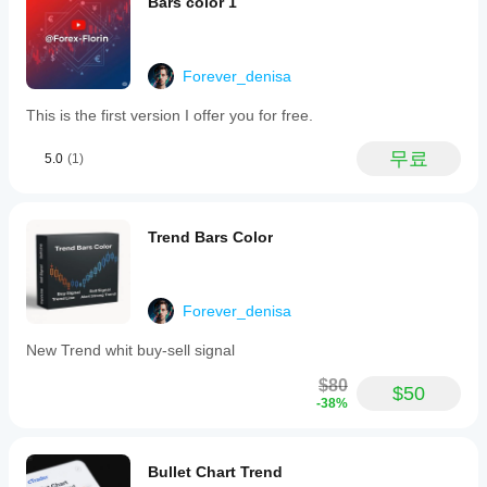
Bars color 1
다양
지
한
표
심벌
매
및
Forever_denisa
기간
개
에
변
This is the first version I offer you for free.
지표
수
를
를
무료
5.0
(1)
적용
조
하여
정
다양
해
한
Trend Bars Color
야
시장
하
조건
에서
나
지표
요?
Forever_denisa
가
예,
어떻
New Trend whit buy-sell signal
매개
게
변수
작동
$80
$50
를
하는
-38%
수정
지
하여
이해
자신
할
의
Bullet Chart Trend
수