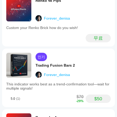
Renko 4k Pips
설치
어떤
후
cTrader
모두
5
4
3
2
1
인스
앱이
턴스
Forever_denisa
를
Store의
MartingaleMind
추가
지표를
Custom your Renko Brick how do you wish!
하여
지원하
June 5, 2025
기술
나요?
무료
분석
맞춤형
을
지
지표는
GridBotCommander
위한
표
cTrader
지표
를
Windows
인기
May 24, 2025
를
및 Mac에
어
사용
Trading Fusion Bars 2
서만 사
떻
할
용할 수
게
수
Forever_denisa
있습니
있습
테
다.
니
스
This indicator works best as a trend-confirmation tool—wait for
다.
트
multiple signals!
할
$70
수
$50
5.0
(1)
-29%
있
나
요?