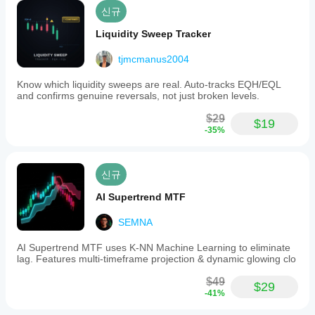
신규
Liquidity Sweep Tracker
tjmcmanus2004
Know which liquidity sweeps are real. Auto-tracks EQH/EQL
and confirms genuine reversals, not just broken levels.
$29
$19
-35%
신규
AI Supertrend MTF
SEMNA
AI Supertrend MTF uses K-NN Machine Learning to eliminate
lag. Features multi-timeframe projection & dynamic glowing clo
$49
$29
-41%