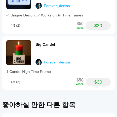
Forever_denisa
✅ Unique Design. ✅ Works on All Time frames
$50
$30
4.5
(2)
-40%
Big Candel
Forever_denisa
1 Candel High Time Freme
$50
$30
4.5
(2)
-40%
좋아하실 만한 다른 항목