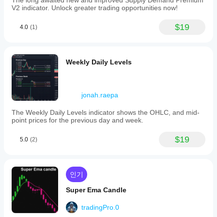
The long awaited new and improved Supply Demand Premium
V2 indicator. Unlock greater trading opportunities now!
$19
4.0
(1)
Weekly Daily Levels
jonah.raepa
The Weekly Daily Levels indicator shows the OHLC, and mid-
point prices for the previous day and week.
$19
5.0
(2)
인기
Super Ema Candle
tradingPro.0