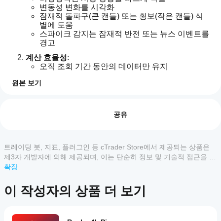
변동성 변화를 시각화
잠재적 돌파구(큰 캔들) 또는 횡보(작은 캔들) 식
별에 도움
스파이크 감지는 잠재적 반전 또는 뉴스 이벤트를 
경고
계산 효율성
:
오직 조회 기간 동안의 데이터만 유지
통계를 점진적으로 업데이트
원본 보기
차트 성능에 미치는 영향 최소화
지표 프로필
지
표
리뷰: 2
를
공유
어
5
50 %
떻
4
50 %
게
트레이딩 봇, 지표, 플러그인 등 cTrader Store에서 제공되는 상품은
3
0 %
사
제3자 개발자에 의해 제공되며, 이는 단순히 정보 및 기술적 접근을 목
용
2
0 %
적으로 제공된 것입니다. cTrader Store는 중개인이 아니며, 투자 조
확장
할
언, 개인별 추천 또는 향후 성과에 대한 어떠한 보장도 제공하지 않습
1
0 %
수
니다.
이 작성자의 상품 더 보기
있
나
요?
고객 리뷰