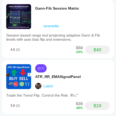
Gann-Fib Session Matrix
tarantella
Session-based range tool projecting adaptive Gann & Fib
levels with auto bias flip and extensions.
$50
$40
4.5
(2)
-20%
인기
ATR_RR_EMASignalPanel
Labot
Trade the Trend Flip. Control the Risk. 🎯📈”
$35
$19
5.0
(2)
-46%