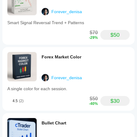
Forever_denisa
Smart Signal Reversal Trend + Patterns
$70
$50
-29%
Forex Market Color
Forever_denisa
A single color for each session.
$50
$30
4.5
(2)
-40%
Bullet Chart