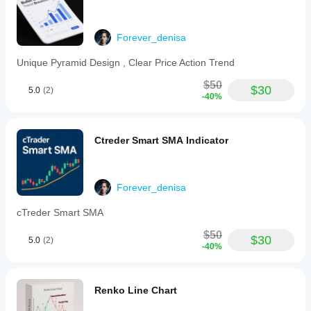
전략
있습
에
니
맞게
다.
Forever_denisa
지표
를
Unique Pyramid Design , Clear Price Action Trend
조정
할
$50
$30
수
5.0
(2)
-40%
있습
니
다.
Ctreder Smart SMA Indicator
Forever_denisa
cTreder Smart SMA
$50
$30
5.0
(2)
-40%
Renko Line Chart