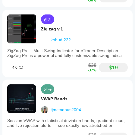
-50%
인기
Zig zag v.1
kobud.222
ZigZag Pro – Multi-Swing Indicator for cTrader Description:
ZigZag Pro is a powerful and fully customizable swing indica
$30
$19
4.0
(1)
-37%
신규
VWAP Bands
tjmcmanus2004
Session VWAP with statistical deviation bands, gradient cloud,
and live rejection alerts — see exactly how stretched pri