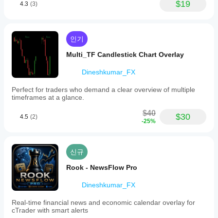
$19
4.3
(3)
인기
Multi_TF Candlestick Chart Overlay
Dineshkumar_FX
Perfect for traders who demand a clear overview of multiple
timeframes at a glance.
$40
$30
4.5
(2)
-25%
신규
Rook - NewsFlow Pro
Dineshkumar_FX
Real-time financial news and economic calendar overlay for
cTrader with smart alerts