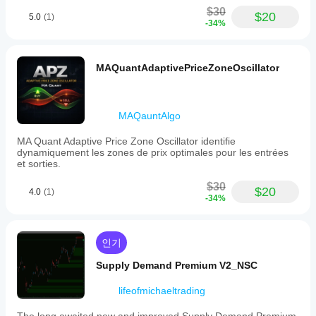
$30
$20
5.0
(1)
-34%
MAQuantAdaptivePriceZoneOscillator
MAQauntAlgo
MA Quant Adaptive Price Zone Oscillator identifie
dynamiquement les zones de prix optimales pour les entrées
et sorties.
$30
$20
4.0
(1)
-34%
인기
Supply Demand Premium V2_NSC
lifeofmichaeltrading