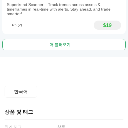
Supertrend Scanner – Track trends across assets &
timeframes in real-time with alerts. Stay ahead, and trade
smarter!
$19
4.5
(2)
더 불러오기
한국어
상품 및 태그
인기 태그
상품