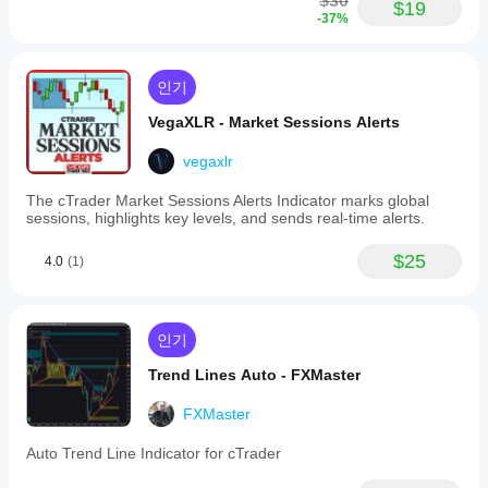
$30
$19
-37%
인기
VegaXLR - Market Sessions Alerts
vegaxlr
The cTrader Market Sessions Alerts Indicator marks global
sessions, highlights key levels, and sends real-time alerts.
$25
4.0
(1)
인기
Trend Lines Auto - FXMaster
FXMaster
Auto Trend Line Indicator for cTrader