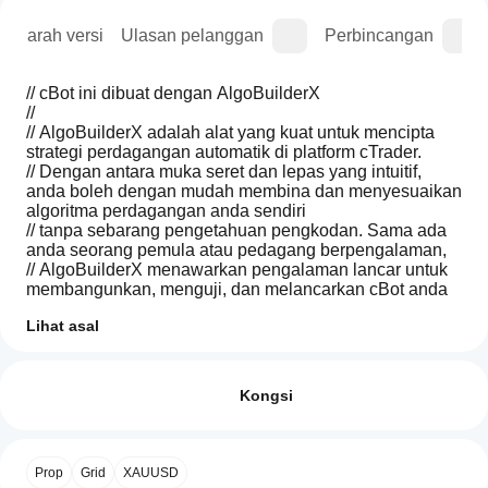
Sejarah versi
Ulasan pelanggan
Perbincangan
// cBot ini dibuat dengan AlgoBuilderX
//
// AlgoBuilderX adalah alat yang kuat untuk mencipta 
strategi perdagangan automatik di platform cTrader.
// Dengan antara muka seret dan lepas yang intuitif, 
anda boleh dengan mudah membina dan menyesuaikan 
algoritma perdagangan anda sendiri
// tanpa sebarang pengetahuan pengkodan. Sama ada 
anda seorang pemula atau pedagang berpengalaman,
// AlgoBuilderX menawarkan pengalaman lancar untuk 
membangunkan, menguji, dan melancarkan cBot anda 
sendiri
Lihat asal
//
// Lawati algobuilderx untuk mula membina cBot anda 
Bagaimanakah
Ringkasan AI
hari ini!
cara untuk
Ulasan: 0
Prop
memulakan
Kongsi
Firm
Strategy
cBot?
cBot ini adalah contoh, dibuat untuk tujuan demonstrasi 
(Made
Selepas
with
menggunakan AlgoBuilderX dan 
hanya berfungsi 
Aplikasi
pemasangan,
Ulasan pelanggan
AlgoBuilderX)
pada akaun demo.
Prop
Grid
XAUUSD
cTrader
mulakan
tika
is