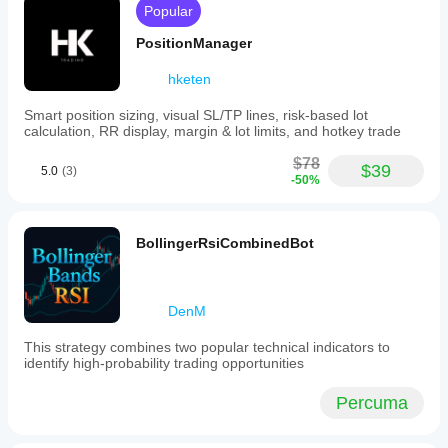
Popular
includes
configurable
PositionManager
risk
management
parameters
hketen
such
as
Smart position sizing, visual SL/TP lines, risk-based lot
equity
calculation, RR display, margin & lot limits, and hotkey trade
stop
loss,
$78
$39
5.0
(3)
equity
-50%
target,
and
daily
target;
BollingerRsiCombinedBot
upon
reaching
these
limits,
DenM
it
halts
This strategy combines two popular technical indicators to
new
identify high‑probability trading opportunities
trades
and
resumes
Percuma
trading
based
on