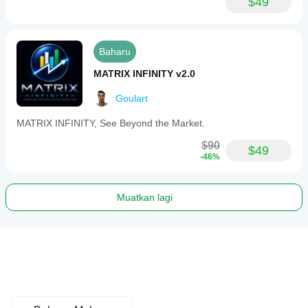
$49
Baharu
MATRIX INFINITY v2.0
Goulart
MATRIX INFINITY, See Beyond the Market.
$90
$49
-46%
Muatkan lagi