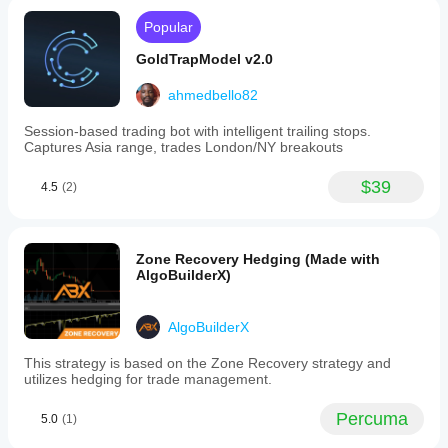
a
Popular
set
restart
GoldTrapModel v2.0
time.
Default
settings
ahmedbello82
are
optimized
Session-based trading bot with intelligent trailing stops.
for
Captures Asia range, trades London/NY breakouts
trading
XAUUSD
$39
4.5
(2)
(gold).
This
cBot
serves
as
Zone Recovery Hedging (Made with
a
AlgoBuilderX)
demonstration
of
how
AlgoBuilderX
to
build
This strategy is based on the Zone Recovery strategy and
and
utilizes hedging for trade management.
customize
strategies
with
Percuma
5.0
(1)
risk
controls