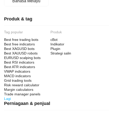
Bahasa Melayu
Produk & tag
Tag popular
Produk
Best free trading bots
cBot
Best free indicators
Indikator
Best XAGUSD bots
Plugin
Best XAUUSD robots
Strategi salin
EURUSD scalping bots
Best RSI indicators
Best ATR indicators
VWAP indicators
MACD indicators
Grid trading tools
Risk reward calculator
Margin calculators
Trade manager panels
Lagi
Perniagaan & penjual