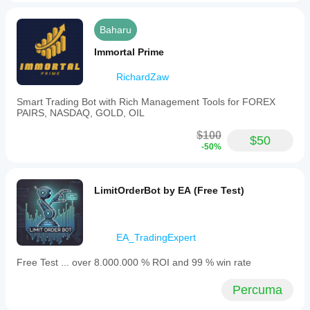
suitable
for
Baharu
proprietary
trading
Immortal Prime
firms.
It
is
RichardZaw
not
optimized
Smart Trading Bot with Rich Management Tools for FOREX
for
PAIRS, NASDAQ, GOLD, OIL
live
trading
$100
$50
and
-50%
is
intended
as
a
LimitOrderBot by EA (Free Test)
starting
point
for
strategy
EA_TradingExpert
development
and
Free Test ... over 8.000.000 % ROI and 99 % win rate
testing
within
the
Percuma
AlgoBuilderX
environment.