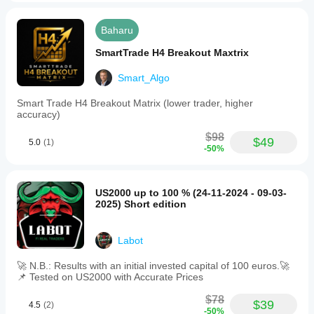
Baharu
SmartTrade H4 Breakout Maxtrix
Smart_Algo
Smart Trade H4 Breakout Matrix (lower trader, higher
accuracy)
$98
$49
5.0
(1)
-50%
US2000 up to 100 % (24-11-2024 - 09-03-
2025) Short edition
Labot
🚀 N.B.: Results with an initial invested capital of 100 euros.🚀
📌 Tested on US2000 with Accurate Prices
$78
$39
4.5
(2)
-50%