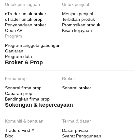
Untuk perniagaan
Untuk penjual
cTrader untuk broker
Menjadi penjual
cTrader untuk prop
Terbitkan produk
Penyepaduan broker
Promosikan produk
Open API
Kisah kejayaan
Program
Program anggota gabungan
Ganjaran
Program duta
Broker & Prop
Firma prop
Broker
Senarai firma prop
Senarai broker
Cabaran prop
Bandingkan firma prop
Sokongan & kepercayaan
Komuniti & bantuan
Terma & dasar
Traders First™
Dasar privasi
Blog
Syarat Penggunaan