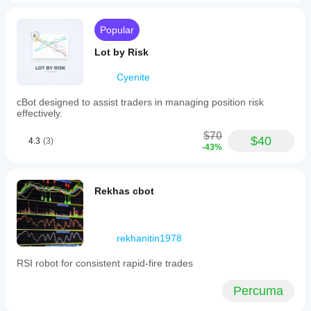
Profil dagangan
Popular
Lot by Risk
Cyenite
cBot designed to assist traders in managing position risk
effectively.
$70
$40
4.3
(3)
-43%
Rekhas cbot
rekhanitin1978
RSI robot for consistent rapid‑fire trades
Percuma