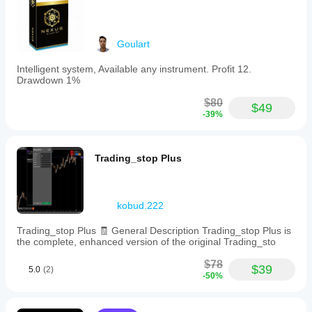
fungsi AlgoBuilderX dan berfungsi sebagai titik 
prestasi bot
when
permulaan untuk mencipta strategi tersuai. Adalah 
tersebut
TRIX
disyorkan agar anda menguji dan mengoptimumkan 
dalam
falls
sebarang strategi dengan teliti sebelum 
below
penggunaan
Goulart
a
melaksanakannya pada akaun perdagangan sebenar.
sebenar.
sell
Intelligent system, Available any instrument. Profit 12.
trigger,
Drawdown 1%
initiating
trades
$80
$49
at
-39%
each
new
candle
if
Trading_stop Plus
no
positions
are
open.
kobud.222
Open
positions
Trading_stop Plus 🧾 General Description Trading_stop Plus is
are
the complete, enhanced version of the original Trading_sto
managed
using
$78
a
$39
5.0
(2)
-50%
grid
strategy.
The
cBot