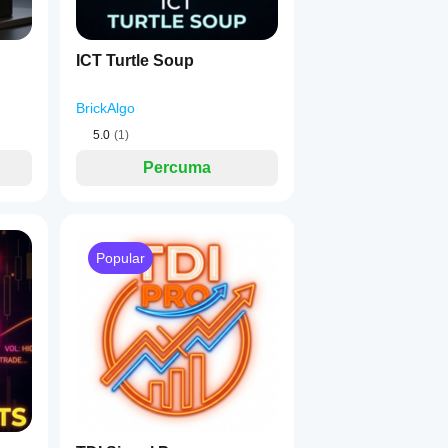
ICT Turtle Soup
BrickAlgo
5.0
(1)
Percuma
Popular