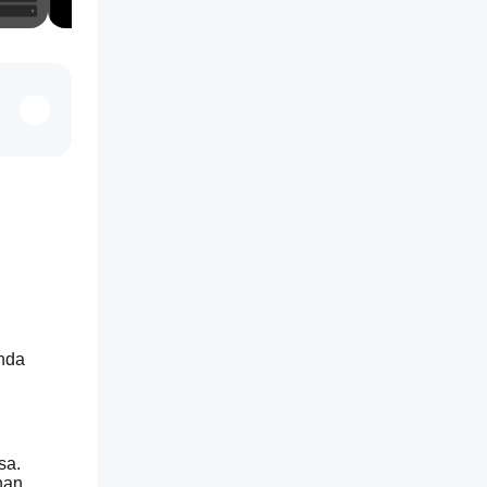
nda 
sa.
han.