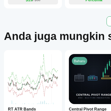
$38
Anda juga mungkin 
Baharu
RT ATR Bands
Central Pivot Range