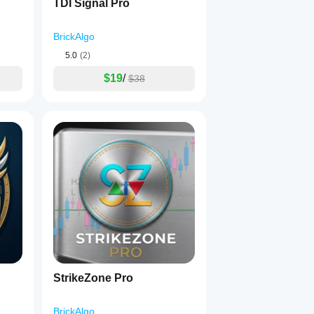
TDI Signal Pro
BrickAlgo
5.0
(2)
$19
/
$38
StrikeZone Pro
BrickAlgo