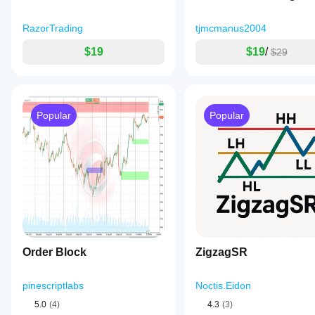
RazorTrading
tjmcmanus2004
$19
$19
/
$29
Popular
Popular
Order Block
ZigzagSR
pinescriptlabs
Noctis.Eidon
5.0
(4)
4.3
(3)