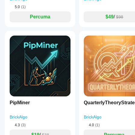
5.0
(1)
Percuma
$49
/
$98
PipMiner
QuarterlyTheoryStrat
BrickAlgo
BrickAlgo
4.3
(3)
4.0
(1)
$19
/
Percuma