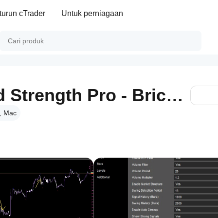
turun cTrader
Untuk perniagaan
Heikin Ashi Trend Strength Pro - BrickAlgo
, Mac