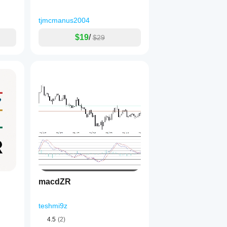
tjmcmanus2004
$19
/
$29
macdZR
teshmi9z
4.5
(2)