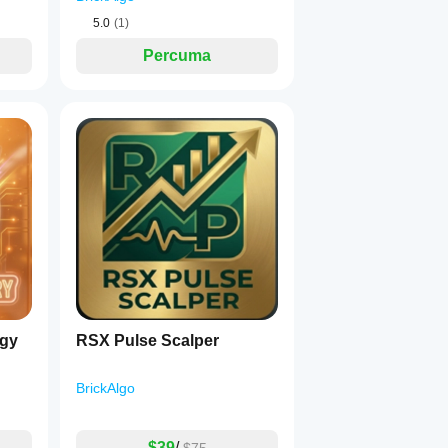
5.0
(1)
Percuma
egy
RSX Pulse Scalper
BrickAlgo
$39
/