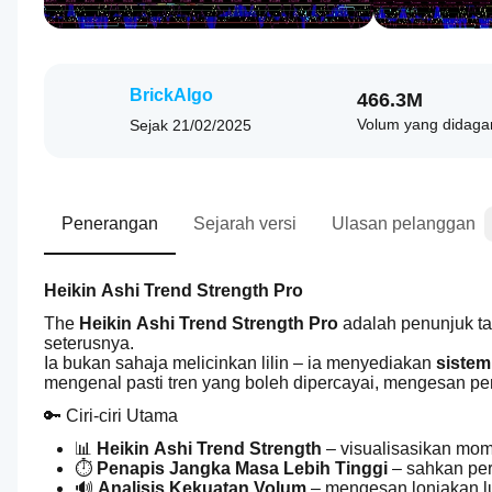
BrickAlgo
466.3M
Volum yang didag
Sejak
21/02/2025
Penerangan
Sejarah versi
Ulasan pelanggan
Heikin Ashi Trend Strength Pro
The 
Heikin Ashi Trend Strength Pro
 adalah penunjuk t
seterusnya.
Ia bukan sahaja melicinkan lilin – ia menyediakan 
sistem
mengenal pasti tren yang boleh dipercayai, mengesan pe
🔑 Ciri-ciri Utama
📊 
Heikin Ashi Trend Strength
 – visualisasikan mom
⏱️ 
Penapis Jangka Masa Lebih Tinggi
 – sahkan pe
🔊 
Analisis Kekuatan Volum
 – mengesan lonjakan l