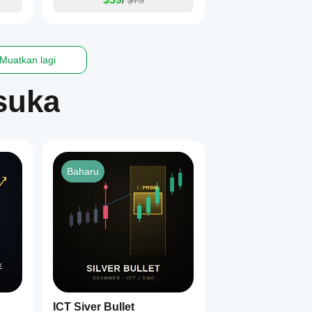
$75
Muatkan lagi
suka
Baharu
ICT Siver Bullet