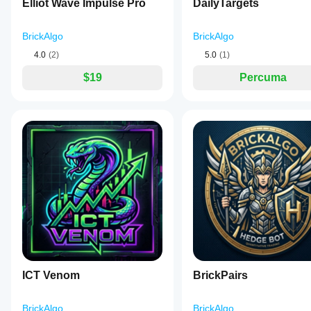
Elliot Wave Impulse Pro
DailyTargets
BrickAlgo
BrickAlgo
4.0
(2)
5.0
(1)
$19
Percuma
ICT Venom
BrickPairs
BrickAlgo
BrickAlgo