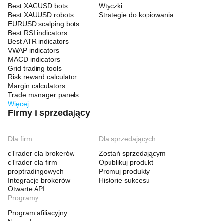
Best XAGUSD bots
Wtyczki
Best XAUUSD robots
Strategie do kopiowania
EURUSD scalping bots
Best RSI indicators
Best ATR indicators
VWAP indicators
MACD indicators
Grid trading tools
Risk reward calculator
Margin calculators
Trade manager panels
Więcej
Firmy i sprzedający
Dla firm
Dla sprzedających
cTrader dla brokerów
Zostań sprzedającym
cTrader dla firm
Opublikuj produkt
proptradingowych
Promuj produkty
Integracje brokerów
Historie sukcesu
Otwarte API
Programy
Program afiliacyjny