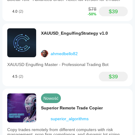
$78
$39
4.0
(2)
-50%
XAUUSD_EngulfingStrategy v1.0
ahmedbello82
XAUUSD Engulfing Master - Professional Trading Bot
$39
4.5
(2)
Nowość
Superior Remote Trade Copier
superior_algorithms
Copy trades remotely from different computers with risk
management, prop firm compliance, and dynamic lot sizing.