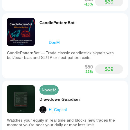
$39
handling
-10%
and
improved
risk
CandlePatternBot
control.
A
free
2-
day
DenM
trial
is
CandlePatternBot — Trade classic candlestick signals with
available
bull/bear bias and SL/TP or next-pattern exits.
to
experience
$50
$39
all
-22%
features
without
commitment.
The
Nowość
product
is
Drawdown Guardian
offered
via
H_Capital
subscription
with
Watches your equity in real time and blocks new trades the
full
moment you're near your daily or max loss limit.
access
to