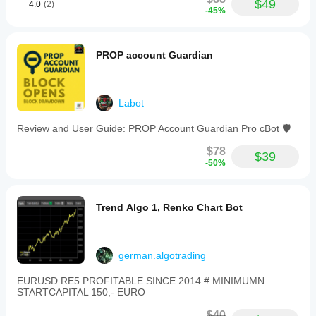
$49
4.0
(2)
into
-45%
customizable
Zwiększ swój potencjał zysku i zmniejsz ryzyko z 
levels,
Order Manager PRO 8.6
moving
PROP account Guardian
stop
Szybko i precyzyjnie zyskaj pełną kontrolę nad 
loss
swoimi zleceniami.
to
break-
even,
Labot
closing
all
Review and User Guide: PROP Account Guardian Pro cBot 🛡️
orders
immediately,
$78
$39
and
-50%
quick
risk
selection
(full
Trend Algo 1, Renko Chart Bot
or
half
risk).
Built-
german.algotrading
in
automation
EURUSD RE5 PROFITABLE SINCE 2014 # MINIMUMN
features
STARTCAPITAL 150,- EURO
reduce
workload
$40
by