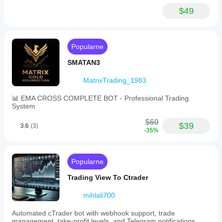
pro
$49
features
and
no
long-
Popularne
term
commitment.
SMATAN3
Payment
is
accepted
MatrixTrading_1983
through
PayPal.
📊 EMA CROSS COMPLETE BOT - Professional Trading
System
Profil handlowy
$60
$39
3.6
(3)
-35%
Popularne
Trading View To Ctrader
mihlali700
Automated cTrader bot with webhook support, trade
management, take-profit levels, and Telegram notifications