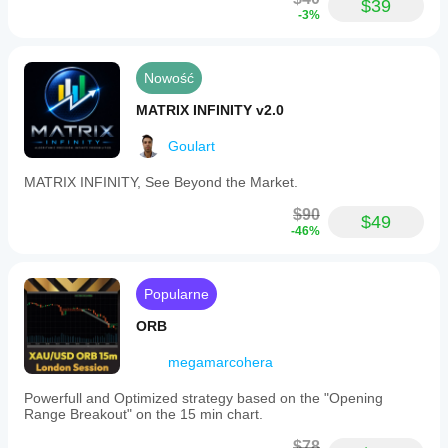
$39
automatically
-3%
moving
stop
loss
Nowość
to
entry
MATRIX INFINITY v2.0
when
profit
targets
Goulart
are
reached
MATRIX INFINITY, See Beyond the Market.
and
enabling
$90
$49
semi-
-46%
automatic
partial
profit-
taking
Popularne
based
on
ORB
predefined
amounts.
megamarcohera
The
bot
Powerfull and Optimized strategy based on the "Opening
supports
Range Breakout" on the 15 min chart.
hotkeys
for
$78
instant