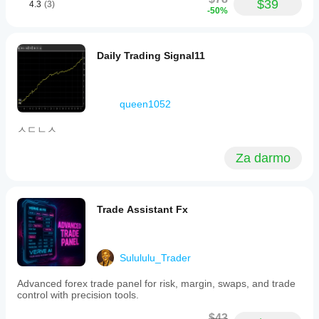
$39
4.3
(3)
commands
-50%
such
as
opening/calculating
Daily Trading Signal11
position
size,
opening
trades,
closing
queen1052
partial
or
ㅅㄷㄴㅅ
all
orders,
Za darmo
and
quickly
setting
stop
loss
Trade Assistant Fx
levels.
It
is
suited
Sulululu_Trader
for
traders
Advanced forex trade panel for risk, margin, swaps, and trade
seeking
control with precision tools.
precise,
efficient
$43
order