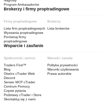
Nagrody
Program Ambasadorów
Brokerzy i firmy proptradingowe
Firmy proptradingowe
Brokerzy
Lista firm proptradingowych
Lista brokerów
Wyzwania proptradingowe
Porównaj firmy
proptradingowe
Wsparcie i zaufanie
Społeczność i pomoc
Warunki i zasady
Traders First™
Polityka prywatności
Blog
Warunki użytkowania
Otwórz cTrader Web
Prawa autorskie
Discord
Serwer MCP cTrader
Centrum Pomocy
Częste pytania
Podstawy cTrader i Store
Skontaktuj się z nami