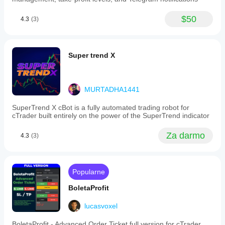
$50
4.3
(3)
Super trend X
MURTADHA1441
SuperTrend X cBot is a fully automated trading robot for
cTrader built entirely on the power of the SuperTrend indicator
Za darmo
4.3
(3)
Popularne
BoletaProfit
lucasvoxel
BoletaProfit - Advanced Order Ticket full version for cTrader