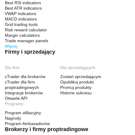
Best RSI indicators
Best ATR indicators
VWAP indicators
MACD indicators
Grid trading tools
Risk reward calculator
Margin calculators
Trade manager panels
Więcej
Firmy i sprzedający
Dla firm
Dla sprzedających
cTrader dla brokerów
Zostań sprzedającym
cTrader dla firm
Opublikuj produkt
proptradingowych
Promuj produkty
Integracje brokerów
Historie sukcesu
Otwarte API
Programy
Program afiliacyjny
Nagrody
Program Ambasadorów
Brokerzy i firmy proptradingowe