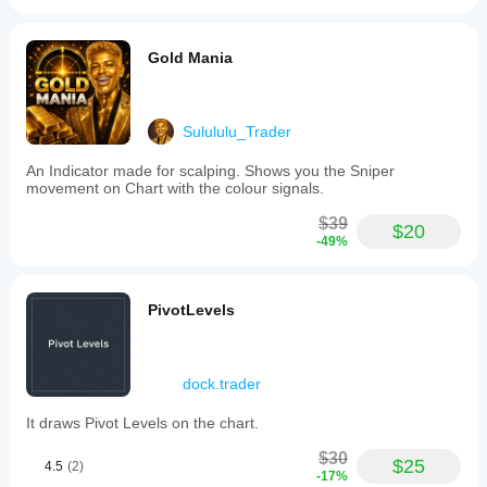
Gold Mania
Sulululu_Trader
An Indicator made for scalping. Shows you the Sniper
movement on Chart with the colour signals.
$39
$20
-49%
PivotLevels
dock.trader
It draws Pivot Levels on the chart.
$30
$25
4.5
(2)
-17%