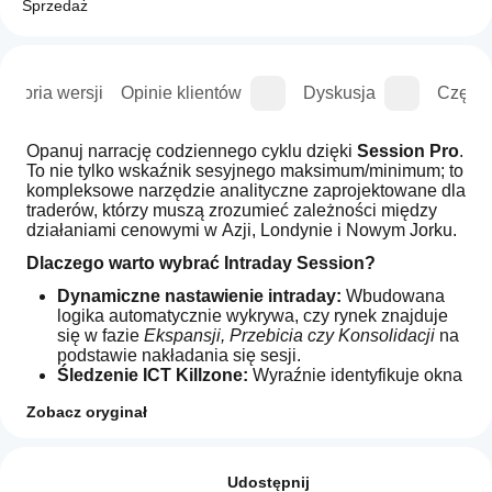
Sprzedaż
istoria wersji
Opinie klientów
Dyskusja
Częste
Opanuj narrację codziennego cyklu dzięki 
Session Pro
. 
To nie tylko wskaźnik sesyjnego maksimum/minimum; to 
kompleksowe narzędzie analityczne zaprojektowane dla 
traderów, którzy muszą zrozumieć zależności między 
działaniami cenowymi w Azji, Londynie i Nowym Jorku.
Dlaczego warto wybrać Intraday Session?
Dynamiczne nastawienie intraday:
 Wbudowana 
logika automatycznie wykrywa, czy rynek znajduje 
się w fazie 
Ekspansji, Przebicia czy Konsolidacji
 na 
podstawie nakładania się sesji.
Śledzenie ICT Killzone:
 Wyraźnie identyfikuje okna 
wysokiej zmienności o dużym prawdopodobieństwie 
Zobacz oryginał
(otwarcia Londynu i Nowego Jorku).
Panel HUD na żywo:
 Wyświetlacz w czasie 
Jak mogę
Podsumowanie AI
rzeczywistym, bez opóźnień, pokazujący aktualną 
zacząć
Opinie: 2
Session
fazę rynku, następne ważne wydarzenie oraz 
używać
Udostępnij
Trend