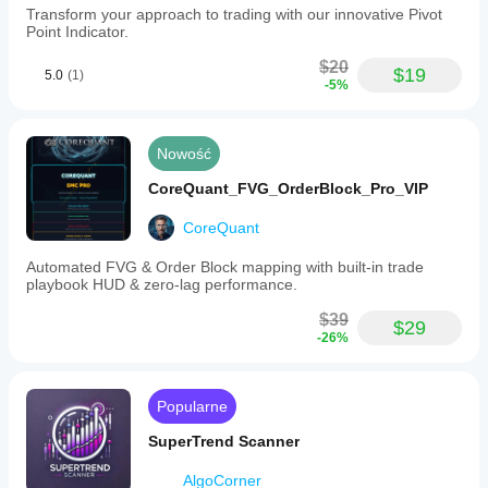
timer
Transform your approach to trading with our innovative Pivot
in
Point Indicator.
real
time
$20
$19
5.0
(1)
without
-5%
lag.
Additionally,
it
offers
Nowość
pattern
recognition
CoreQuant_FVG_OrderBlock_Pro_VIP
capabilities
to
CoreQuant
identify
whether
Automated FVG & Order Block mapping with built-in trade
the
playbook HUD & zero-lag performance.
London
session
$39
has
$29
-26%
broken
the
Asian
range
Popularne
or
if
SuperTrend Scanner
the
New
AlgoCorner
York