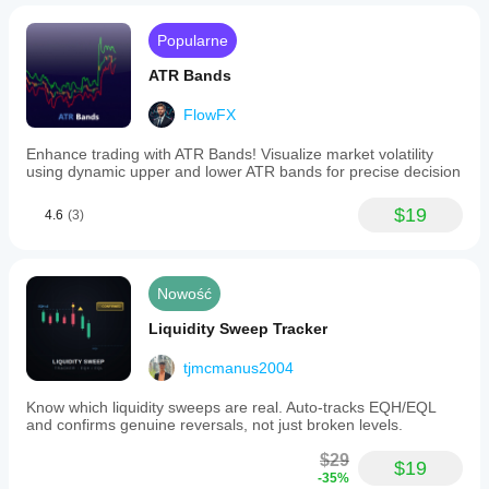
Popularne
ATR Bands
FlowFX
Enhance trading with ATR Bands! Visualize market volatility
using dynamic upper and lower ATR bands for precise decision
$19
4.6
(3)
Nowość
Liquidity Sweep Tracker
tjmcmanus2004
Know which liquidity sweeps are real. Auto-tracks EQH/EQL
and confirms genuine reversals, not just broken levels.
$29
$19
-35%