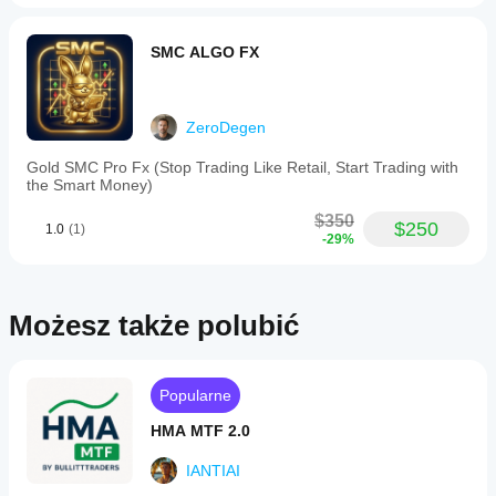
swojej
—
rynkowych.
strategii.
Expansion,
Sweep,
SMC ALGO FX
or
Consolidation
—
based
ZeroDegen
on
session
Gold SMC Pro Fx (Stop Trading Like Retail, Start Trading with
crossovers,
the Smart Money)
providing
a
$350
dynamic
$250
1.0
(1)
-29%
intraday
bias.
The
indicator
highlights
Możesz także polubić
key
volatility
periods
known
Popularne
as
ICT
HMA MTF 2.0
Killzones,
specifically
IANTIAI
the
London