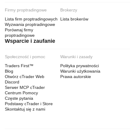
Firmy proptradingowe
Brokerzy
Lista firm proptradingowych
Lista brokerów
Wyzwania proptradingowe
Porównaj firmy
proptradingowe
Wsparcie i zaufanie
Społeczność i pomoc
Warunki i zasady
Traders First™
Polityka prywatności
Blog
Warunki użytkowania
Otwórz cTrader Web
Prawa autorskie
Discord
Serwer MCP cTrader
Centrum Pomocy
Częste pytania
Podstawy cTrader i Store
Skontaktuj się z nami