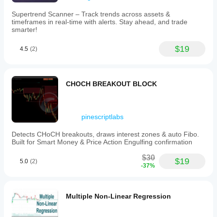
session
is
Supertrend Scanner – Track trends across assets &
confirming
timeframes in real-time with alerts. Stay ahead, and trade
the
smarter!
daily
trend.
$19
4.5
(2)
This
tool
integrates
concepts
from
CHOCH BREAKOUT BLOCK
market
structure
and
liquidity
pinescriptlabs
analysis,
supporting
Detects CHoCH breakouts, draws interest zones & auto Fibo.
traders
Built for Smart Money & Price Action Engulfing confirmation
in
understanding
$30
session
$19
5.0
(2)
-37%
relationships
and
intraday
market
Multiple Non-Linear Regression
dynamics.
Profil wskaźnika