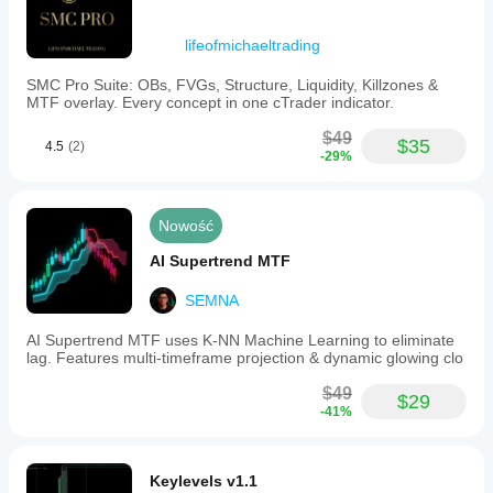
lifeofmichaeltrading
SMC Pro Suite: OBs, FVGs, Structure, Liquidity, Killzones &
MTF overlay. Every concept in one cTrader indicator.
$49
$35
4.5
(2)
-29%
Nowość
AI Supertrend MTF
SEMNA
AI Supertrend MTF uses K-NN Machine Learning to eliminate
lag. Features multi-timeframe projection & dynamic glowing clo
$49
$29
-41%
Keylevels v1.1