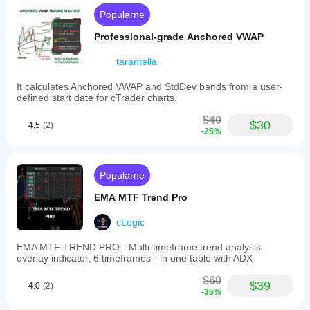
Popularne
Professional-grade Anchored VWAP
tarantella
It calculates Anchored VWAP and StdDev bands from a user-
defined start date for cTrader charts.
$40
$30
4.5
(2)
-25%
Popularne
EMA MTF Trend Pro
cLogic
EMA MTF TREND PRO - Multi-timeframe trend analysis
overlay indicator, 6 timeframes - in one table with ADX
$60
$39
4.0
(2)
-35%