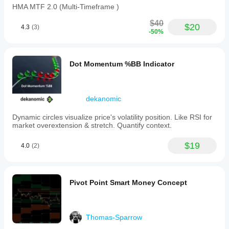
and
HMA MTF 2.0 (Multi-Timeframe )
New
York
$40
$20
4.3
(3)
market
-50%
opens,
to
assist
in
Dot Momentum %BB Indicator
timing
trades.
It
features
dekanomic
a
live
Dynamic circles visualize price's volatility position. Like RSI for
HUD
market overextension & stretch. Quantify context.
dashboard
that
displays
$19
4.0
(2)
the
current
market
phase,
Pivot Point Smart Money Concept
upcoming
major
events,
and
Thomas-Sparrow
a
countdown