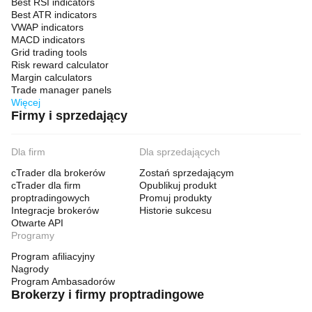
Best RSI indicators
Best ATR indicators
VWAP indicators
MACD indicators
Grid trading tools
Risk reward calculator
Margin calculators
Trade manager panels
Więcej
Firmy i sprzedający
Dla firm
Dla sprzedających
cTrader dla brokerów
Zostań sprzedającym
cTrader dla firm
Opublikuj produkt
proptradingowych
Promuj produkty
Integracje brokerów
Historie sukcesu
Otwarte API
Programy
Program afiliacyjny
Nagrody
Program Ambasadorów
Brokerzy i firmy proptradingowe