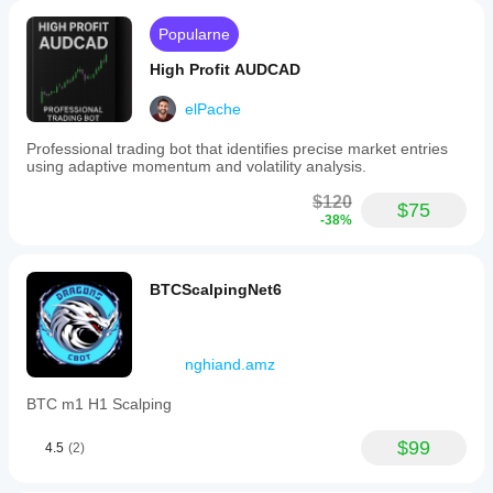
Popularne
High Profit AUDCAD
elPache
Professional trading bot that identifies precise market entries
using adaptive momentum and volatility analysis.
$120
$75
-38%
BTCScalpingNet6
nghiand.amz
BTC m1 H1 Scalping
$99
4.5
(2)