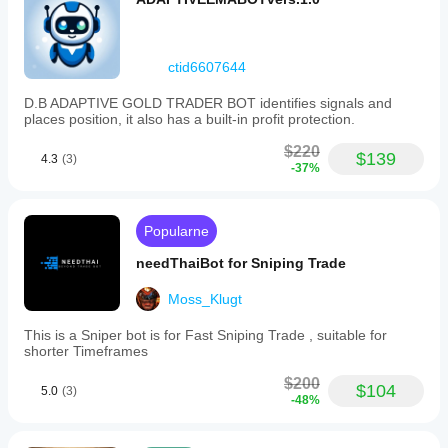
ctid6607644
D.B ADAPTIVE GOLD TRADER BOT identifies signals and
places position, it also has a built-in profit protection.
$220
$139
4.3
(3)
-37%
Popularne
needThaiBot for Sniping Trade
Moss_Klugt
This is a Sniper bot is for Fast Sniping Trade , suitable for
shorter Timeframes
$200
$104
5.0
(3)
-48%