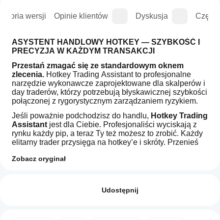
istoria wersji
Opinie klientów
Dyskusja
Częste
ASYSTENT HANDLOWY HOTKEY — SZYBKOŚĆ I 
PRECYZJA W KAŻDYM TRANSAKCJI
Przestań zmagać się ze standardowym oknem 
zlecenia.
 Hotkey Trading Assistant to profesjonalne 
narzędzie wykonawcze zaprojektowane dla skalperów i 
day traderów, którzy potrzebują błyskawicznej szybkości 
połączonej z rygorystycznym zarządzaniem ryzykiem.
Jeśli poważnie podchodzisz do handlu, 
Hotkey Trading 
Assistant
 jest dla Ciebie. Profesjonaliści wyciskają z 
rynku każdy pip, a teraz Ty też możesz to zrobić. Każdy 
elitarny trader przysięga na hotkey’e i skróty. Przenieś 
przewagę na swoją stronę. Zdobądź narzędzie używane 
Zobacz oryginał
przez profesjonalistów i daj swojej strategii handlowej 
impuls, na jaki zasługuje.
Jak
Podsumowanie AI
uruchomić
Opinie: 0
Niezależnie od tego, czy szukałeś asystenta 
HotkeyTradeAssistant
cBota?
Udostępnij
is
handlowego, menedżera zleceń, menedżera hotkey’ów 
a
czy asystenta kupna i sprzedaży—
twoje poszukiwania 
Po
professional
Które
kończą się tutaj!
instalacji
trade
aplikacje
uruchom