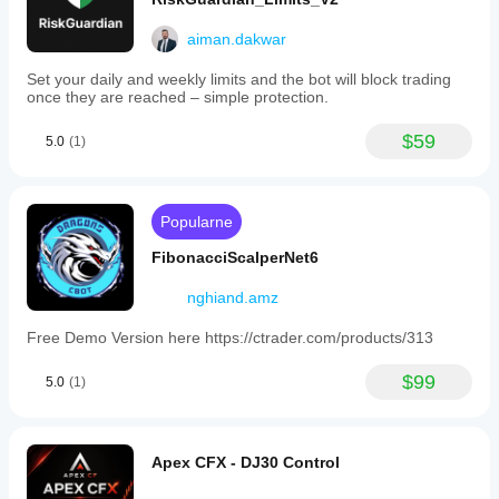
varying
entry
aiman.dakwar
sizes.
HotkeyTradeAssistant
operates
Set your daily and weekly limits and the bot will block trading
strictly
once they are reached – simple protection.
as
a
$59
5.0
(1)
discretionary
tool,
executing
trades
only
Popularne
in
response
FibonacciScalperNet6
to
✅ 
DLACZEGO POTRZEBUJESZ TEGO 
direct
nghiand.amz
ASYSTENTA?
user
commands
Free Demo Version here https://ctrader.com/products/313
Błyskawiczne Wykonanie:
 Natychmiast otwieraj 
without
zlecenia kupna/sprzedaży na rynku za pomocą 
autonomous
skrótów.
$99
trade
5.0
(1)
Precyzyjne Zlecenia Oczekujące:
 Precyzyjnie 
generation.
It
ustawiaj zlecenia oczekujące, korzystając z myszy 
requires
na wykresie.
no
Zlecenia Oczekujące Bez SL/TP:
 Otwieraj zlecenia 
Apex CFX - DJ30 Control
special
bez początkowej ochrony i dostosowuj je 
access
bezpośrednio na wykresie później.