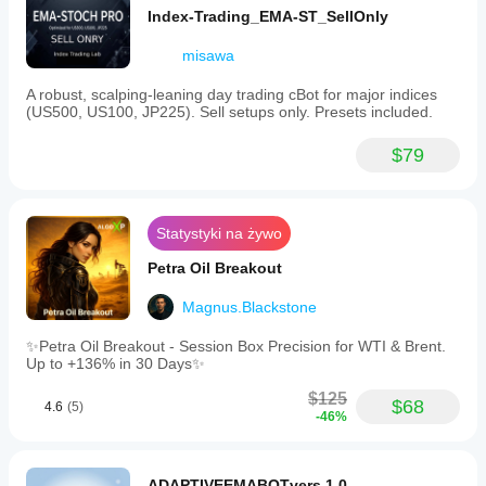
Index-Trading_EMA-ST_SellOnly
Działa tylko na parze 
XAUUSD (złoto)
.
Tylko domyślne mapowanie (mapowanie 
misawa
niestandardowe wyłączone).
Ustawienia ryzyka zablokowane (typ ryzyka 
A robust, scalping-leaning day trading cBot for major indices
ustawiony na stałą kwotę).
(US500, US100, JP225). Sell setups only. Presets included.
Stosunek ryzyka do zysku ustawiony na 2.
Początkowa odległość Stop Loss ustawiona na 20 
$79
pipsów.
Ustawienia zablokowane na $2,00 stałej kwoty i 
0,01 lota.
Ustawienia wizualne i stylu zablokowane na 
Statystyki na żywo
domyślne.
Petra Oil Breakout
Magnus.Blackstone
✨Petra Oil Breakout - Session Box Precision for WTI & Brent.
Up to +136% in 30 Days✨
$125
$68
4.6
(5)
-46%
ADAPTIVEEMABOTvers.1.0