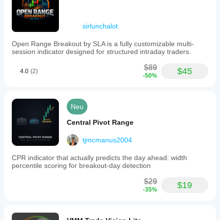
It
provides
a
sirlunchalot
visual
tool
Open Range Breakout by SLA is a fully customizable multi-
for
session indicator designed for structured intraday traders.
technical
analysts
$89
to
$45
4.0
(2)
read
-50%
price
action
more
Neu
accurately
and
Central Pivot Range
confirm
liquidity
events
tjmcmanus2004
based
on
CPR indicator that actually predicts the day ahead: width
open-
percentile scoring for breakout-day detection
close
pivots.
$29
$19
A
-35%
tutorial
video
is
available