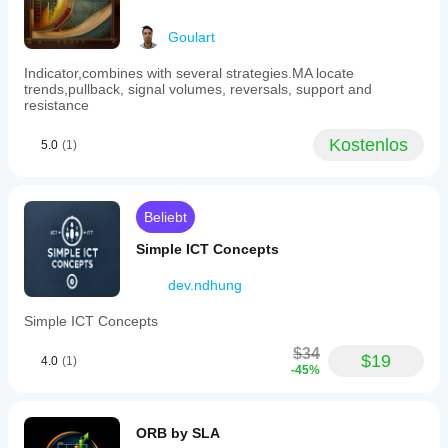
toggle
to
Goulart
declutter
the
Indicator,combines with several strategies.MA locate
chart.
trends,pullback, signal volumes, reversals, support and
SmartZig
resistance
is
tagged
for
Kostenlos
5.0
(1)
key
levels,
break
of
Beliebt
structure
(BOS),
Simple ICT Concepts
liquidity
sweeps
and
dev.ndhung
grabs,
change
Simple ICT Concepts
of
character
$34
$19
(CHOCH),
4.0
(1)
-45%
market
structure,
and
support/resistance
ORB by SLA
analysis.