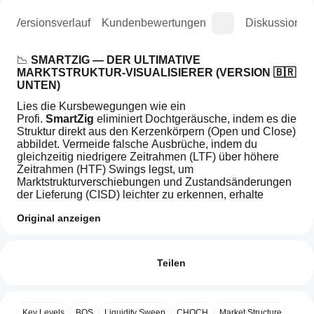
g
Versionsverlauf
Kundenbewertungen
Diskussion
📉 
SMARTZIG — DER ULTIMATIVE 
MARKTSTRUKTUR-VISUALISIERER (VERSION 🇧🇷 
UNTEN)
Lies die Kursbewegungen wie ein 
Profi. 
SmartZig
 eliminiert Dochtgeräusche, indem es die 
Struktur direkt aus den Kerzenkörpern (Open und Close) 
abbildet. Vermeide falsche Ausbrüche, indem du 
gleichzeitig niedrigere Zeitrahmen (LTF) über höhere 
Zeitrahmen (HTF) Swings legst, um 
Marktstrukturverschiebungen und Zustandsänderungen 
der Lieferung (CISD) leichter zu erkennen, erhalte 
bestätigte Kursbewegungen und Liquiditäts-Sweeps, 
Original anzeigen
indem du dich auf Open und Close statt auf Dochte 
verlässt. Verstecke Chart-Balken für mehr Klarheit bei 
Wie kann
KI-Zusammenfassung
deiner technischen Analyse.
ich einen
Bewertungen: 0
SmartZig
Indikator
Teilen
is
✅ 
WARUM AUF SMARTZIG UPGRADEN?
a
verwenden?
Duale Zigzag-Engine:
 Führe zwei unabhängige 
market
Fügen Sie
structure
ZigZags aus, um schnelle und langsame Trends 
Welche
nach der
Kundenbewertungen
visualization
gleichzeitig zu sehen.
Key Levels
BOS
Liquidity Sweep
CHOCH
Market Structure