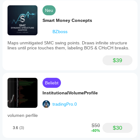
Neu
Smart Money Concepts
BZboss
Maps unmitigated SMC swing points. Draws infinite structure
lines until price touches them, labeling BOS & CHoCH breaks.
$39
Beliebt
InstitutionalVolumeProfile
tradingPro.0
volumen perfile
$50
$30
3.6
(3)
-40%