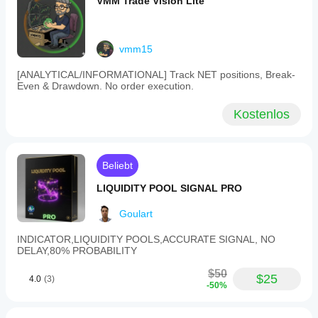
VMM Trade Vision Lite
for
user
guidance.
vmm15
Indikatorprofil
Indikatorkategorie
[ANALYTICAL/INFORMATIONAL] Track NET positions, Break-
Muster
Even & Drawdown. No order execution.
Ausgabetyp
Kostenlos
Visualisierung
Datenanforderungen
Nur Balken
Beliebt
LIQUIDITY POOL SIGNAL PRO
Goulart
INDICATOR,LIQUIDITY POOLS,ACCURATE SIGNAL, NO
DELAY,80% PROBABILITY
$50
$25
4.0
(3)
-50%