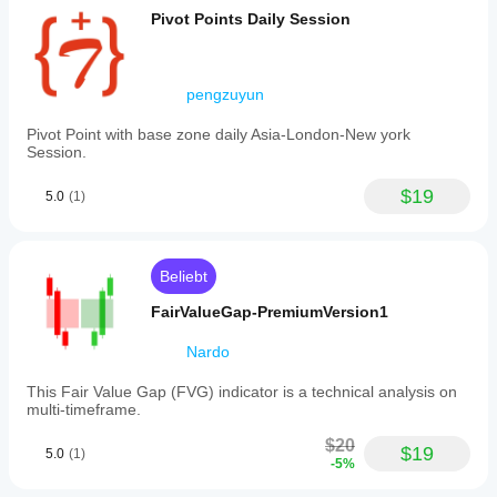
Pivot Points Daily Session
pengzuyun
Pivot Point with base zone daily Asia-London-New york
Session.
$19
5.0
(1)
Beliebt
FairValueGap-PremiumVersion1
Nardo
This Fair Value Gap (FVG) indicator is a technical analysis on
multi-timeframe.
$20
$19
5.0
(1)
-5%