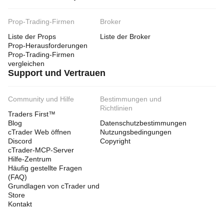
Prop-Trading-Firmen
Broker
Liste der Props
Liste der Broker
Prop-Herausforderungen
Prop-Trading-Firmen
vergleichen
Support und Vertrauen
Community und Hilfe
Bestimmungen und
Richtlinien
Traders First™
Blog
Datenschutzbestimmungen
cTrader Web öffnen
Nutzungsbedingungen
Discord
Copyright
cTrader-MCP-Server
Hilfe-Zentrum
Häufig gestellte Fragen
(FAQ)
Grundlagen von cTrader und
Store
Kontakt