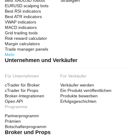
Best XAUUSD robots
Strategien
EURUSD scalping bots
Best RSI indicators
Best ATR indicators
VWAP indicators
MACD indicators
Grid trading tools
Risk reward calculator
Margin calculators
Trade manager panels
Mehr
Unternehmen und Verkäufer
Für Unternehmen
Für Verkäufer
cTrader für Broker
Verkäufer werden
cTrader für Props
Ein Produkt veröffentlichen
Broker-Integrationen
Produkte bewerben
Open API
Erfolgsgeschichten
Programme
Partnerprogramm
Prämien
Botschafterprogramm
Broker und Props