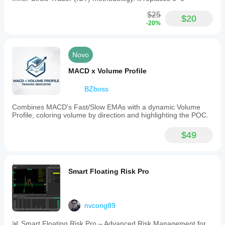
$25
$20
-20%
Novo
MACD x Volume Profile
BZboss
Combines MACD's Fast/Slow EMAs with a dynamic Volume
Profile, coloring volume by direction and highlighting the POC.
$49
Smart Floating Risk Pro
nvcong89
📊 Smart Floating Risk Pro – Advanced Risk Management for