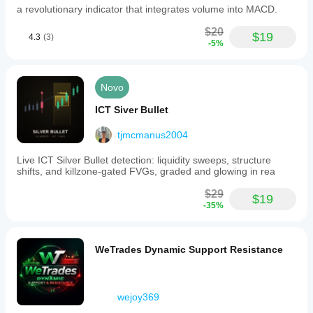
a revolutionary indicator that integrates volume into MACD.
$20
$19
4.3
(3)
-5%
Novo
ICT Siver Bullet
tjmcmanus2004
Live ICT Silver Bullet detection: liquidity sweeps, structure
shifts, and killzone-gated FVGs, graded and glowing in rea
$29
$19
-35%
WeTrades Dynamic Support Resistance
wejoy369