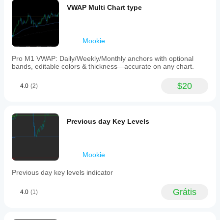
Não é aconselhamento financeiro.
de mercado.
 Esta é uma 
VWAP Multi Chart type
indicador à
ferramenta básica e GRATUITA
 fornecida 
no estado 
sua
em que se encontra
 para fins educacionais e 
estratégia.
informativos.
Mookie
Pro M1 VWAP: Daily/Weekly/Monthly anchors with optional
bands, editable colors & thickness—accurate on any chart.
$20
4.0
(2)
Previous day Key Levels
Mookie
Previous day key levels indicator
Grátis
4.0
(1)