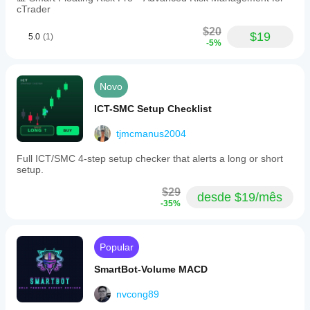
cTrader
$20
$19
5.0
(1)
-5%
Novo
ICT-SMC Setup Checklist
tjmcmanus2004
Full ICT/SMC 4-step setup checker that alerts a long or short
setup.
$29
desde $19/mês
-35%
Popular
SmartBot-Volume MACD
nvcong89