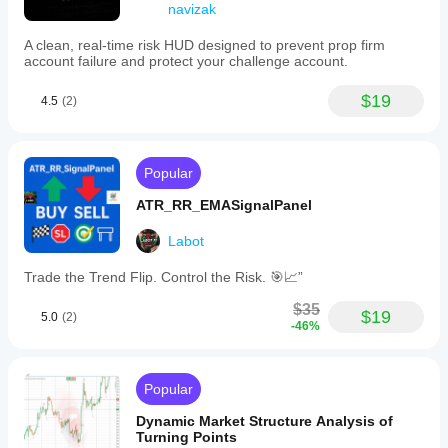
navizak
A clean, real-time risk HUD designed to prevent prop firm
account failure and protect your challenge account.
$19
4.5
(2)
Popular
ATR_RR_EMASignalPanel
Labot
Trade the Trend Flip. Control the Risk. 🎯📈”
$35
$19
5.0
(2)
-46%
Popular
Dynamic Market Structure Analysis of
Turning Points