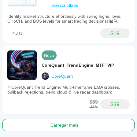
pinescriptlabs
Identify market structure effortlessly with swing highs, lows,
CHoCH, and BOS levels for smart trading decisions! 📊🔍"
$19
4.3
(3)
Novo
CoreQuant_TrendEngine_MTF_VIP
CoreQuant
⚡ CoreQuant Trend Engine: Multi-timeframe EMA crosses,
pullback rejections, trend cloud & live radar dashboard
$69
$39
-44%
Carregar mais