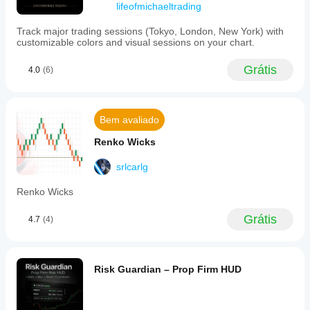
lifeofmichaeltrading
Track major trading sessions (Tokyo, London, New York) with
customizable colors and visual sessions on your chart.
Grátis
4.0
(6)
Bem avaliado
Renko Wicks
srlcarlg
Renko Wicks
Grátis
4.7
(4)
Risk Guardian – Prop Firm HUD