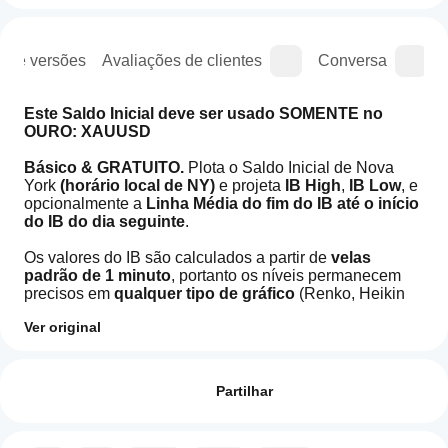
o de versões
Avaliações de clientes
Conversa
Este Saldo Inicial deve ser usado SOMENTE no 
OURO: XAUUSD
Básico & GRATUITO.
 Plota o Saldo Inicial de Nova 
York 
(horário local de NY)
 e projeta 
IB High
, 
IB Low
, e 
opcionalmente a 
Linha Média
do fim do IB até o início 
do IB do dia seguinte
.
Os valores do IB são calculados a partir de 
velas 
padrão de 1 minuto
, portanto os níveis permanecem 
precisos em 
qualquer tipo de gráfico
 (Renko, Heikin 
Ashi, Range, Tick, etc.). 
Ver original
Perfil do indicador
Inclui uma 
caixa sombreada do IB
 e 
rótulos de preço 
Como
na borda direita
. Compatível com horário de verão 
posso
Avaliações: 0
(ancorado na data local de NY).
começar
Partilhar
a utilizar
Principais Características
um
Janela do IB fixa