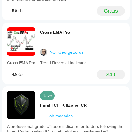
Grátis
5.0
(1)
Cross EMA Pro
NOTGeorgeSoros
Cross EMA Pro – Trend Reversal Indicator
$49
4.5
(2)
Novo
Final_ICT_KillZone_CRT
ab.moqadas
A professional-grade cTrader indicator for traders following the
Inner Circle Trader (ICT) methodology. It replaces 6–8