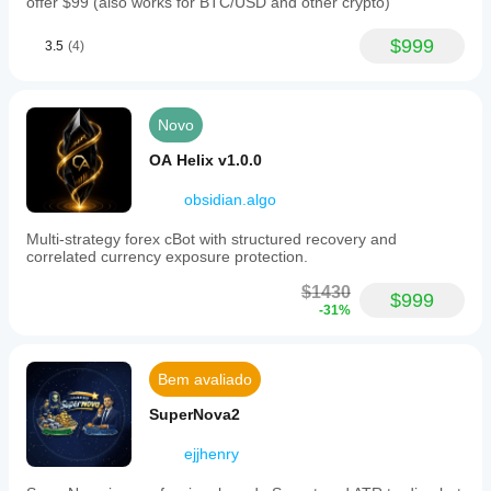
offer $99 (also works for BTC/USD and other crypto)
equity,
drawdown,
win
$999
3.5
(4)
rate,
open
positions,
and
Novo
key
indicators
OA Helix v1.0.0
for
transparency.
Backtest
obsidian.algo
results
from
Multi-strategy forex cBot with structured recovery and
January
correlated currency exposure protection.
2024
to
$1430
$999
March
-31%
2026
show
a
net
Bem avaliado
profit
of
SuperNova2
61.5%,
a
ejjhenry
profit
factor