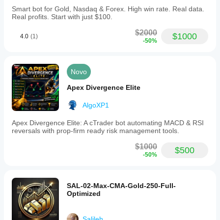
traders.
Smart bot for Gold, Nasdaq & Forex. High win rate. Real data.
No
Real profits. Start with just $100.
external
dependencies
$2000
or
$1000
4.0
(1)
-50%
internet
access
are
required.
Novo
Perfil de negociação
Apex Divergence Elite
Estilo de
negociação
AlgoXP1
Negociação
diária
Apex Divergence Elite: A cTrader bot automating MACD & RSI
reversals with prop-firm ready risk management tools.
Tipo de
estratégia
$1000
Tendência
$500
-50%
Tipo
de
análise
SAL-02-Max-CMA-Gold-250-Full-
Técnica
Optimized
Frequência
das
Salileh