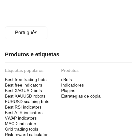
à regra da
empresa
de trading
proprietário
Gestão de riscos
Português
Modelo
de
risco
Lote fixo
Produtos e etiquetas
Tipos de
ordens
Etiquetas populares
Produtos
suportados
Limite
Best free trading bots
cBots
Best free indicators
Indicadores
Quantidade
Best XAGUSD bots
Plugins
máx.
Best XAUUSD robots
Estratégias de cópia
(lotes)
EURUSD scalping bots
1
Best RSI indicators
Best ATR indicators
Controlos
de risco
VWAP indicators
suportados
MACD indicators
Stop loss
Take profit
Grid trading tools
Risk reward calculator
Limite máx. de decréscimo