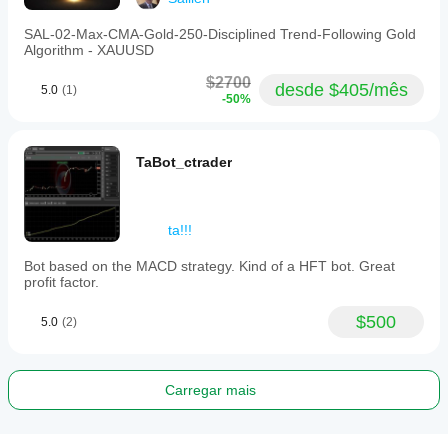
transações
Média
SAL-02-Max-CMA-Gold-250-Disciplined Trend-Following Gold
Algorithm - XAUUSD
Saldo mínimo
recomendado
$2700
desde $405/mês
$1000
5.0
(1)
-50%
Risco por
transação
1%
TaBot_ctrader
Período
do
gráfico
ta!!!
45 minutos
Bot based on the MACD strategy. Kind of a HFT bot. Great
Alavancagem
profit factor.
dos testes de
verificação
1:30
$500
5.0
(2)
Limite de
decréscimo
diário
Carregar mais
1%
Adequação