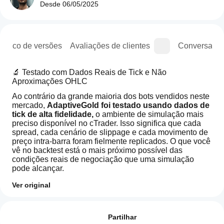
Desde
06/05/2025
stórico de versões
Avaliações de clientes
Conversa
🔬 Testado com Dados Reais de Tick e Não 
Aproximações OHLC
Ao contrário da grande maioria dos bots vendidos neste 
mercado, 
AdaptiveGold foi testado usando dados de 
tick de alta fidelidade, 
o ambiente de simulação mais 
preciso disponível no cTrader. Isso significa que cada 
spread, cada cenário de slippage e cada movimento de 
preço intra-barra foram fielmente replicados. O que você 
vê no backtest está o mais próximo possível das 
condições reais de negociação que uma simulação 
pode alcançar.
Resultados do Backtest (capital inicial de 100.000, 
Ver original
XAUUSD M45):
Como
Resumo de IA
MétricaResultado
inicio
Avaliações: 3
AdaptiveGoldImproved
um
Partilhar
is
Lucro Líquido
 $61.552,57 (+61,5%)