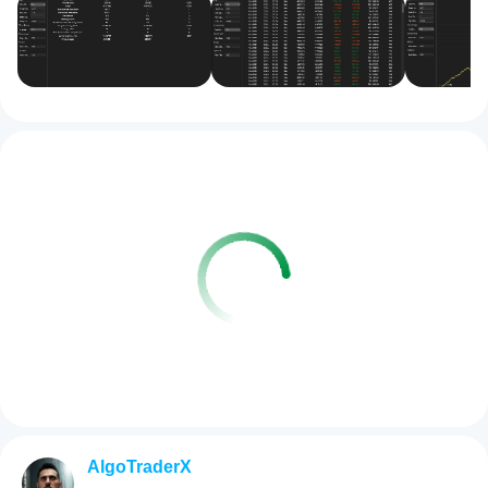
AlgoTraderX