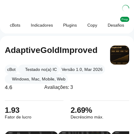
Prop
cBots
Indicadores
Plugins
Copy
Desafios
AdaptiveGoldImproved
cBot
Testado no(a) IC
Versão 1.0, Mar 2026
Windows, Mac, Mobile, Web
4.6
Avaliações: 3
1.93
2.69%
Fator de lucro
Decréscimo máx.