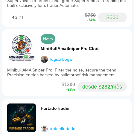
SuperNova is a professional-grade Supertrend ATR trading bot
of
built exclusively for cTrader Automate.
1.93,
a
$750
win
$500
4.2
(4)
-34%
rate
of
68.3%,
and
Novo
maximum
equity
MiniBullAmaSniper Pro Cbot
drawdown
of
3.01%.
logicalboga
It
is
Minibull AMA Sniper Pro: Filter the noise, secure the trend.
suitable
Precision entries backed by bulletproof risk management.
for
traders
$1300
desde $282/mês
seeking
-28%
granular
risk
control
and
FurtadoTrader
low
drawdown,
including
prop
irafaelfurtado
firm