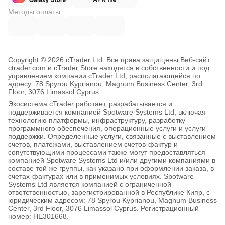
Методы оплаты
Copyright © 2026 cTrader Ltd. Все права защищены.
Веб-сайт
ctrader.com и cTrader Store находятся в собственности и под
управлением компании cTrader Ltd, располагающейся по
адресу: 78 Spyrou Kyprianou, Magnum Business Center, 3rd
Floor, 3076 Limassol Cyprus.
Экосистема cTrader работает, разрабатывается и
поддерживается компанией Spotware Systems Ltd, включая
технологию платформы, инфраструктуру, разработку
программного обеспечения, операционные услуги и услуги
поддержки. Определенные услуги, связанные с выставлением
счетов, платежами, выставлением счетов-фактур и
сопутствующими процессами также могут предоставляться
компанией Spotware Systems Ltd и/или другими компаниями в
составе той же группы, как указано при оформлении заказа, в
счетах-фактурах или в применимых условиях. Spotware
Systems Ltd является компанией с ограниченной
ответственностью, зарегистрированной в Республике Кипр, с
юридическим адресом: 78 Spyrou Kyprianou, Magnum Business
Center, 3rd Floor, 3076 Limassol Cyprus. Регистрационный
номер: HE301668.