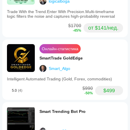
logicalboga
Trade With the Trend.Enter With Precision.Multi-timeframe
logic filters the noise and captures high-probability reversal
$1700
от $141/нед.
-45%
Онлайн-статистика
SmartTrade GoldEdge
Smart_Algo
Intelligent Automated Trading (Gold, Forex, commodities)
$990
$499
5.0
(4)
-50%
Smart Trending Bot Pro