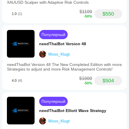
Тестирование
XAUUSD Scalper with Adaptive Risk Controls
бота в вашей
$1100
собственной
$550
1.0
(1)
-50%
среде
поможет
понять, как он
работает в
Популярный
реальных
условиях.
needThaiBot Version 48
Moss_Klugt
needThaiBot Version 48 The New Completed Edition with more
Strategies to adjust and more Risk Management Controls!
$1000
$504
4.0
(4)
-50%
Популярный
needThaiBot Elliott Wave Strategy
Moss_Klugt