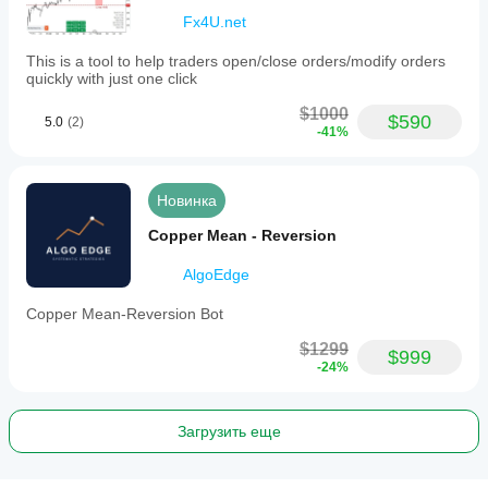
Fx4U.net
This is a tool to help traders open/close orders/modify orders
quickly with just one click
$1000
$590
5.0
(2)
-41%
Новинка
Copper Mean - Reversion
AlgoEdge
Copper Mean-Reversion Bot
$1299
$999
-24%
Загрузить еще