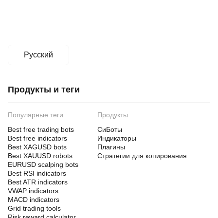
Русский
Продукты и теги
Популярные теги
Продукты
Best free trading bots
СиБоты
Best free indicators
Индикаторы
Best XAGUSD bots
Плагины
Best XAUUSD robots
Стратегии для копирования
EURUSD scalping bots
Best RSI indicators
Best ATR indicators
VWAP indicators
MACD indicators
Grid trading tools
Risk reward calculator