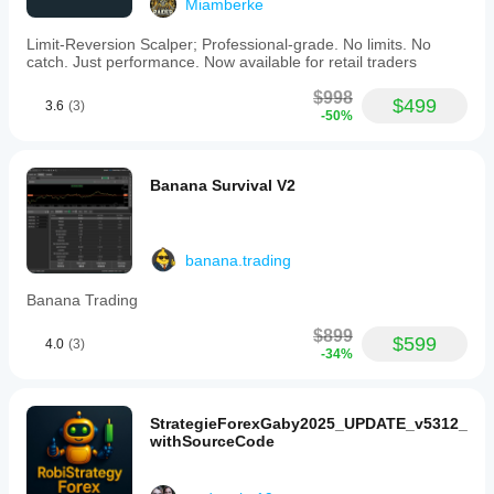
Miamberke
Limit-Reversion Scalper; Professional-grade. No limits. No
catch. Just performance. Now available for retail traders
$998
$499
3.6
(3)
-50%
Banana Survival V2
banana.trading
Banana Trading
$899
$599
4.0
(3)
-34%
StrategieForexGaby2025_UPDATE_v5312_
withSourceCode