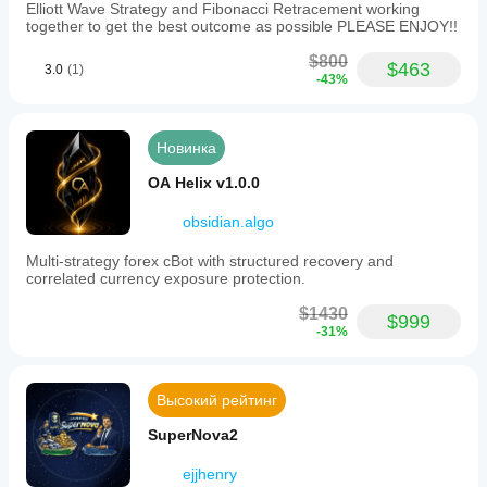
Elliott Wave Strategy and Fibonacci Retracement working
together to get the best outcome as possible PLEASE ENJOY!!
$800
$463
3.0
(1)
-43%
Новинка
OA Helix v1.0.0
obsidian.algo
Multi-strategy forex cBot with structured recovery and
correlated currency exposure protection.
$1430
$999
-31%
Высокий рейтинг
SuperNova2
ejjhenry