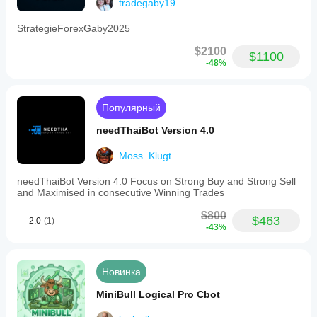
tradegaby19
StrategieForexGaby2025
$2100
$1100
-48%
Популярный
needThaiBot Version 4.0
Moss_Klugt
needThaiBot Version 4.0 Focus on Strong Buy and Strong Sell
and Maximised in consecutive Winning Trades
$800
$463
2.0
(1)
-43%
Новинка
MiniBull Logical Pro Cbot