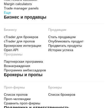
Margin calculators
Trade manager panels
Еще
Бизнес и продавцы
Бизнесу
Продавцам
cTrader для брокеров
Стать продавцом
cTrader для пропов
Опубликовать продукт
Брокерские интеграции
Продвигать продукты
Open API
Истории успеха
Программы
Партнерская программа
Вознаграждения
Программа амбассадоров
Брокеры и пропы
Проп-фирмы
Брокеры
Список пропов
Список брокеров
Проп-челленджи
Сравнить проп-фирмы
Поддержка и ответственность