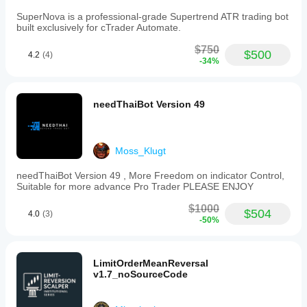
SuperNova is a professional-grade Supertrend ATR trading bot
built exclusively for cTrader Automate.
$750
$500
4.2
(4)
-34%
needThaiBot Version 49
Moss_Klugt
needThaiBot Version 49 , More Freedom on indicator Control,
Suitable for more advance Pro Trader PLEASE ENJOY
$1000
$504
4.0
(3)
-50%
LimitOrderMeanReversal
v1.7_noSourceCode