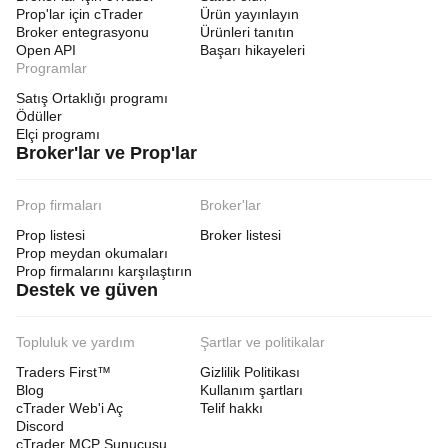
Prop'lar için cTrader
Ürün yayınlayın
Broker entegrasyonu
Ürünleri tanıtın
Open API
Başarı hikayeleri
Programlar
Satış Ortaklığı programı
Ödüller
Elçi programı
Broker'lar ve Prop'lar
Prop firmaları
Broker'lar
Prop listesi
Broker listesi
Prop meydan okumaları
Prop firmalarını karşılaştırın
Destek ve güven
Topluluk ve yardım
Şartlar ve politikalar
Traders First™
Gizlilik Politikası
Blog
Kullanım şartları
cTrader Web'i Aç
Telif hakkı
Discord
cTrader MCP Sunucusu