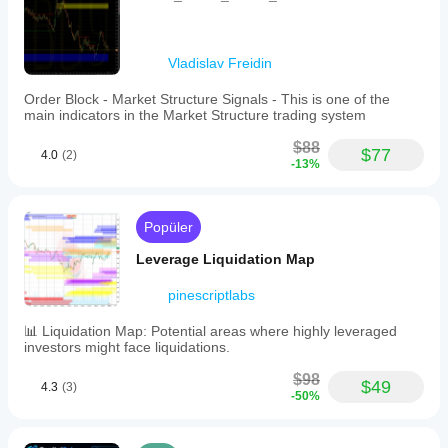
Vladislav Freidin
Order Block - Market Structure Signals - This is one of the
main indicators in the Market Structure trading system
$88
$77
4.0
(2)
-13%
Popüler
Leverage Liquidation Map
pinescriptlabs
📊 Liquidation Map: Potential areas where highly leveraged
investors might face liquidations.
$98
$49
4.3
(3)
-50%