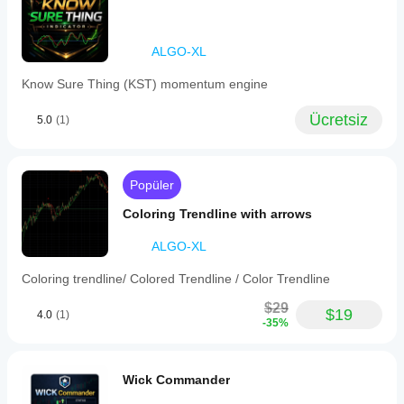
ALGO-XL
Know Sure Thing (KST) momentum engine
Ücretsiz
5.0
(1)
Popüler
Coloring Trendline with arrows
ALGO-XL
Coloring trendline/ Colored Trendline / Color Trendline
$29
$19
4.0
(1)
-35%
Wick Commander