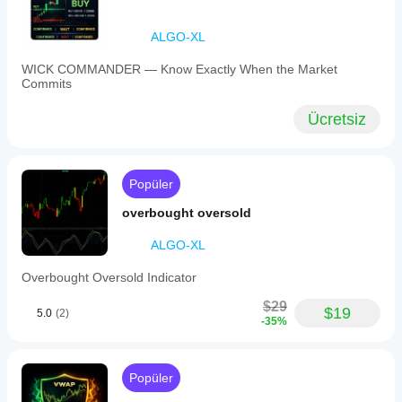
ALGO-XL
WICK COMMANDER — Know Exactly When the Market
Commits
Ücretsiz
Popüler
overbought oversold
ALGO-XL
Overbought Oversold Indicator
$29
$19
5.0
(2)
-35%
Popüler