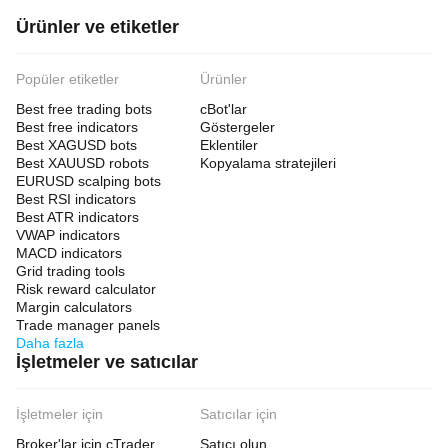
Ürünler ve etiketler
Popüler etiketler
Ürünler
Best free trading bots
cBot'lar
Best free indicators
Göstergeler
Best XAGUSD bots
Eklentiler
Best XAUUSD robots
Kopyalama stratejileri
EURUSD scalping bots
Best RSI indicators
Best ATR indicators
VWAP indicators
MACD indicators
Grid trading tools
Risk reward calculator
Margin calculators
Trade manager panels
Daha fazla
İşletmeler ve satıcılar
İşletmeler için
Satıcılar için
Broker'lar için cTrader
Satıcı olun