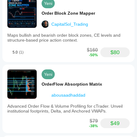
Yeni
Order Block Zone Mapper
CapitalSol_Trading
Maps bullish and bearish order block zones, CE levels and
structure-based price action context.
$160
$80
5.0
(1)
-50%
Yeni
OrderFlow Absorption Matrix
abousaadhaddad
Advanced Order Flow & Volume Profiling for cTrader. Unveil
institutional footprints, Delta, and Anchored VWAPs.
$79
$49
-38%