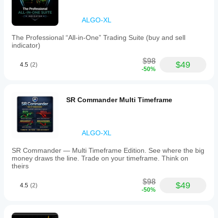
ALGO-XL
The Professional “All-in-One” Trading Suite (buy and sell
indicator)
$98
$49
4.5
(2)
-50%
SR Commander Multi Timeframe
ALGO-XL
SR Commander — Multi Timeframe Edition. See where the big
money draws the line. Trade on your timeframe. Think on
theirs
$98
$49
4.5
(2)
-50%