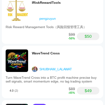
IRiskRewardTools
pengzuyun
Risk Reward Management Tools（风险回报管理工具）
$99
$50
-50%
WaveTrend Cross
SHUBHAM_LALAWAT
Turn WaveTrend Cross into a BTC profit machine precise buy
sell signals, smart momentum edge, no lag trading system
$89
$49
4.0
(2)
-45%