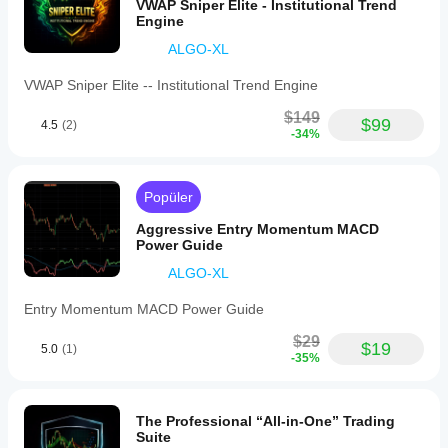
VWAP Sniper Elite - Institutional Trend
Engine
ALGO-XL
VWAP Sniper Elite -- Institutional Trend Engine
$149
$99
4.5
(2)
-34%
Popüler
Aggressive Entry Momentum MACD
Power Guide
ALGO-XL
Entry Momentum MACD Power Guide
$29
$19
5.0
(1)
-35%
The Professional “All-in-One” Trading
Suite