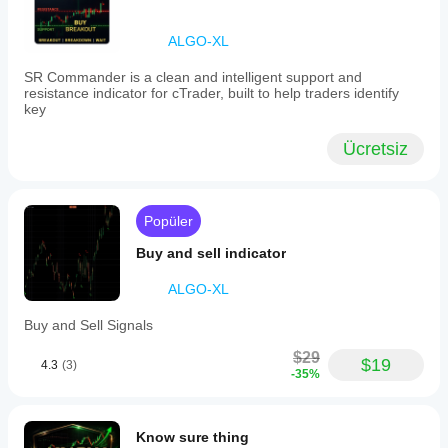
Windows
Çeşitli
dair
Gösterge
ve Mac'te
piyasa
örüşlerini
ALGO-XL
mevcuttur.
parametrelerini
koşullarında
ylaşan ilk
ayarlamalı
nasıl
işi olun!
SR Commander is a clean and intelligent support and
davrandığını
mıyım?
resistance indicator for cTrader, built to help traders identify
anlamak
Evet, göstergeyi
key
için
stratejinize
göstergeyi
uyarlamak için
Ücretsiz
farklı
parametreleri
sembollere
değiştirebilirsiniz
.
ve
dönemlere
Popüler
uygulayın
.
Buy and sell indicator
ALGO-XL
Buy and Sell Signals
$29
$19
4.3
(3)
-35%
Know sure thing