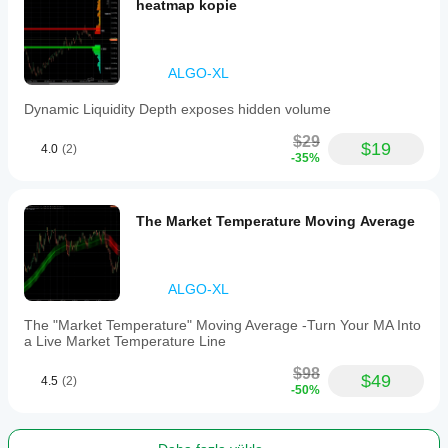
heatmap kopie
ALGO-XL
Dynamic Liquidity Depth exposes hidden volume
$29
$19
4.0
(2)
-35%
The Market Temperature Moving Average
ALGO-XL
The "Market Temperature" Moving Average -Turn Your MA Into
a Live Market Temperature Line
$98
$49
4.5
(2)
-50%