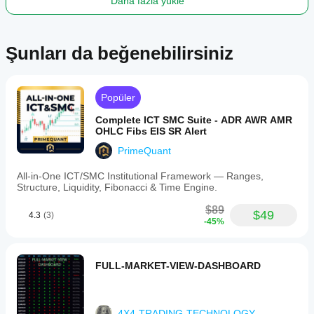
Daha fazla yükle
Şunları da beğenebilirsiniz
Popüler
Complete ICT SMC Suite - ADR AWR AMR
OHLC Fibs EIS SR Alert
PrimeQuant
All-in-One ICT/SMC Institutional Framework — Ranges,
Structure, Liquidity, Fibonacci & Time Engine.
$89
$49
4.3
(3)
-45%
FULL-MARKET-VIEW-DASHBOARD
4X4-TRADING-TECHNOLOGY