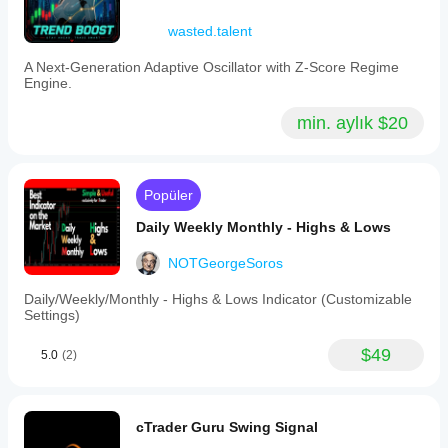
wasted.talent
A Next-Generation Adaptive Oscillator with Z-Score Regime
Engine.
min. aylık $20
Popüler
Daily Weekly Monthly - Highs & Lows
NOTGeorgeSoros
Daily/Weekly/Monthly - Highs & Lows Indicator (Customizable
Settings)
$49
5.0
(2)
cTrader Guru Swing Signal