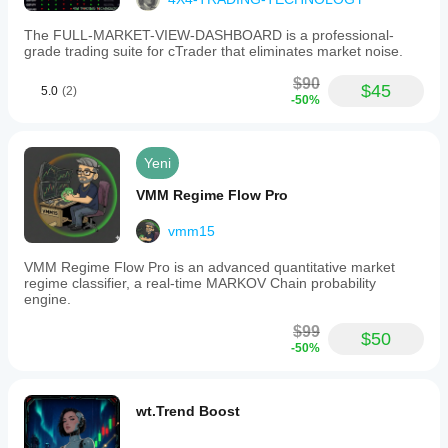
The FULL-MARKET-VIEW-DASHBOARD is a professional-
grade trading suite for cTrader that eliminates market noise.
$90
$45
5.0
(2)
-50%
Yeni
VMM Regime Flow Pro
vmm15
VMM Regime Flow Pro is an advanced quantitative market
regime classifier, a real-time MARKOV Chain probability
engine.
$99
$50
-50%
wt.Trend Boost