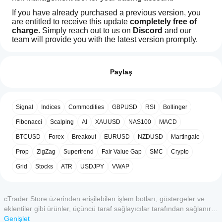
If you have already purchased a previous version, you 
are entitled to receive this update 
completely free of 
charge
. Simply reach out to us on 
Discord
 and our 
team will provide you with the latest version promptly.
İşlem profili
cBot'u
Here's a concise summary of all changes made to the 
nasıl
Değerlendirmeler: 1
cBot compared to the original version: 
https://ctrader.com/products/3775
başlatırım?
Paylaş
5
Kurulumdan
0 %
DISCONTINUES
cBotlar, hangi
sonra
4
0 %
cTrader
cBot'un bir
Signal
Indices
Commodities
GBPUSD
RSI
Bollinger
3
uygulamaları
100 %
bulut veya
yerel
tarafından
2
Fibonacci
0 %
Scalping
AI
XAUUSD
NAS100
MACD
örneğini
destekleniyor?
1
0 %
başlatın.
BTCUSD
Forex
Breakout
EURUSD
NZDUSD
Martingale
Tüm cTrader
cBot
Thanks.
uygulamaları,
Prop
ZigZag
Supertrend
Fair Value Gap
SMC
Crypto
performansını
cBot'ların
nasıl test
Grid
Stocks
ATR
USDJPY
VWAP
bulut
Müşteri değerlendirmeleri
yürütmesini
edebilirim?
desteklerken
cBot'u temiz
yerel yürütme
Daha iyi
bir demo
cTrader Store üzerinden erişilebilen işlem botları, göstergeler ve
5
4
3
2
Tümü
desteği
sonuçlar
hesapta
eklentiler gibi ürünler, üçüncü taraf sağlayıcılar tarafından sağlanır
yalnızca
için cBot
(önceki
ve yalnızca bilgilendirme ve teknik erişim amaçlarıyla sunulur.
Genişlet
cTrader