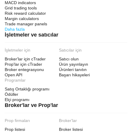
management, position sizing, exit options (partial TP, 
MACD indicators
ATR TS), signal filtering, and operational control (time 
Grid trading tools
filter, loss limits). It is a much more complex, powerful, 
Risk reward calculator
and configurable bot. The "Pro" bot is a simpler, more 
Margin calculators
basic version with fewer options.
Trade manager panels
Daha fazla
--------------------------------------------------------------------------------
İşletmeler ve satıcılar
----------------------------------------------------------
Dynamic Trendline Deluxe Pro Bot - Parameter 
İşletmeler için
Satıcılar için
Explanations
Broker'lar için cTrader
Satıcı olun
This document details the configurable parameters 
Prop'lar için cTrader
Ürün yayınlayın
available in the Dynamic Trendline Deluxe Pro Bot for 
Broker entegrasyonu
Ürünleri tanıtın
cTrader. Parameters are grouped as they appear in the 
Open API
Başarı hikayeleri
cBot settings panel.
Programlar
Group: Trendline
Satış Ortaklığı programı
Ödüller
Number of Previous Candles
Elçi programı
Description:
 Defines the lookback period 
Broker'lar ve Prop'lar
(number of candles) used to identify the highest 
high points (for resistance) and lowest low points 
(for support) when calculating trendlines.
Prop firmaları
Broker'lar
Default:
 50
Min Value:
 10
Prop listesi
Broker listesi