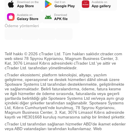
additional check requiring the calculated 
trendline to be touched by a minimum number of 
candles within the lookback period to be 
considered valid.
Default:
 false
Ödeme yöntemleri
Min Touches Required
Description:
 Specifies the minimum number of 
candle touches (including the two defining 
points) required for a trendline to be considered 
Use Touch Validation
valid. Only active if 
Telif hakkı © 2026 cTrader Ltd. Tüm hakları saklıdır.
ctrader.com
true
is 
.
web sitesi 78 Spyrou Kyprianou, Magnum Business Center, 3.
Default:
 3
Kat, 3076 Limasol Kıbrıs adresindeki cTrader Ltd.'ye aittir ve
Min Value:
 2
cTrader Ltd. tarafından yönetilmektedir.
cTrader ekosistemi; platform teknolojisi, altyapı, yazılım
Touch Tolerance (Pips)
geliştirme, operasyonel ve destek hizmetleri dâhil olmak üzere
Description:
 Defines how close (in pips) a 
Spotware Systems Ltd tarafından desteklenmekte, geliştirilmekte
candle's high/low/close (depending on Price 
ve sağlanmaktadır. Belirli faturalandırma, ödeme, fatura kesme
Source) must be to the trendline to be counted 
ve ilgili hizmetler de ödeme sırasında, faturalarda veya geçerli
Use Touch 
as a "touch". Only active if 
şartlarda belirtildiği gibi Spotware Systems Ltd ve/veya aynı grup
Validation
true
 is 
.
içindeki diğer şirketler tarafından sağlanabilir. Spotware Systems
Default:
 2.0
Ltd, Kıbrıs Cumhuriyeti'nde kurulmuş, 78 Spyrou Kyprianou,
Magnum Business Center, 3. Kat, 3076 Limasol Kıbrıs adresinde
Min Value:
 0.1
kayıtlı ve HE301668 kuruluş numarasına sahip bir limited şirkettir.
Use Slope Filter
cTrader Ltd tarafından sağlanan hizmetler ABD'de ikamet edenler
true
Description:
 If set to 
, enables filtering of 
veya ABD vatandaşları tarafından kullanılamaz. Web