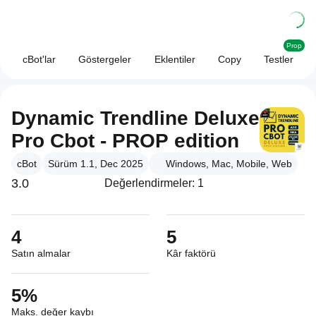
Prop
cBot'lar
Göstergeler
Eklentiler
Copy
Testler
Dynamic Trendline Deluxe
Pro Cbot - PROP edition
cBot
Sürüm 1.1, Dec 2025
Windows, Mac, Mobile, Web
3.0
Değerlendirmeler: 1
4
5
Satın almalar
Kâr faktörü
5%
Maks. değer kaybı