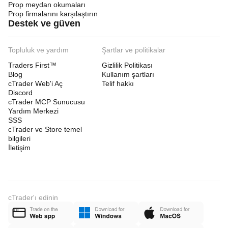
Prop meydan okumaları
Support Price Source
Prop firmalarını karşılaştırın
Description:
 Determines which price points are 
Destek ve güven
used to find the two lowest points for the support 
trendline.
Close
: Uses the closing price of each 
Topluluk ve yardım
Şartlar ve politikalar
candle.
HighLow
Low
: Uses the low price (
) of each 
Traders First™
Gizlilik Politikası
candle.
Blog
Kullanım şartları
cTrader Web'i Aç
Telif hakkı
Default:
 Close
Discord
Resistance Price Source
cTrader MCP Sunucusu
Description:
 Determines which price points are 
Yardım Merkezi
used to find the two highest points for the 
SSS
resistance trendline.
cTrader ve Store temel
Close
: Uses the closing price of each 
bilgileri
candle.
İletişim
HighLow
High
: Uses the high price (
) of 
each candle.
Default:
 Close
Group: Trendline Validation
cTrader'ı edinin
Use Touch Validation
true
Description:
 If set to 
, enables an 