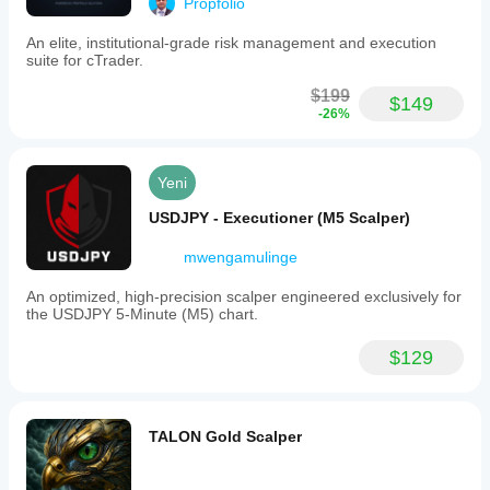
Propfolio
An elite, institutional-grade risk management and execution
suite for cTrader.
$199
$149
-26%
Yeni
USDJPY - Executioner (M5 Scalper)
--------------------------------------------------------------------------------
--------------------------------------------
mwengamulinge
Appendix: Detailed Comparison with the Previous 
Version ("Pro")
An optimized, high-precision scalper engineered exclusively for
the USDJPY 5-Minute (M5) chart.
Certainly. Let's compare the two cBots you provided:
$129
Bot 1:
Dynamic Trendline Deluxe Pro Bot
, the 
more complex one we analyzed
Bot 2:
 DynamicTrendlineProBot (the previous 
version "V22")
TALON Gold Scalper
We'll call the first one "Unified" (or Deluxe Pro) and the 
second one "Pro" for simplicity.