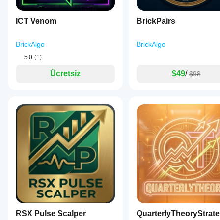
ICT Venom
BrickPairs
BrickAlgo
BrickAlgo
5.0
(1)
Ücretsiz
$49
/
$98
RSX Pulse Scalper
QuarterlyTheoryStrat