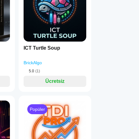
1
n ve farklı piyasa koşullarında karar vermeyi destekleyecek güveni
ICT Turtle Soup
BrickAlgo
5.0
(1)
Ücretsiz
Popüler