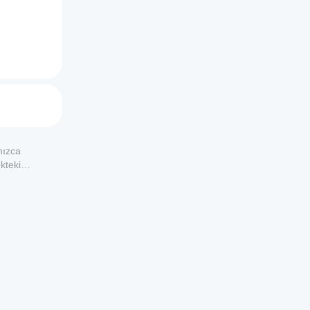
ts/4343
nızca
kteki