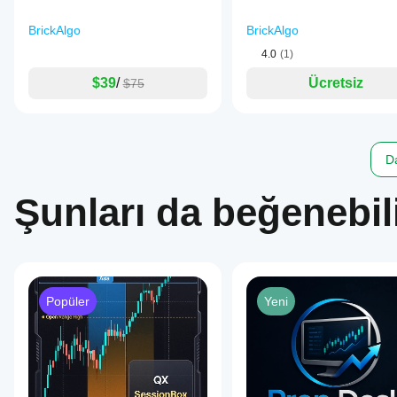
BrickAlgo
BrickAlgo
4.0
(1)
$39
/
Ücretsiz
$75
Da
Şunları da beğenebili
Popüler
Yeni