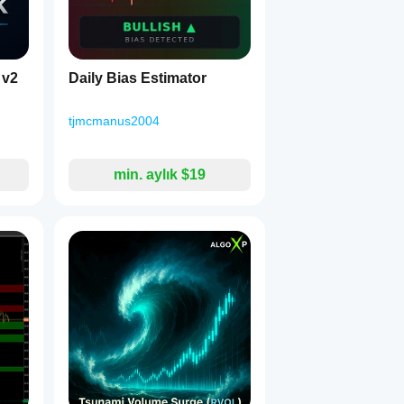
 v2
Daily Bias Estimator
tjmcmanus2004
min. aylık $19