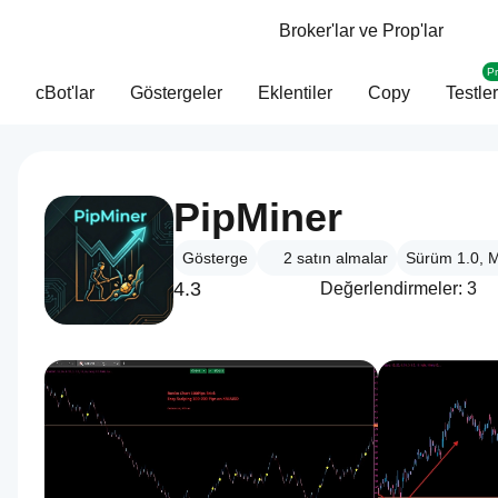
Broker'lar ve Prop'lar
P
cBot'lar
Göstergeler
Eklentiler
Copy
Testler
PipMiner
Gösterge
2
satın almalar
Sürüm 1.0, 
4.3
Değerlendirmeler: 3