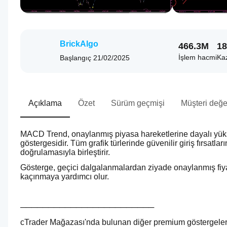
BrickAlgo
466.3M
18
İşlem hacmi
Kaz
Başlangıç
21/02/2025
Açıklama
Özet
Sürüm geçmişi
Müşteri değe
MACD Trend, onaylanmış piyasa hareketlerine dayalı yüksek 
göstergesidir. Tüm grafik türlerinde güvenilir giriş fırsatl
doğrulamasıyla birleştirir.
Gösterge, geçici dalgalanmalardan ziyade onaylanmış fiya
kaçınmaya yardımcı olur.
──────────────────────── 