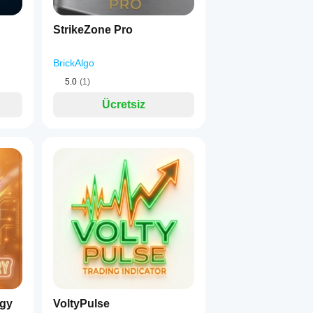
StrikeZone Pro
BrickAlgo
5.0
(1)
Ücretsiz
egy
VoltyPulse