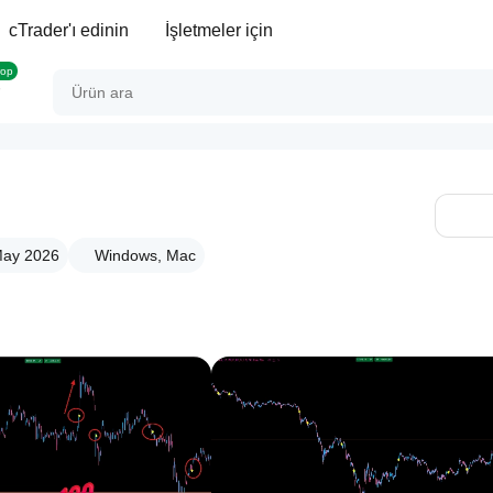
cTrader'ı edinin
İşletmeler için
rop
May 2026
Windows, Mac