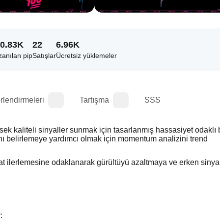
0.83K
22
6.96K
anılan pip
Satışlar
Ücretsiz yüklemeler
rlendirmeleri
Tartışma
SSS
kaliteli sinyaller sunmak için tasarlanmış hassasiyet odaklı bir
arını belirlemeye yardımcı olmak için momentum analizini trend 
t ilerlemesine odaklanarak gürültüyü azaltmaya ve erken sinyal
cTrader Mağazası'nda bulunan diğer premium göstergeler: 