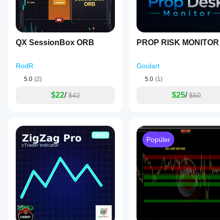
QX SessionBox ORB
PROP RISK MONITOR
RodR
Goulart
5.0
(2)
5.0
(1)
$22
/
$25
/
$42
$50
Popüler