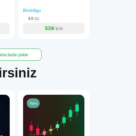
BrickAlgo
4.0
(1)
$39
/
$78
ha fazla yükle
rsiniz
Yeni