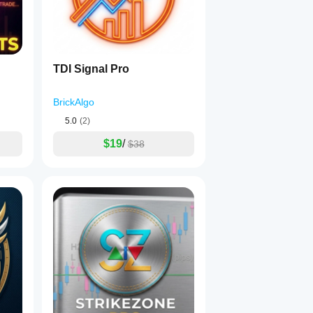
TDI Signal Pro
BrickAlgo
5.0
(2)
$19
/
$38