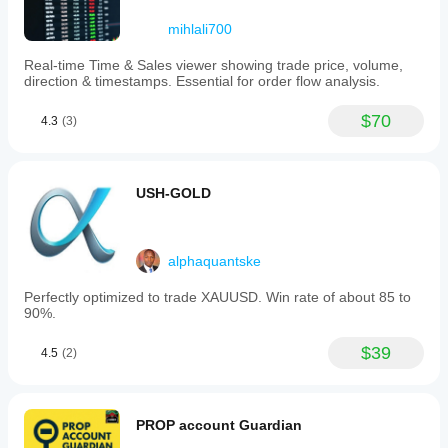
mihlali700
Real-time Time & Sales viewer showing trade price, volume,
direction & timestamps. Essential for order flow analysis.
$70
4.3
(3)
USH-GOLD
alphaquantske
Perfectly optimized to trade XAUUSD. Win rate of about 85 to
90%.
$39
4.5
(2)
PROP account Guardian