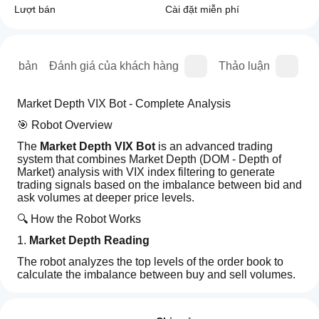
Lượt bán
Cài đặt miễn phí
iên bản
Đánh giá của khách hàng
Thảo luận
C
Market Depth VIX Bot - Complete Analysis
🎯 Robot Overview
The 
Market Depth VIX Bot
 is an advanced trading 
system that combines Market Depth (DOM - Depth of 
Market) analysis with VIX index filtering to generate 
trading signals based on the imbalance between bid and 
ask volumes at deeper price levels.
🔍 How the Robot Works
1. 
Market Depth Reading
The robot analyzes the top levels of the order book to 
calculate the imbalance between buy and sell volumes. 
In live mode it reads real DOM data from the broker, 
Hồ sơ giao dịch
Làm
while in backtest it generates simulated data.
thế
Đánh giá: 0