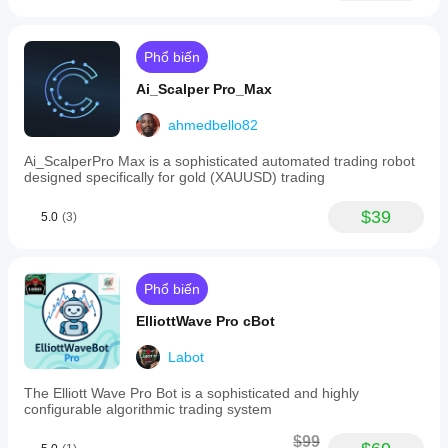
Phổ biến
Ai_Scalper Pro_Max
ahmedbello82
Ai_ScalperPro Max is a sophisticated automated trading robot
designed specifically for gold (XAUUSD) trading
$39
5.0
(3)
Phổ biến
ElliottWave Pro cBot
Labot
The Elliott Wave Pro Bot is a sophisticated and highly
configurable algorithmic trading system
$99