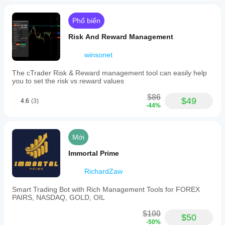
Phổ biến
Risk And Reward Management
winsonet
The cTrader Risk & Reward management tool can easily help
you to set the risk vs reward values
$86
$49
4.6
(3)
-44%
Mới
Immortal Prime
RichardZaw
Smart Trading Bot with Rich Management Tools for FOREX
PAIRS, NASDAQ, GOLD, OIL
$100
$50
-50%