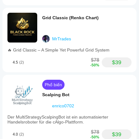
Grid Classic (Renko Chart)
MrTrades
🔥 Grid Classic – A Simple Yet Powerful Grid System
$78
$39
4.5
(2)
-50%
Phổ biến
Scalping Bot
enrico0702
Der MultiStrategyScalpingBot ist ein automatisierter
Handelsroboter für die cAlgo-Plattform.
$78
$39
4.0
(2)
-50%