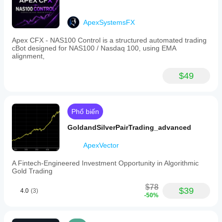
ApexSystemsFX
Apex CFX - NAS100 Control is a structured automated trading
cBot designed for NAS100 / Nasdaq 100, using EMA
alignment,
$49
Phổ biến
GoldandSilverPairTrading_advanced
ApexVector
A Fintech-Engineered Investment Opportunity in Algorithmic
Gold Trading
$78
$39
4.0
(3)
-50%