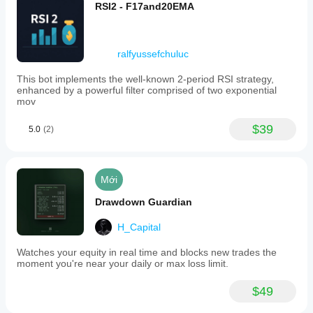
RSI2 - F17and20EMA
ralfyussefchuluc
This bot implements the well-known 2-period RSI strategy,
enhanced by a powerful filter comprised of two exponential
mov
$39
5.0
(2)
Mới
Drawdown Guardian
H_Capital
Watches your equity in real time and blocks new trades the
moment you're near your daily or max loss limit.
$49