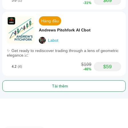
$69
5.0
(1)
-31%
Hàng đầu
Andrews Pitchfork AI Cbot
Labot
✨ Get ready to rediscover trading through a lens of geometric
elegance.📈
$109
$59
4.2
(4)
-46%
Tải thêm