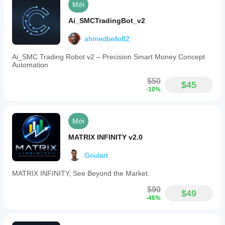
Mới
Ai_SMCTradingBot_v2
ahmedbello82
Ai_SMC Trading Robot v2 – Precision Smart Money Concept
Automation
$50
$45
-10%
Mới
MATRIX INFINITY v2.0
Goulart
MATRIX INFINITY, See Beyond the Market.
$90
$49
-46%