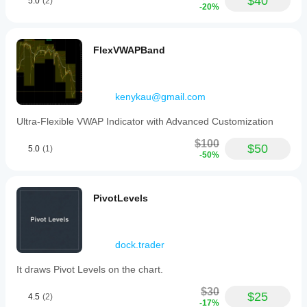
$40
5.0
(2)
-20%
FlexVWAPBand
kenykau@gmail.com
Ultra-Flexible VWAP Indicator with Advanced Customization
$100
$50
5.0
(1)
-50%
PivotLevels
dock.trader
It draws Pivot Levels on the chart.
$30
$25
4.5
(2)
-17%