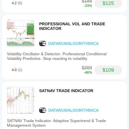
position
$185
$125
4.2
(5)
sizing
-33%
based
on
account
balance
PROFESSIONAL VOL AND TRADE
and
INDICATOR
risk
tolerance,
and
DATARUMALGORITHMICA
project
multiple
Volatility Oscillator & Detector: Professional Conditional
take
Volatility Predictive. Stop reacting to volatility
profit
and
$200
$109
stop
4.0
(1)
-46%
loss
levels
to
support
SATNAV TRADE INDICATOR
disciplined
trade
management.
Users
DATARUMALGORITHMICA
can
customize
visual
SATNAV Trade Indicator: Adaptive Supertrend & Trade
elements
Management System