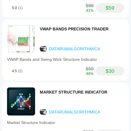
such
as
$99
$59
5.0
(1)
zone
-41%
colors,
line
styles,
and
VWAP BANDS PRECISION TRADER
panel
layout,
and
enable
DATARUMALGORITHMICA
or
disable
VWAP Bands and Swing Wick Structure Indicator
specific
pattern
$50
$30
types.
4.5
(2)
-40%
The
interface
supports
multiple
MARKET STRUCTURE INDICATOR
languages
(English,
Italian,
Spanish,
DATARUMALGORITHMICA
French)
and
offers
Market Structure Indicator
an