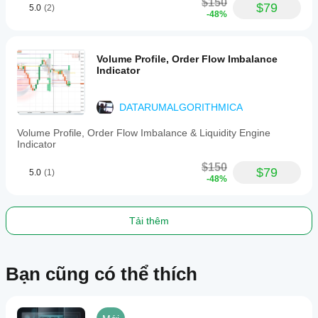
interactive
$150
$79
5.0
(2)
info
-48%
panel
displaying
recent
signals,
Volume Profile, Order Flow Imbalance
pattern
Indicator
scores,
and
trade
DATARUMALGORITHMICA
metrics.
The
Volume Profile, Order Flow Imbalance & Liquidity Engine
indicator
Indicator
uses
a
$150
$79
confluence
5.0
(1)
-48%
scoring
system
to
filter
Tải thêm
signals
and
enhance
decision-
Bạn cũng có thể thích
making
with
color-
coded