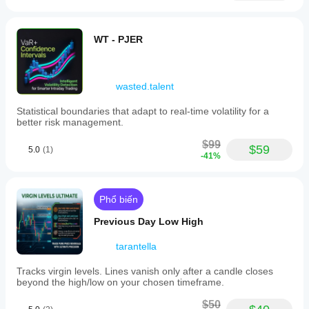
WT - PJER
wasted.talent
Statistical boundaries that adapt to real-time volatility for a
better risk management.
$99
$59
5.0
(1)
-41%
Phổ biến
Previous Day Low High
tarantella
Tracks virgin levels. Lines vanish only after a candle closes
beyond the high/low on your chosen timeframe.
$50