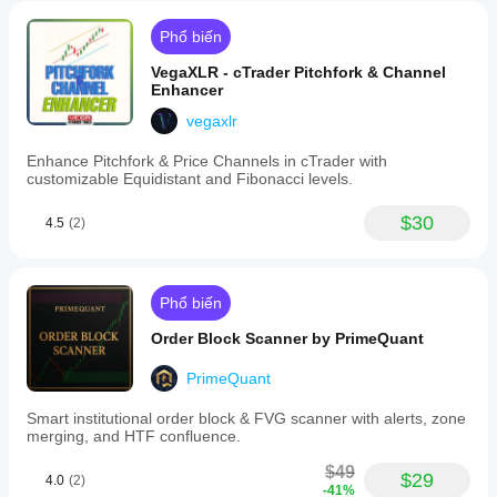
Phổ biến
VegaXLR - cTrader Pitchfork & Channel
Enhancer
vegaxlr
Enhance Pitchfork & Price Channels in cTrader with
customizable Equidistant and Fibonacci levels.
$30
4.5
(2)
Phổ biến
Order Block Scanner by PrimeQuant
PrimeQuant
Smart institutional order block & FVG scanner with alerts, zone
merging, and HTF confluence.
$49
$29
4.0
(2)
-41%