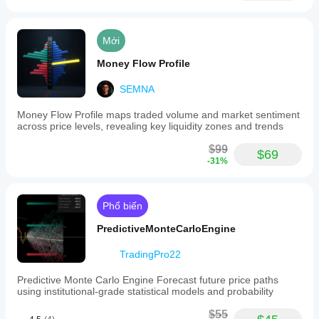
Mới
Money Flow Profile
SEMNA
Money Flow Profile maps traded volume and market sentiment
across price levels, revealing key liquidity zones and trends
$99
$69
-31%
Phổ biến
PredictiveMonteCarloEngine
TradingPro22
Predictive Monte Carlo Engine Forecast future price paths
using institutional-grade statistical models and probability
$55