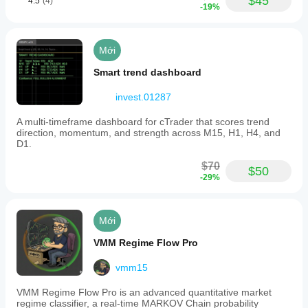
$45
4.5
(4)
-19%
Mới
Smart trend dashboard
invest.01287
A multi-timeframe dashboard for cTrader that scores trend
direction, momentum, and strength across M15, H1, H4, and
D1.
$70
$50
-29%
Mới
VMM Regime Flow Pro
vmm15
VMM Regime Flow Pro is an advanced quantitative market
regime classifier, a real-time MARKOV Chain probability