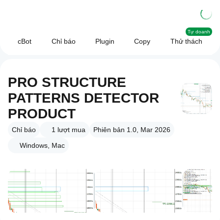
Tự doanh
cBot
Chỉ báo
Plugin
Copy
Thử thách
PRO STRUCTURE
PATTERNS DETECTOR
PRODUCT
Chỉ báo
1
lượt mua
Phiên bản 1.0, Mar 2026
Windows, Mac