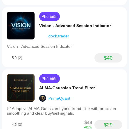
Phổ biến
Vision - Advanced Session Indicator
dock.trader
Vision - Advanced Session Indicator
$40
5.0
(2)
Phổ biến
ALMA-Gaussian Trend Filter
PrimeQuant
📈 Adaptive ALMA-Gaussian hybrid trend filter with precision
smoothing and clear buy/sell signals.
$49
$29
4.6
(3)
-41%