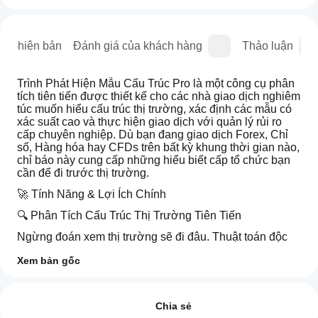
sử phiên bản
Đánh giá của khách hàng
Thảo luận
Trình Phát Hiện Mẫu Cấu Trúc Pro là một công cụ phân 
tích tiên tiến được thiết kế cho các nhà giao dịch nghiêm 
túc muốn hiểu cấu trúc thị trường, xác định các mẫu có 
xác suất cao và thực hiện giao dịch với quản lý rủi ro 
cấp chuyên nghiệp. Dù bạn đang giao dịch Forex, Chỉ 
số, Hàng hóa hay CFDs trên bất kỳ khung thời gian nào, 
chỉ báo này cung cấp những hiểu biết cấp tổ chức bạn 
cần để đi trước thị trường.
🚀 Tính Năng & Lợi Ích Chính
🔍 Phân Tích Cấu Trúc Thị Trường Tiên Tiến
Ngừng đoán xem thị trường sẽ đi đâu. Thuật toán độc 
quyền của chúng tôi tự động phát hiện các chuyển biến 
Xem bản gốc
cấu trúc chính, phá vỡ cấu trúc (BOS) và thay đổi tính 
cách (CHoCH). Hiển thị ngay hướng đi thực sự của thị 
Làm
Tóm tắt AI
trường với các chỉ báo xu hướng rõ ràng và xác nhận 
thế
Đánh giá: 0
The
thiên hướng khung thời gian cao hơn.
nào
Chia sẻ
Pro