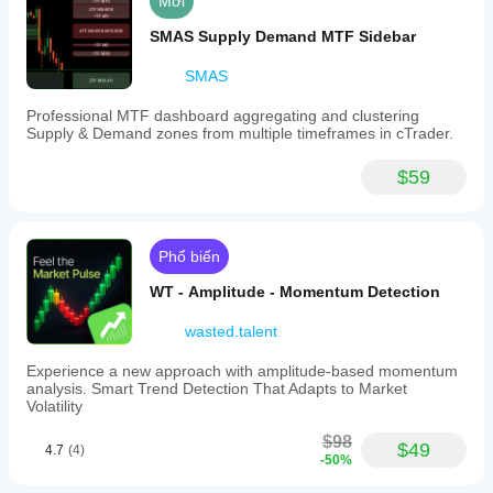
Mới
SMAS Supply Demand MTF Sidebar
SMAS
Professional MTF dashboard aggregating and clustering
Supply & Demand zones from multiple timeframes in cTrader.
$59
Phổ biến
WT - Amplitude - Momentum Detection
wasted.talent
Experience a new approach with amplitude-based momentum
analysis. Smart Trend Detection That Adapts to Market
Volatility
$98
$49
4.7
(4)
-50%