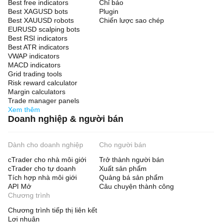
Best free indicators
Chỉ báo
Best XAGUSD bots
Plugin
Best XAUUSD robots
Chiến lược sao chép
EURUSD scalping bots
Best RSI indicators
Best ATR indicators
VWAP indicators
MACD indicators
Grid trading tools
Risk reward calculator
Margin calculators
Trade manager panels
Xem thêm
Doanh nghiệp & người bán
Dành cho doanh nghiệp
Cho người bán
cTrader cho nhà môi giới
Trở thành người bán
cTrader cho tự doanh
Xuất sản phẩm
Tích hợp nhà môi giới
Quảng bá sản phẩm
API Mở
Câu chuyện thành công
Chương trình
Chương trình tiếp thị liên kết
Lợi nhuận