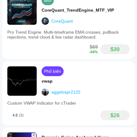
Mới
zones
and
CoreQuant_TrendEngine_MTF_VIP
trend
lines.
CoreQuant
Hồ sơ chỉ báo
Danh
Pro Trend Engine: Multi-timeframe EMA crosses, pullback
mục
rejections, trend cloud & live radar dashboard.
chỉ
báo
$69
$39
Mô
-44%
hình
Loại
Phổ biến
đầu
ra
vwap
Hình ảnh trực quan
Tín hiệu
Bộ lọc
aggelospr2125
Yêu
Custom VWAP Indicator for cTrader
cầu
dữ
$26
liệu
4.6
(3)
Chỉ dữ liệu nến
Dữ liệu tick
Khối lượng