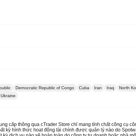
public
Democratic Republic of Congo
Cuba
Iran
Iraq
North Ko
Ukraine
m
ng cấp thông qua cTrader Store chỉ mang tính chất công cụ cô
ất kỳ hình thức hoạt động tài chính được quản lý nào do Spotw
 kỳ dịch vụ nào sẽ hoàn toàn do công ty tự doanh hoặc nhà môi 