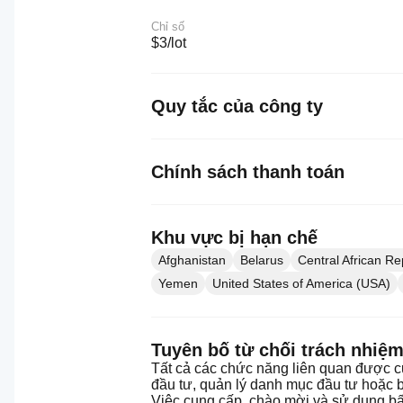
Chỉ số
$3/lot
Quy tắc của công ty
Chính sách thanh toán
Khu vực bị hạn chế
Afghanistan
Belarus
Central African Re
Yemen
United States of America (USA)
Tuyên bố từ chối trách nhiệ
Tất cả các chức năng liên quan được cu
đầu tư, quản lý danh mục đầu tư hoặc b
Việc cung cấp, chào mời và sử dụng bất