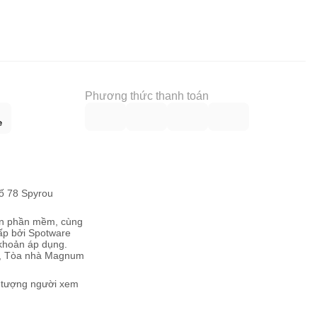
Phương thức thanh toán
số 78 Spyrou
iển phần mềm, cùng
cấp bởi Spotware
 khoản áp dụng.
ou, Tòa nhà Magnum
i tượng người xem