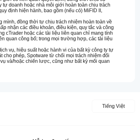
y tự doanh hoặc nhà môi giới hoàn toàn chịu trách
uy định hiện hành, bao gồm (nếu có) MiFID II,
g mình, đồng thời tự chịu trách nhiệm hoàn toàn về
hấp nhận các điều khoản, điều kiện, quy tắc và công
ng cTrader hoặc các tài liệu liên quan chỉ mang tính
n quan công bố; trong mọi trường hợp, các tài liệu
ch vụ, hiệu suất hoặc hành vi của bất kỳ công ty tự
ật cho phép, Spotware từ chối mọi trách nhiệm đối
ch vụ và/hoặc chiến lược, cũng như bất kỳ mối quan
Tiếng Việt