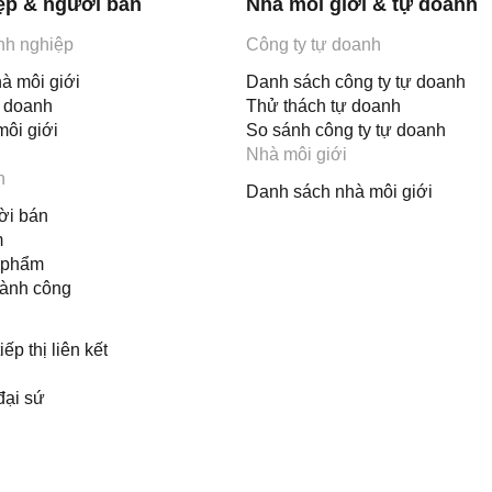
ệp & người bán
Nhà môi giới & tự doanh
nh nghiệp
Công ty tự doanh
à môi giới
Danh sách công ty tự doanh
ự doanh
Thử thách tự doanh
môi giới
So sánh công ty tự doanh
Nhà môi giới
n
Danh sách nhà môi giới
ời bán
m
 phẩm
hành công
ếp thị liên kết
đại sứ