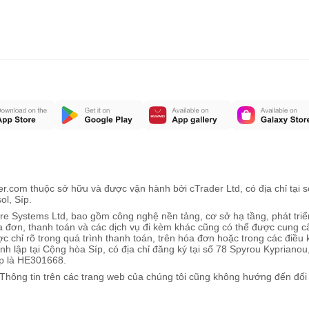
r.com thuộc sở hữu và được vận hành bởi cTrader Ltd, có địa chỉ tại 
l, Síp.
ware Systems Ltd, bao gồm công nghệ nền tảng, cơ sở hạ tầng, phát tr
óa đơn, thanh toán và các dịch vụ đi kèm khác cũng có thể được cung 
 chỉ rõ trong quá trình thanh toán, trên hóa đơn hoặc trong các điều
nh lập tại Cộng hòa Síp, có địa chỉ đăng ký tại số 78 Spyrou Kyprian
ệp là HE301668.
Thông tin trên các trang web của chúng tôi cũng không hướng đến đố