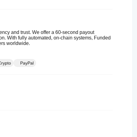
rency and trust. We offer a 60-second payout
ion. With fully automated, on-chain systems, Funded
ders worldwide.
Crypto
PayPal