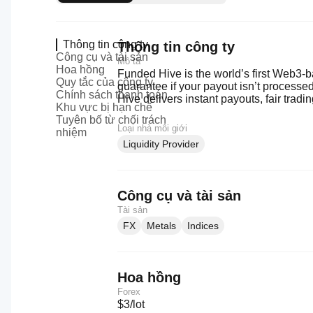
Thông tin công ty
Thông tin công ty
Công cụ và tài sản
Mô tả
Hoa hồng
Funded Hive is the world’s first Web3-b
Quy tắc của công ty
guarantee if your payout isn’t process
Chính sách thanh toán
Hive delivers instant payouts, fair tradi
Khu vực bị hạn chế
Tuyên bố từ chối trách
Loại nhà môi giới
nhiệm
Liquidity Provider
Công cụ và tài sản
Tài sản
FX
Metals
Indices
Hoa hồng
Forex
$3/lot