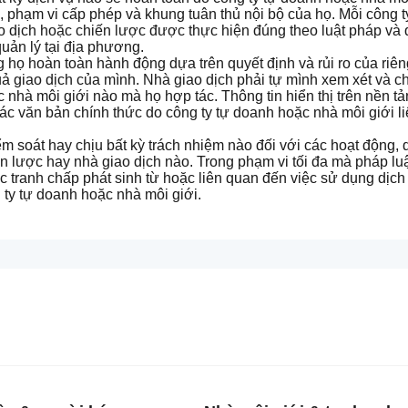
, phạm vi cấp phép và khung tuân thủ nội bộ của họ. Mỗi công t
 dịch hoặc chiến lược được thực hiện đúng theo luật pháp và q
ản lý tại địa phương.
 họ hoàn toàn hành động dựa trên quyết định và rủi ro của riên
uả giao dịch của mình. Nhà giao dịch phải tự mình xem xét và c
c nhà môi giới nào mà họ hợp tác. Thông tin hiển thị trên nền tả
ác văn bản chính thức do công ty tự doanh hoặc nhà môi giới liê
.
 soát hay chịu bất kỳ trách nhiệm nào đối với các hoạt động, dị
n lược hay nhà giao dịch nào. Trong phạm vi tối đa mà pháp lu
 hoặc tranh chấp phát sinh từ hoặc liên quan đến việc sử dụng dị
 ty tự doanh hoặc nhà môi giới.