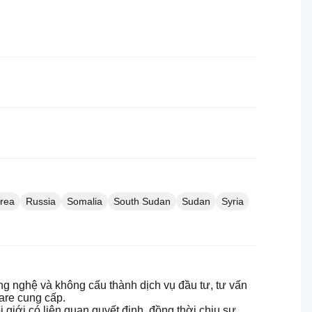
rea
Russia
Somalia
South Sudan
Sudan
Syria
ng nghệ và không cấu thành dịch vụ đầu tư, tư vấn
are cung cấp.
giới có liên quan quyết định, đồng thời chịu sự