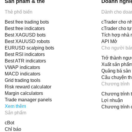
Sản phẩm & thẻ
Doanh nghi
Thẻ phổ biến
Dành cho doa
Best free trading bots
cTrader cho nh
Best free indicators
cTrader cho t
Best XAGUSD bots
Tích hợp nhà 
Best XAUUSD robots
API Mở
EURUSD scalping bots
Cho người bá
Best RSI indicators
Trở thành ngư
Best ATR indicators
Xuất sản phẩ
VWAP indicators
Quảng bá sản
MACD indicators
Câu chuyện t
Grid trading tools
Chương trình
Risk reward calculator
Margin calculators
Chương trình ti
Trade manager panels
Lợi nhuận
Xem thêm
Chương trình 
Sản phẩm
cBot
Chỉ báo