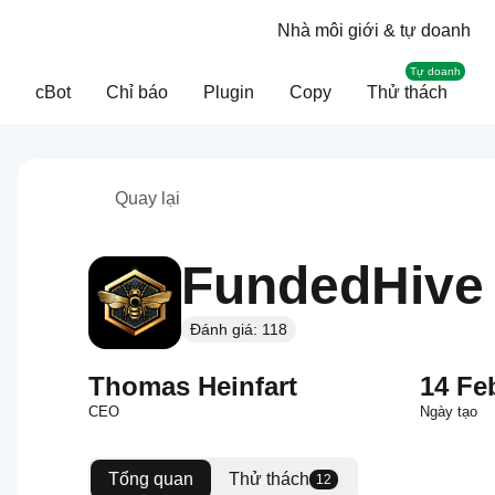
Nhà môi giới & tự doanh
Tự doanh
cBot
Chỉ báo
Plugin
Copy
Thử thách
Quay lại
FundedHive
Đánh giá: 118
Thomas Heinfart
14 Fe
CEO
Ngày tạo
Tổng quan
Thử thách
12