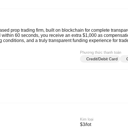
ased prop trading firm, built on blockchain for complete transpa
ed within 60 seconds, you receive an extra $1,000 as compensat
ng conditions, and a truly transparent funding experience for tra
Phương thức thanh toán
Credit/Debit Card
Kim loại
$3/lot