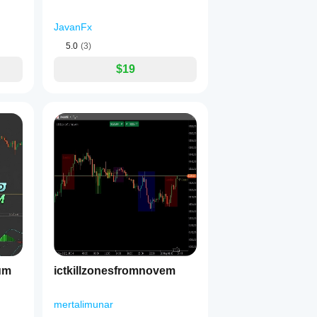
JavanFx
5.0
(3)
$19
um
ictkillzonesfromnovem
mertalimunar