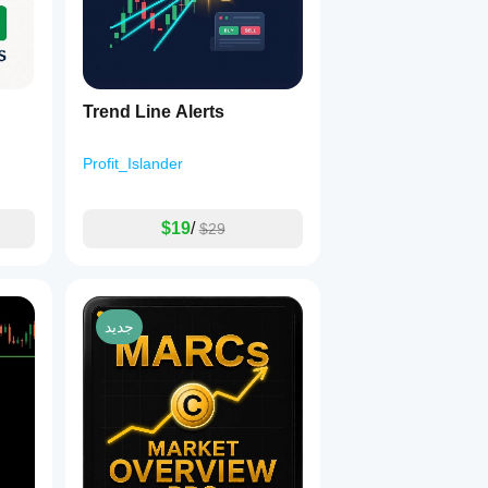
Trend Line Alerts
Profit_Islander
$19
/
$29
جديد