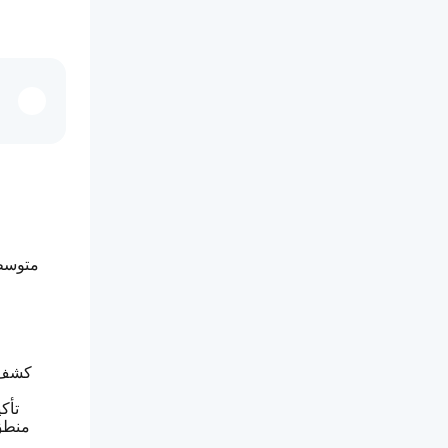
كشف ا
تأك
منطق 