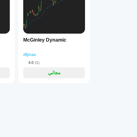
الذين يفضلون التداول ا
فلتر الاتجاه
McGinley Dynamic
: خذ الصفقات الطويلة فقط عندما يكون الثيران (الأخضر) ف
دخول الارتداد
: ا
إشارات التقاطع
: تقاطع خطوط الثيران والدببة
dfjmax
: يعمل على M15 للتداول السريع إلى H4/D1 للتداول المتأ
4.0
(1)
مجاني
اجمع
يمكن تحسين معلمة