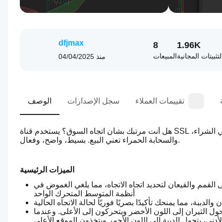
dfjmax
8
1.96K
لتثبيتات المجانية
المبيعات
منذ
04/04/2025
تقييمات العملاء
سجل الإصدارات
الوصف
هل أنت مرتبك بشأن اتجاه السوق؟ يستخدم قناة SSL متوسطين متحركين لإنشاء تمثيل بصري واضح للاتجاه - السحابة الخضراء تعني الشراء، 
والسحابة الحمراء تعني البيع. بسيط، واضح، وفعال.
الميزات الرئيسية
م والقيعان لتحديد اتجاه الاتجاه، مما يلغي الغموض في 
أنظمة المتوسط المتحرك الواحد
بة، مما يمنحك تأكيدًا بصريًا فوريًا لحالة الاتجاه الحالية
ل الثيران إلى اللون الأخضر ويتحركون إلى الأعلى. وعندما 
دنى، يتحول الدببة إلى اللون الأحمر ويتخذون الموقع الأعلى