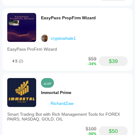
EasyPass PropFirm Wizard
cryptowhale1
EasyPass ProFirm Wizard
$59
$39
4.5
(2)
-34%
جديد
Immortal Prime
RichardZaw
Smart Trading Bot with Rich Management Tools for FOREX
PAIRS, NASDAQ, GOLD, OIL
$100
$50
-50%