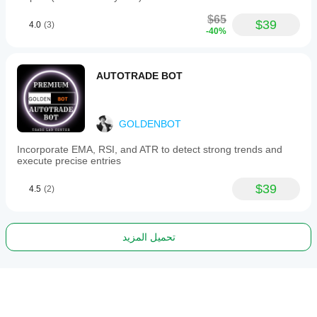
$65
$39
4.0
(3)
-40%
AUTOTRADE BOT
GOLDENBOT
Incorporate EMA, RSI, and ATR to detect strong trends and
execute precise entries
$39
4.5
(2)
تحميل المزيد