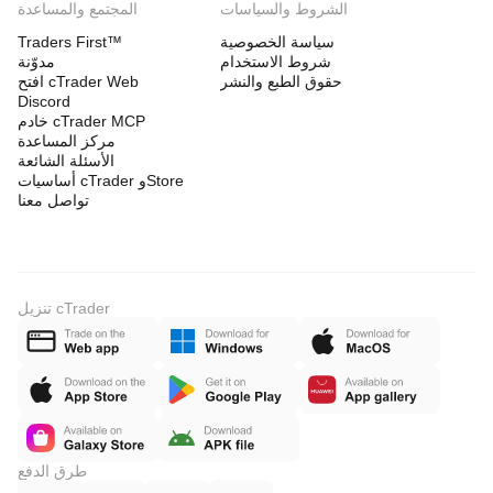
الشروط والسياسات
المجتمع والمساعدة
سياسة الخصوصية
Traders First™
شروط الاستخدام
مدوّنة
حقوق الطبع والنشر
افتح cTrader Web
Discord
خادم cTrader MCP
مركز المساعدة
الأسئلة الشائعة
أساسيات cTrader وStore
تواصل معنا
تنزيل cTrader
طرق الدفع