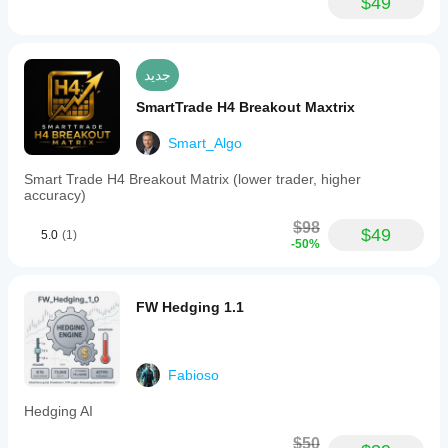
$49
جديد
SmartTrade H4 Breakout Maxtrix
Smart_Algo
Smart Trade H4 Breakout Matrix (lower trader, higher
accuracy)
$98
$49
5.0
(1)
-50%
FW Hedging 1.1
Fabioso
Hedging AI
$50