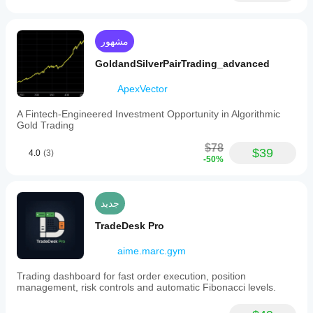
مشهور
GoldandSilverPairTrading_advanced
ApexVector
A Fintech-Engineered Investment Opportunity in Algorithmic
Gold Trading
$78
$39
4.0
(3)
-50%
جديد
TradeDesk Pro
aime.marc.gym
Trading dashboard for fast order execution, position
management, risk controls and automatic Fibonacci levels.