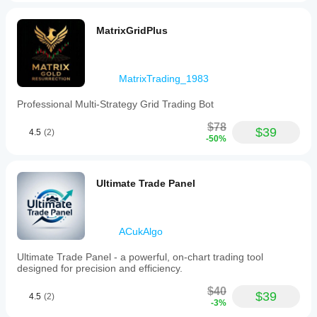
MatrixGridPlus
MatrixTrading_1983
Professional Multi-Strategy Grid Trading Bot
$78
$39
4.5
(2)
-50%
Ultimate Trade Panel
ACukAlgo
Ultimate Trade Panel - a powerful, on-chart trading tool
designed for precision and efficiency.
$40
$39
4.5
(2)
-3%