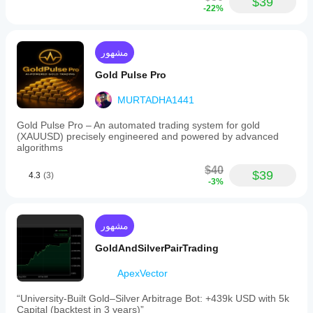
$39
-22%
مشهور
Gold Pulse Pro
MURTADHA1441
Gold Pulse Pro – An automated trading system for gold
(XAUUSD) precisely engineered and powered by advanced
algorithms
$40
$39
4.3
(3)
-3%
مشهور
GoldAndSilverPairTrading
ApexVector
“University-Built Gold–Silver Arbitrage Bot: +439k USD with 5k
Capital (backtest in 3 years)”