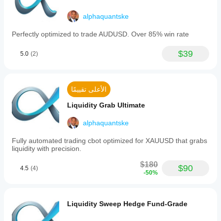
ظروف
achieving
الوسيط
over
alphaquantske
والفروقات
85%
وجودة
winning
Perfectly optimized to trade AUDUSD. Over 85% win rate
التنفيذ.
accuracy
يساعدك
with
$39
minimal
5.0
(2)
اختبار
drawdown.
البوت في
Users
بيئتك
can
الخاصة
adjust
الأعلى تقييمًا
على فهم
position
كيفية أدائه
sizes
Liquidity Grab Ultimate
في
according
الاستخدام
to
alphaquantske
their
الفعلي.
account
Fully automated trading cbot optimized for XAUUSD that grabs
size.
liquidity with precision.
The
strategy
$180
has
$90
4.5
(4)
been
-50%
retested
to
optimize
Liquidity Sweep Hedge Fund-Grade
profitability
and
reduce