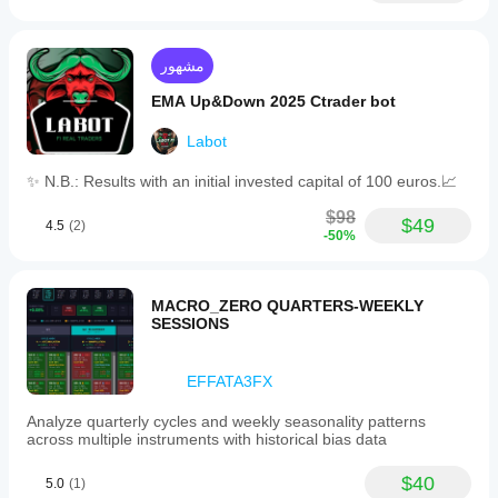
مشهور
EMA Up&Down 2025 Ctrader bot
Labot
✨ N.B.: Results with an initial invested capital of 100 euros.📈
$98
$49
4.5
(2)
-50%
MACRO_ZERO QUARTERS-WEEKLY
SESSIONS
EFFATA3FX
Analyze quarterly cycles and weekly seasonality patterns
across multiple instruments with historical bias data
$40
5.0
(1)