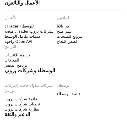
الأعمال والبائعون
للبائعين
للأعمال
كن بائعًا
cTrader للوسطاء
نشر منتج
منصة cTrader لشركات پروپ
الترويج للمنتجات
عمليات تكامل الوسيط
قصص النجاح
واجهة Open API
البرامج
برنامج الانتساب
المكافآت
برنامج السفير
الوسطاء وشركات پروپ
الوسطاء
شركات تداول خاصة (شركات
بورب)
قائمة الوسطاء
قائمة شركات پروپ
تحديات شركات پروپ
مقارنة شركات پروب
الدعم والثقة