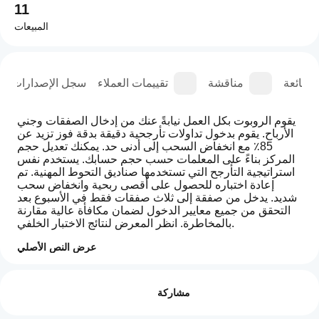
11
المبيعات
الشائعة
مناقشة
تقييمات العملاء
سجل الإصدارات
يقوم الروبوت بكل العمل نيابةً عنك من إدخال الصفقات وجني 
الأرباح. يقوم بدخول تداولات تأرجحية دقيقة بدقة فوز تزيد عن 
85٪ مع انخفاض السحب إلى أدنى حد. يمكنك تعديل حجم 
المركز بناءً على المعلمات حسب حجم حسابك. يستخدم نفس 
استراتيجية التأرجح التي تستخدمها صناديق التحوط المهنية. تم 
إعادة اختباره للحصول على أقصى ربحية وانخفاض سحب 
شديد. يدخل من صفقة إلى ثلاث صفقات فقط في الأسبوع بعد 
التحقق من جميع معايير الدخول لضمان مكافأة عالية مقارنة 
بالمخاطرة. انظر المعرض لنتائج الاختبار الخلفي.
عرض النص الأصلي
كيف
ملخص الذكاء الاصطناعي
أبدأ
التقييمات: 2
USH-
مشاركة
تشغيل
EURUSD
is
cBot؟
5
0 %
an