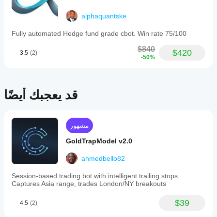
drawdown.
Backtest
alphaquantske
results
are
Fully automated Hedge fund grade cbot. Win rate 75/100
available
for
$840
$420
review.
3.5
(2)
-50%
ملف تعريف التداول
قد يعجبك أيضًا
مشهور
GoldTrapModel v2.0
ahmedbello82
Session-based trading bot with intelligent trailing stops.
Captures Asia range, trades London/NY breakouts
$39
4.5
(2)