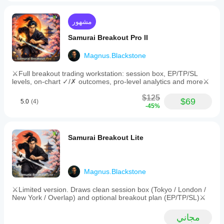
مشهور
Samurai Breakout Pro II
Magnus.Blackstone
⚔️Full breakout trading workstation: session box, EP/TP/SL
levels, on-chart ✓/✗ outcomes, pro-level analytics and more⚔️
$125
$69
5.0
(4)
-45%
Samurai Breakout Lite
Magnus.Blackstone
⚔️Limited version. Draws clean session box (Tokyo / London /
New York / Overlap) and optional breakout plan (EP/TP/SL)⚔️
مجاني