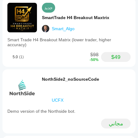
جديد
SmartTrade H4 Breakout Maxtrix
Smart_Algo
Smart Trade H4 Breakout Matrix (lower trader, higher
accuracy)
$98
$49
5.0
(1)
-50%
NorthSide2_noSourceCode
UCFX
Demo version of the Northside bot.
مجاني