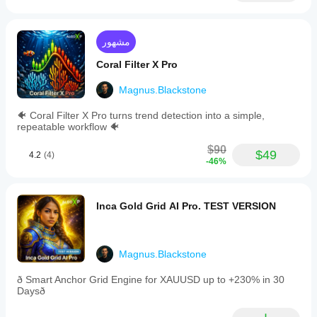
مشهور
Coral Filter X Pro
Magnus.Blackstone
🐠 Coral Filter X Pro turns trend detection into a simple,
repeatable workflow 🐠
$90
$49
4.2
(4)
-46%
Inca Gold Grid AI Pro. TEST VERSION
Magnus.Blackstone
ð Smart Anchor Grid Engine for XAUUSD up to +230% in 30
Daysð