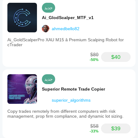
جديد
Ai_GlodScalper_MTF_v1
ahmedbello82
Ai_GoldScalperPro XAU M15 â Premium Scalping Robot for
cTrader
$80
$40
-50%
جديد
Superior Remote Trade Copier
superior_algorithms
Copy trades remotely from different computers with risk
management, prop firm compliance, and dynamic lot sizing.
$58
$39
-33%