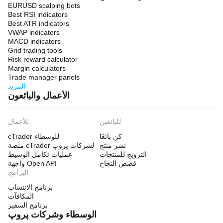
EURUSD scalping bots
Best RSI indicators
Best ATR indicators
VWAP indicators
MACD indicators
Grid trading tools
Risk reward calculator
Margin calculators
Trade manager panels
المزيد
الأعمال والبائعون
للبائعين
للأعمال
كن بائعًا
cTrader للوسطاء
نشر منتج
منصة cTrader لشركات پروپ
الترويج للمنتجات
عمليات تكامل الوسيط
قصص النجاح
واجهة Open API
البرامج
برنامج الانتساب
المكافآت
برنامج السفير
الوسطاء وشركات پروپ