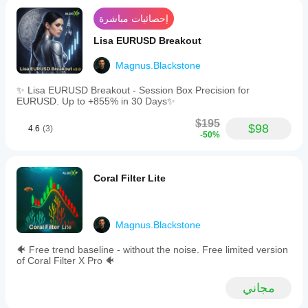
إحصائيات مباشرة
Lisa EURUSD Breakout
Magnus.Blackstone
✨ Lisa EURUSD Breakout - Session Box Precision for
EURUSD. Up to +855% in 30 Days✨
$195
$98
4.6
(3)
-50%
Coral Filter Lite
Magnus.Blackstone
🐠 Free trend baseline - without the noise. Free limited version
of Coral Filter X Pro 🐠
مجاني