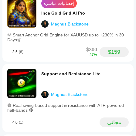
إحصائيات مباشرة
والفروقات
وجودة
Inca Gold Grid AI Pro
التنفيذ.
يساعدك
Magnus.Blackstone
اختبار
البوت في
🌞 Smart Anchor Grid Engine for XAUUSD up to +230% in 30
بيئتك
Days🌞
الخاصة
على فهم
$300
$159
3.5
(8)
كيفية أدائه
-47%
في
الاستخدام
الفعلي.
Support and Resistance Lite
Magnus.Blackstone
🟢 Real swing-based support & resistance with ATR-powered
half-bands 🔴
مجاني
4.0
(1)