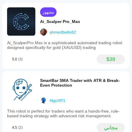
مشهور
Ai_Scalper Pro_Max
ahmedbello82
Ai_ScalperPro Max is a sophisticated automated trading robot
designed specifically for gold (XAUUSD) trading
$39
5.0
(3)
SmartBar SMA Trader with ATR & Break-
Even Protection
AlgoXP1
This robot is perfect for traders who want a hands-free, rule-
based trading strategy with advanced risk management.
مجاني
4.5
(2)