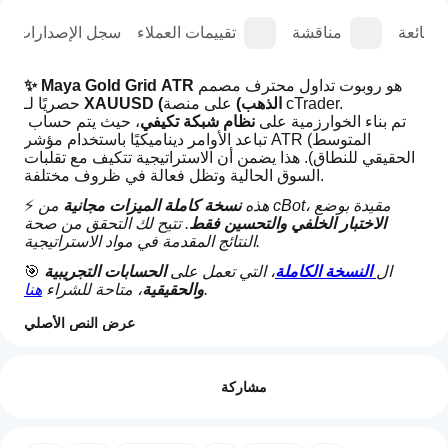
الشائعة
مناقشة
تقييمات العملاء
سجل الإصدارات
 هو روبوت تداول محترف مصمم 
✨ Maya Gold Grid ATR
 على منصة cTrader.
XAUUSD (الذهب)
حصريًا لـ 
 تم بناء الخوارزمية على 
نظام شبكة تكيفي
، حيث يتم حساب 
تباعد الأوامر ديناميكيًا باستخدام مؤشر ATR (المتوسط 
الحقيقي للنطاق). هذا يضمن أن الاستراتيجية تتكيف مع تقلبات 
السوق الحالية وتظل فعالة في ظروف مختلفة.
 من cBot، مقيدة بوضع 
هذه 
نسخة كاملة الميزات مجانية
⚡ 
الاختبار الخلفي والتحسين فقط
. تتيح لك التحقق من صحة 
النتائج المقدمة في مواد الاستراتيجية.
ال
النسخة الكاملة
، التي تعمل على 
الحسابات التجريبية 
🎯 
.
والحقيقية
، متاحة للشراء 
هنا
نظرة عامة على المعلمات
⚙️ 
عرض النص الأصلي
ملف تعريف التداول
كيف
يتضمن الروبوت مجموعة واسعة من 
مجموعات المعلمات
: 
أبدأ
الإعدادات المسبقة، الجلسات، الشبكة، الحجم، السلة، وإدارة 
التقييمات: 0
المخاطر. هذا الهيكل يجعله مناسبًا لكل من المتداولين الذين 
مشاركة
تشغيل
يفضلون الحلول الجاهزة وللمستخدمين المتقدمين الذين 
cBot؟
يرغبون في السيطرة الكاملة.
بعد
ما هي