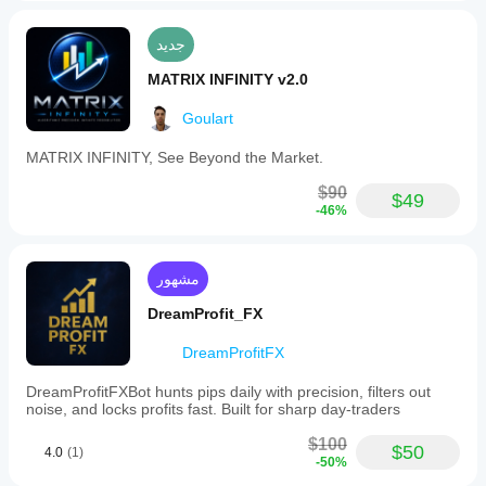
جديد
MATRIX INFINITY v2.0
Goulart
MATRIX INFINITY, See Beyond the Market.
$90
$49
-46%
مشهور
DreamProfit_FX
DreamProfitFX
DreamProfitFXBot hunts pips daily with precision, filters out
noise, and locks profits fast. Built for sharp day-traders
$100
$50
4.0
(1)
-50%