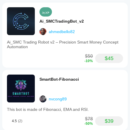
جديد
Ai_SMCTradingBot_v2
ahmedbello82
Ai_SMC Trading Robot v2 – Precision Smart Money Concept
Automation
$50
$45
-10%
SmartBot-Fibonacci
nvcong89
This bot is made of Fibonacci, EMA and RSI.
$78
$39
4.5
(2)
-50%