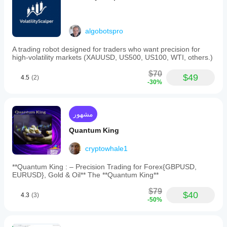
algobotspro
A trading robot designed for traders who want precision for
high-volatility markets (XAUUSD, US500, US100, WTI, others.)
$70
$49
4.5
(2)
-30%
مشهور
Quantum King
cryptowhale1
**Quantum King : – Precision Trading for Forex{GBPUSD,
EURUSD}, Gold & Oil** The **Quantum King**
$79
$40
4.3
(3)
-50%