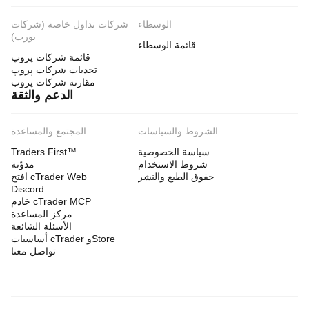
الوسطاء
شركات تداول خاصة (شركات
بورب)
قائمة الوسطاء
قائمة شركات پروپ
تحديات شركات پروپ
مقارنة شركات پروب
الدعم والثقة
الشروط والسياسات
المجتمع والمساعدة
سياسة الخصوصية
Traders First™
شروط الاستخدام
مدوّنة
حقوق الطبع والنشر
افتح cTrader Web
Discord
خادم cTrader MCP
مركز المساعدة
الأسئلة الشائعة
أساسيات cTrader وStore
تواصل معنا