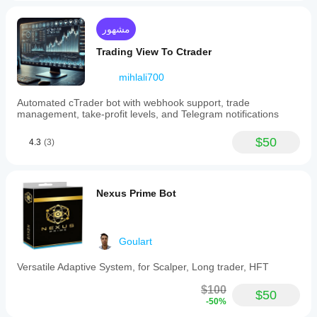
مشهور
Trading View To Ctrader
mihlali700
Automated cTrader bot with webhook support, trade
management, take-profit levels, and Telegram notifications
$50
4.3
(3)
Nexus Prime Bot
Goulart
Versatile Adaptive System, for Scalper, Long trader, HFT
$100
$50
-50%