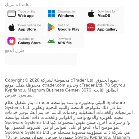
تنزيل cTrader
طرق الدفع
Copyright © محفوظة لشركة 2026 cTrader Ltd. جميع الحقوق
محفوظة.
يملك موقع ctrader.com ويديره cTrader Ltd، 78 Spyrou
Kyprianou، Magnum Business Center، الطابق الثالث، 3076
ليماسول قبرص.
يتم تشغيل نظام cTrader البيئي وتطويره ودعمه بواسطة Spotware
Systems Ltd، بما في ذلك تكنولوجيا المنصة والبنية التحتية وتطوير
البرمجيات والخدمات التشغيلية وخدمات الدعم. قد يتم أيضًا توفير خدمات
معينة للفوترة والدفع وإصدار الفواتير والخدمات ذات الصلة بواسطة
Spotware Systems Ltd و/أو شركات أخرى ضمن نفس المجموعة كما
هو موضح أثناء الدفع أو على الفواتير أو في الشروط المعمول بها.
Spotware Systems Ltd هي شركة ذات مسؤولية محدودة مسجلة في
جمهورية قبرص، بعنوان مسجل في 78 Spyrou Kyprianou، Magnum