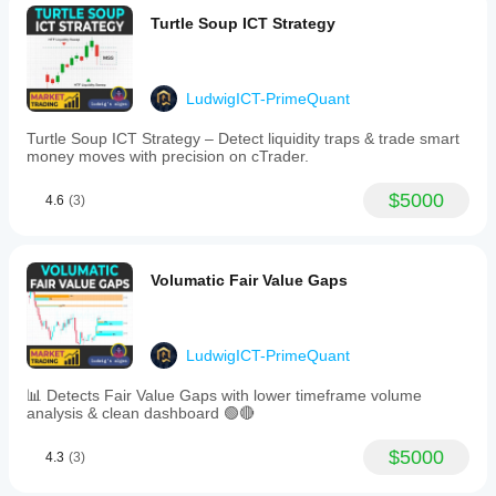
Turtle Soup ICT Strategy
LudwigICT-PrimeQuant
Turtle Soup ICT Strategy – Detect liquidity traps & trade smart
money moves with precision on cTrader.
$5000
4.6
(3)
Volumatic Fair Value Gaps
LudwigICT-PrimeQuant
📊 Detects Fair Value Gaps with lower timeframe volume
analysis & clean dashboard 🟢🔴
$5000
4.3
(3)