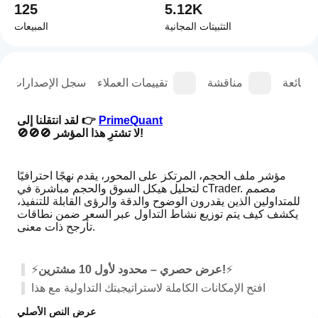
125
5.12K
التثبيتات المجانية
المبيعات
الشائعة
مناقشة
تقييمات العملاء
سجل الإصدارات
PrimeQuant
لقد انتقلنا إلى 👉 
🚫🚫🚫 لا تشترِ هذا المؤشر! 
مؤشر ملف الحجم، المرتكز على المحور، يقدم نهجًا احترافيًا 
لتحليل هيكل السوق والحجم مباشرة في cTrader. مصمم 
للمتداولين الذين يقدرون الوضوح والدقة والرؤى القابلة للتنفيذ، 
يكشف كيف يتم توزيع نشاط التداول عبر السعر ضمن نطاقات 
تأرجح ذات معنى.
⚡
عرض حصري – محدود لأول 10 مشترين!
⚡
افتح الإمكانات الكاملة لاستراتيجيتك التداولية مع هذا 
المؤشر المخصص
 القوي، المصمم لمنحك ميزة دقيقة في 
عرض النص الأصلي
السوق. تم تصميم هذه الأداة للمتداولين الجادين الذين 