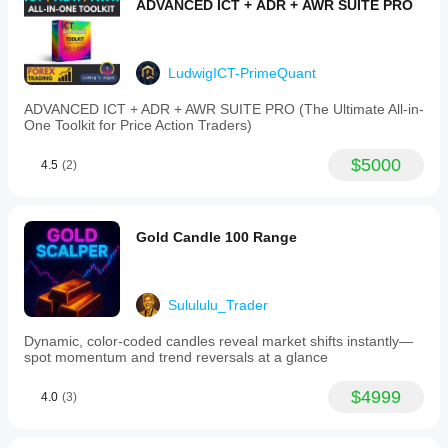
ADVANCED ICT + ADR + AWR SUITE PRO
trade
خسائر كبيرة. لست مسؤولًا عن أي نتائج مالية ناتجة عن 
decisions
استخدام هذه الخوارزميات. تداول بمسؤولية واتبع دائمًا 
by
ممارسات إدارة المخاطر المناسبة.
revealing
LudwigICT-PrimeQuant
market
 🙌
بارك الله فيكم!
structure
through
ADVANCED ICT + ADR + AWR SUITE PRO (The Ultimate All-in-
volume
One Toolkit for Price Action Traders)
analysis,
suitable
$5000
4.5
(2)
for
scalping
and
swing
trading,
Gold Candle 100 Range
particularly
on
Forex
pairs
Sulululu_Trader
like
XAU/USD.
Dynamic, color‑coded candles reveal market shifts instantly—
spot momentum and trend reversals at a glance
ملف تعريف المؤشر
$4999
4.0
(3)