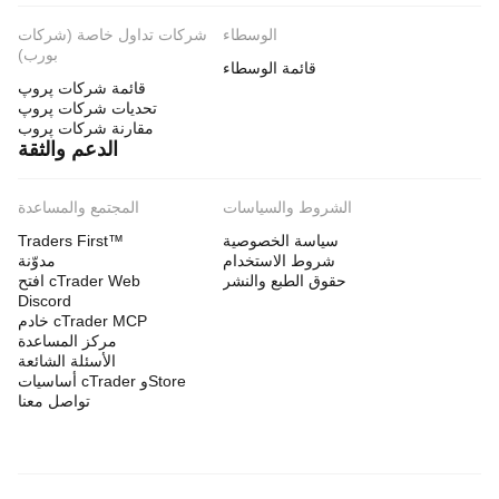
الوسطاء
شركات تداول خاصة (شركات
بورب)
قائمة الوسطاء
قائمة شركات پروپ
تحديات شركات پروپ
مقارنة شركات پروب
الدعم والثقة
الشروط والسياسات
المجتمع والمساعدة
سياسة الخصوصية
Traders First™
شروط الاستخدام
مدوّنة
حقوق الطبع والنشر
افتح cTrader Web
Discord
خادم cTrader MCP
مركز المساعدة
الأسئلة الشائعة
أساسيات cTrader وStore
تواصل معنا