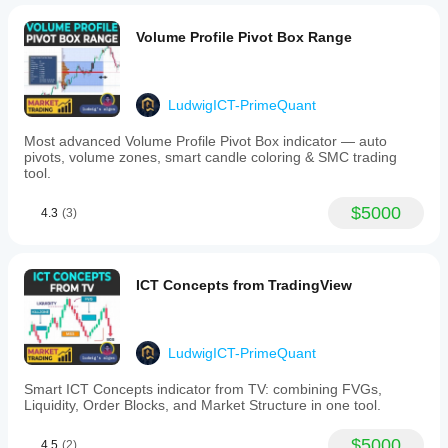
Volume Profile Pivot Box Range
LudwigICT-PrimeQuant
Most advanced Volume Profile Pivot Box indicator — auto
pivots, volume zones, smart candle coloring & SMC trading
tool.
$5000
4.3
(3)
ICT Concepts from TradingView
LudwigICT-PrimeQuant
Smart ICT Concepts indicator from TV: combining FVGs,
Liquidity, Order Blocks, and Market Structure in one tool.
$5000
4.5
(2)