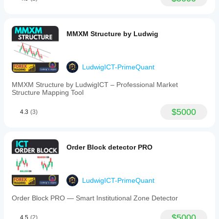
MMXM Structure by Ludwig
LudwigICT-PrimeQuant
MMXM Structure by LudwigICT – Professional Market
Structure Mapping Tool
$5000
4.3
(3)
Order Block detector PRO
LudwigICT-PrimeQuant
Order Block PRO — Smart Institutional Zone Detector
$5000
4.5
(2)