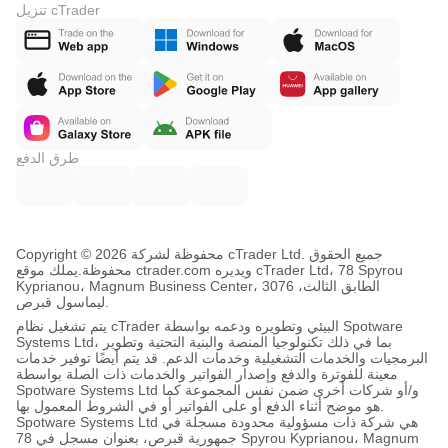
تنزيل cTrader
طرق الدفع
Copyright © محفوظة لشركة 2026 cTrader Ltd. جميع الحقوق
محفوظة.
يملك موقع ctrader.com ويديره cTrader Ltd، 78 Spyrou
Kyprianou، Magnum Business Center، الطابق الثالث، 3076
ليماسول قبرص.
يتم تشغيل نظام cTrader البيئي وتطويره ودعمه بواسطة Spotware
Systems Ltd، بما في ذلك تكنولوجيا المنصة والبنية التحتية وتطوير
البرمجيات والخدمات التشغيلية وخدمات الدعم. قد يتم أيضًا توفير خدمات
معينة للفوترة والدفع وإصدار الفواتير والخدمات ذات الصلة بواسطة
Spotware Systems Ltd و/أو شركات أخرى ضمن نفس المجموعة كما
هو موضح أثناء الدفع أو على الفواتير أو في الشروط المعمول بها.
Spotware Systems Ltd هي شركة ذات مسؤولية محدودة مسجلة في
جمهورية قبرص، بعنوان مسجل في 78 Spyrou Kyprianou، Magnum