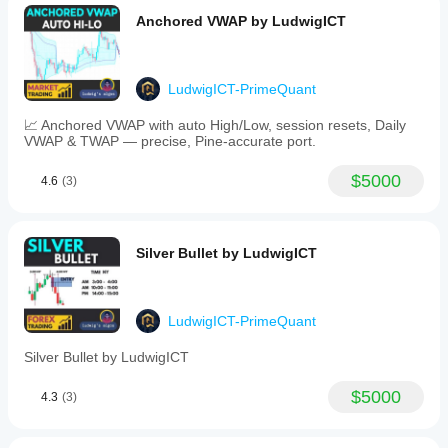
Anchored VWAP by LudwigICT
LudwigICT-PrimeQuant
📈 Anchored VWAP with auto High/Low, session resets, Daily
VWAP & TWAP — precise, Pine-accurate port.
$5000
4.6
(3)
Silver Bullet by LudwigICT
LudwigICT-PrimeQuant
Silver Bullet by LudwigICT
$5000
4.3
(3)