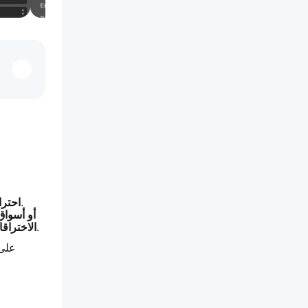
 بدقة استثنائية.
cBot اح
أزواج الفوركس، المعا
، مما يمنحك حلاً كاملاً للتنقل في ظروف السوق سريعة الحركة.
الاختراق
على 