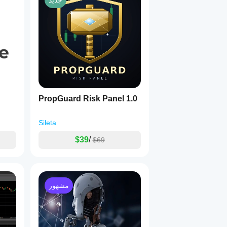
جديد
 (افتتاح لندن، تداخل نيويورك، إلخ).
ينجحون في 
استراتيجيات ال
.
يحتاجون إل
 مع الحفاظ على الشفافية الكاملة والتحكم.
يفضلون 
التدا
PropGuard Risk Panel 1.0
 للمستخدمين الأوائل.
ال
روبوت اختراق القناص التقلبات
 في ال
Sileta
$39
/
$69
 للمساعدة في تحسين أداء الاستراتيجية وتطوير الميزات.
تقديم الملاح
 على النسخة المميزة بعد انتهاء مرحلة البيتا.
الحصول على 
خ
 مؤشرًا على النتائج المستقبلية.
التداول
 قبل التداول الحقيقي.
يتم توفير هذا الروبوت 
مشهور
"كما هو"
 خلال اختبار ال