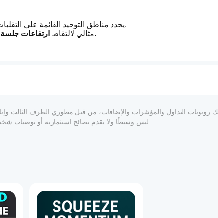
 عند مستويات اختراق استراتيجية.
يحدد مناطق التوحيد القائمة على التقلبا
ارتفاعات جلسة لندن، تداخلات نيويورك، وحركات الأحداث ذات التأثير العالي.
مثالي لالتقاط 
.
متوسط النطاق الحقيقي (ATR)
يضبط تلقائيًا مستويات وق
، متجنبًا المستويات الثابتة والقديمة.
يحافظ على صفقاتك 
متكيفة 
لا صفقات مكررة، لا ارتباك.
عندما يتم تفعيل جانب واحد من الاختراق، يتم إلغا
المعلوماتي والفني فقط. cTrader Store ليس وسيطًا ولا يقدم نصائح استثمارية أو توصيات شخصية أو أي ضمان للأداء المستقبلي.
 مع حجم حسابك.
تحديد حجم المركز بناءً على 
نسبة من رصيد الحساب
، مما يضم