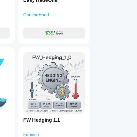
EasyTradeOne
GauchoHood
$39
/
$59
FW Hedging 1.1
Fabioso