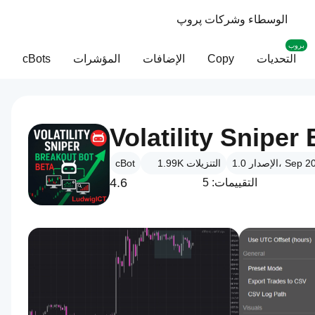
الوسطاء وشركات پروپ
بروب
التحديات
Copy
الإضافات
المؤشرات
cBots
Volatility Snipe
ر 1.0، Sep 2025
التنزيلات
1.99K
cBot
4.6
التقييمات: 5