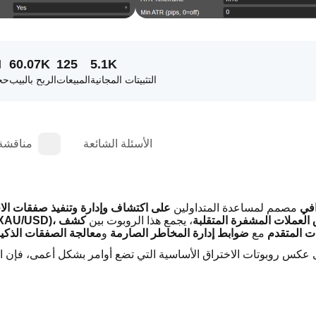
M
60.07K
125
5.1K
التثبيتات المجانية
المبيعات
الربح بالبيب
حجم
الأسئلة الشائعة
مناقشة
ترافي
 مصمم لمساعدة المتداولين 
على اكتشاف وإدارة وتنفيذ صفقات الا
دن الثمينة مثل الذهب (XAU/USD)، أو أسواق العملات المشفرة المتقلبة
، يجمع هذا الروبوت بين 
كشف 
ات المتقدم
 مع 
ضوابط إدارة المخاطر الصارمة
 و
معالجة الصفقات الذكي
عكس روبوتات الاختراق الأساسية التي تضع أوامر بشكل أعمى، فإن ال