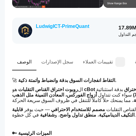
LudwigICT-PrimeQuant
17.89
 التداول
تقييمات العملاء
سجل الإصدارات
الوصف
التقاط انفجارات السوق بدقة وانضباط وأتمتة ذكية.
🚀 
ختراق
 هو 
ال
روبوت اختراق القناص التقلبات
سواء كنت تتداول 
ة
قناص التقلبات 
مصمم للاستخدام الاحترافي
 — حيث يوفر 
قابلية 
 في كل خطوة.
التكيف الديناميكية
، 
منطق تداول واضح
، و
شفافية
الميزات الرئيسية
🔑 